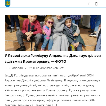
Skip
to
content
У Львові зірка Голлівуду Анджеліна Джолі зустрілася
з дітьми з Краматорську, — ФОТО
30 апреля, 2022
Комментариев нет
[ad_1] Голлівудська акторка та пані посол доброї волі ООН
Анджеліна Джолі відвідала Львівщину. В одному з медзакладів
вона провідала дітей, які постраждали від ракетного удару
військових рф по вокзалі у Краматорську. Її дуже розчулили
їхні розповіді. Одна дівчинка навіть змогла приватно розповісти
пані Джолі про свою мрію, інформує голова Львівської ОВА
Максим Козицький. Також пані […]