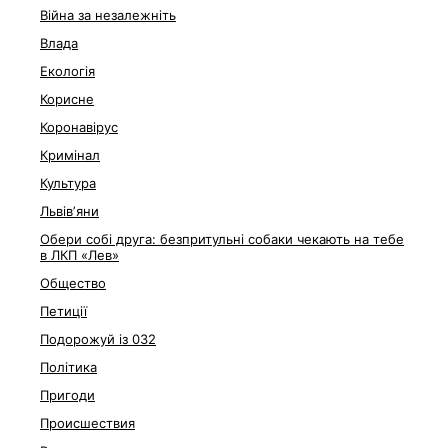
Війна за незалежніть
Влада
Екологія
Корисне
Коронавірус
Кримінал
Культура
Львівʼяни
Обери собі друга: безпритульні собаки чекають на тебе
в ЛКП «Лев»
Общество
Петиції
Подорожуй із 032
Політика
Пригоди
Происшествия