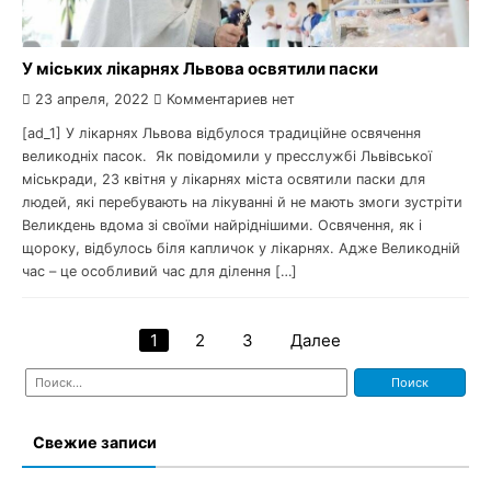
У міських лікарнях Львова освятили паски
23 апреля, 2022
Комментариев нет
[ad_1] У лікарнях Львова відбулося традиційне освячення
великодніх пасок. Як повідомили у пресслужбі Львівської
міськради, 23 квітня у лікарнях міста освятили паски для
людей, які перебувають на лікуванні й не мають змоги зустріти
Великдень вдома зі своїми найріднішими. Освячення, як і
щороку, відбулось біля капличок у лікарнях. Адже Великодній
час – це особливий час для ділення […]
1
2
3
Далее
Навигация
Найти:
по
записям
Свежие записи