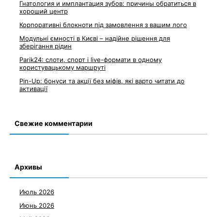
Гнатология и имплантация зубов: причины обратиться в
хороший центр
Корпоративні блокноти під замовлення з вашим лого
Модульні ємності в Києві – надійне рішення для
зберігання рідин
Parik24: слоти, спорт і live-формати в одному
користувацькому маршруті
Pin-Up: бонуси та акції без міфів, які варто читати до
активації
Свежие комментарии
Архивы
Июль 2026
Июнь 2026