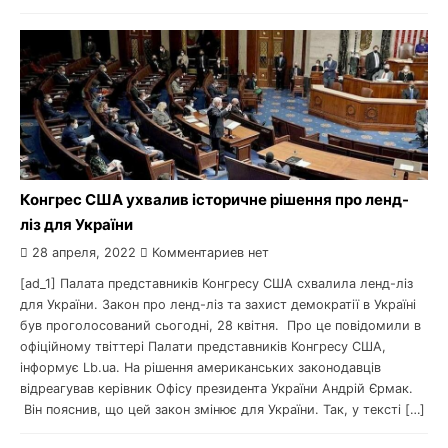
Конгрес США ухвалив історичне рішення про ленд-
ліз для України
28 апреля, 2022
Комментариев нет
[ad_1] Палата представників Конгресу США схвалила ленд-ліз
для України. Закон про ленд-ліз та захист демократії в Україні
був проголосований сьогодні, 28 квітня. Про це повідомили в
офіційному твіттері Палати представників Конгресу США,
інформує Lb.ua. На рішення американських законодавців
відреагував керівник Офісу президента України Андрій Єрмак.
Він пояснив, що цей закон змінює для України. Так, у тексті […]