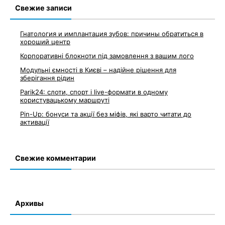
Свежие записи
Гнатология и имплантация зубов: причины обратиться в
хороший центр
Корпоративні блокноти під замовлення з вашим лого
Модульні ємності в Києві – надійне рішення для
зберігання рідин
Parik24: слоти, спорт і live-формати в одному
користувацькому маршруті
Pin-Up: бонуси та акції без міфів, які варто читати до
активації
Свежие комментарии
Архивы