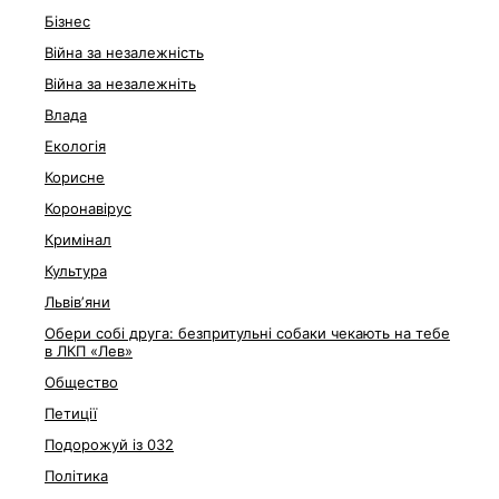
Бізнес
Війна за незалежність
Війна за незалежніть
Влада
Екологія
Корисне
Коронавірус
Кримінал
Культура
Львівʼяни
Обери собі друга: безпритульні собаки чекають на тебе
в ЛКП «Лев»
Общество
Петиції
Подорожуй із 032
Політика