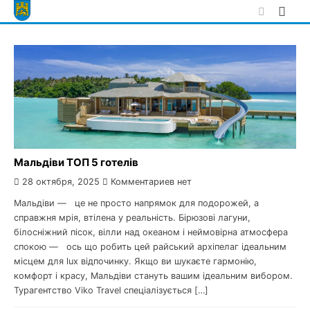
Skip
to
content
Мальдіви ТОП 5 готелів
28 октября, 2025
Комментариев нет
Мальдіви — це не просто напрямок для подорожей, а
справжня мрія, втілена у реальність. Бірюзові лагуни,
білосніжний пісок, вілли над океаном і неймовірна атмосфера
спокою — ось що робить цей райський архіпелаг ідеальним
місцем для lux відпочинку. Якщо ви шукаєте гармонію,
комфорт і красу, Мальдіви стануть вашим ідеальним вибором.
Турагентство Viko Travel спеціалізується […]