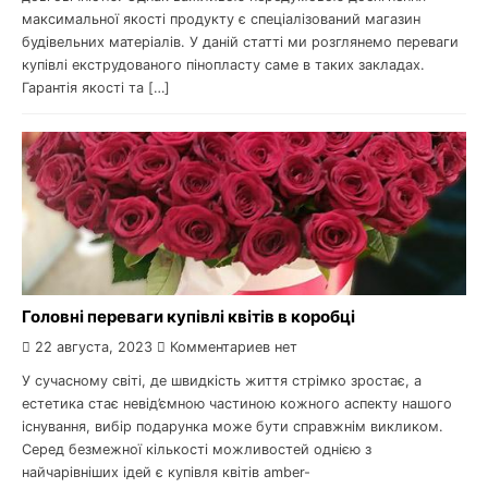
максимальної якості продукту є спеціалізований магазин
будівельних матеріалів. У даній статті ми розглянемо переваги
купівлі екструдованого пінопласту саме в таких закладах.
Гарантія якості та […]
Головні переваги купівлі квітів в коробці
22 августа, 2023
Комментариев нет
У сучасному світі, де швидкість життя стрімко зростає, а
естетика стає невід’ємною частиною кожного аспекту нашого
існування, вибір подарунка може бути справжнім викликом.
Серед безмежної кількості можливостей однією з
найчарівніших ідей є купівля квітів amber-