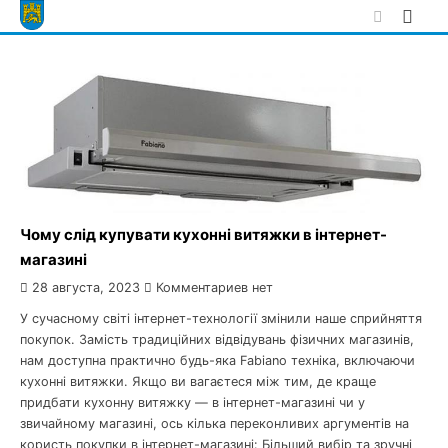
Skip
to
content
Чому слід купувати кухонні витяжки в інтернет-
магазині
28 августа, 2023
Комментариев нет
У сучасному світі інтернет-технології змінили наше сприйняття
покупок. Замість традиційних відвідувань фізичних магазинів,
нам доступна практично будь-яка Fabiano техніка, включаючи
кухонні витяжки. Якщо ви вагаєтеся між тим, де краще
придбати кухонну витяжку — в інтернет-магазині чи у
звичайному магазині, ось кілька переконливих аргументів на
користь покупки в інтернет-магазині: Більший вибір та зручні