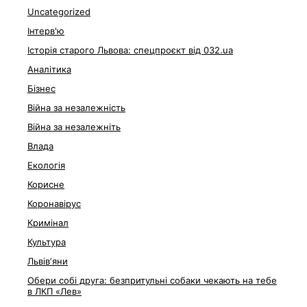
Uncategorized
Інтерв'ю
Історія старого Львова: спецпроєкт від 032.ua
Аналітика
Бізнес
Війна за незалежність
Війна за незалежніть
Влада
Екологія
Корисне
Коронавірус
Кримінал
Культура
Львівʼяни
Обери собі друга: безпритульні собаки чекають на тебе
в ЛКП «Лев»