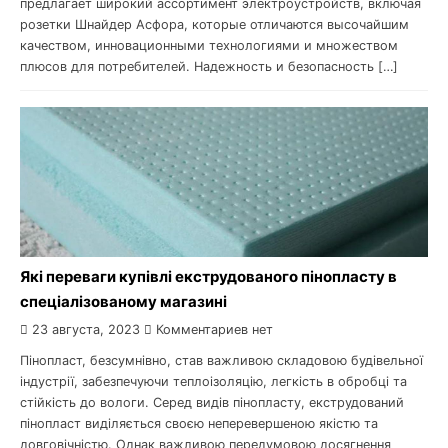
предлагает широкий ассортимент электроустройств, включая
розетки Шнайдер Асфора, которые отличаются высочайшим
качеством, инновационными технологиями и множеством
плюсов для потребителей. Надежность и безопасность […]
Які переваги купівлі екструдованого пінопласту в
спеціалізованому магазині
23 августа, 2023
Комментариев нет
Пінопласт, безсумнівно, став важливою складовою будівельної
індустрії, забезпечуючи теплоізоляцію, легкість в обробці та
стійкість до вологи. Серед видів пінопласту, екструдований
пінопласт виділяється своєю неперевершеною якістю та
довговічністю. Однак важливою передумовою досягнення