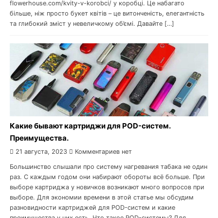
flowerhouse.com/kvity-v-korobci/ у коробці. Це набагато
більше, ніж просто букет квітів – це витонченість, елегантність
та глибокий зміст у невеличкому об’ємі. Давайте […]
Какие бывают картриджи для POD-систем.
Преимущества.
21 августа, 2023
Комментариев нет
Большинство слышали про систему нагревания табака не один
раз. С каждым годом они набирают обороты всё больше. При
выборе картриджа у новичков возникают много вопросов при
выборе. Для экономии времени в этой статье мы обсудим
разновидности картриджей для POD-систем и какие
преимущества у них есть. Что такое POD-системы? Для