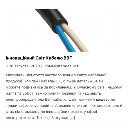
Інноваційний Світ Кабелю ВВГ
16 августа, 2023
Комментариев нет
Матеріали цієї статті частково взяти з сайту кабельної
продукції компанії Кабель-ОК, більше детальніше ви
можете подивитись за посиланням. У сучасному світі, нашому
житті та роботі важко уявити безпеку та надійність
електропередачі без ВВГ кабелю. Цей технічний шедевр не
тільки забезпечує надійне з’єднання електричних систем, але й
стає підтримкою для інноваційних рішень у сфері
електротехніки. Технічні Віртуози: […]