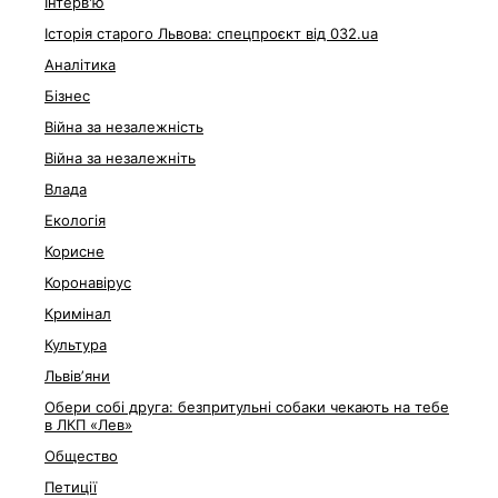
Інтерв'ю
Історія старого Львова: спецпроєкт від 032.ua
Аналітика
Бізнес
Війна за незалежність
Війна за незалежніть
Влада
Екологія
Корисне
Коронавірус
Кримінал
Культура
Львівʼяни
Обери собі друга: безпритульні собаки чекають на тебе
в ЛКП «Лев»
Общество
Петиції