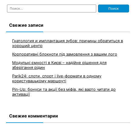
Найти:
Свежие записи
Гнатология и имплантация зубов: причины обратиться в
хороший центр
Корпоративні блокноти під замовлення з вашим лого
Модульні ємності в Києві – надійне рішення для
зберігання рідин
Parik24: слоти, спорт і live-формати в одному
користувацькому маршруті
Pin-Up: бонуси та акції без міфів, які варто читати до
активації
Свежие комментарии