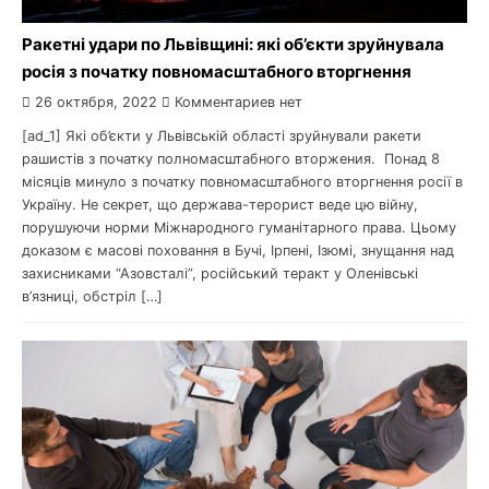
Ракетні удари по Львівщині: які об’єкти зруйнувала
росія з початку повномасштабного вторгнення
26 октября, 2022
Комментариев нет
[ad_1] Які об’єкти у Львівській області зруйнували ракети
рашистів з початку полномасштабного вторжения. Понад 8
місяців минуло з початку повномасштабного вторгнення росії в
Україну. Не секрет, що держава-терорист веде цю війну,
порушуючи норми Міжнародного гуманітарного права. Цьому
доказом є масові поховання в Бучі, Ірпені, Ізюмі, знущання над
захисниками “Азовсталі”, російський теракт у Оленівські
в’язниці, обстріл […]