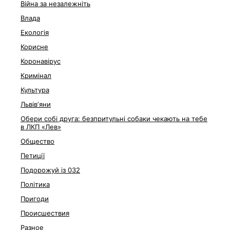
Війна за незалежніть
Влада
Екологія
Корисне
Коронавірус
Кримінал
Культура
Львівʼяни
Обери собі друга: безпритульні собаки чекають на тебе
в ЛКП «Лев»
Общество
Петиції
Подорожуй із 032
Політика
Пригоди
Происшествия
Разное