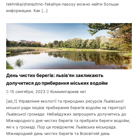
tekhnika/drenazhno-fekalnye-nasosy можно найти больше
информации. Как […]
День чистих берегів: львів'ян закликають
долучитися до прибирання міських водойм
15 сентября, 2023
Комментариев нет
[ad_1] Управління екології та природних ресурсів Львівської
міської ради ініціює прибирання берегів водойм на території
Львівської громади. Небайдужих запрошують долучитись до
Міжнародного дня чистих берегів та прибрати береги водойм,
які є у громаді. Пор це повідомляє Львівська міськрада.
Міжнародний день чистих берегів та Всесвітній день