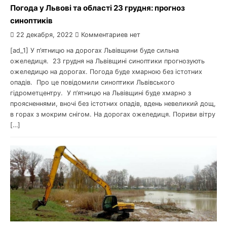
Погода у Львові та області 23 грудня: прогноз
синоптиків
22 декабря, 2022
Комментариев нет
[ad_1] У п’ятницю на дорогах Львівщини буде сильна
ожеледиця. 23 грудня на Львівщині синоптики прогнозують
ожеледицю на дорогах. Погода буде хмарною без істотних
опадів. Про це повідомили синоптики Львівського
гідрометцентру. У п’ятницю на Львівщині буде хмарно з
проясненнями, вночі без істотних опадів, вдень невеликий дощ,
в горах з мокрим снігом. На дорогах ожеледиця. Пориви вітру
[…]