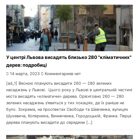
У центрі Львова висадять близько 280 "кліматичних"
дерев: подробиці
14 марта, 2023
Комментариев нет
[ad_1] Весною планують висадити 260 — 280 зелених
насаджень у Львові. Цього року у Львові в центральній частині
міста висадять «кліматичні» дерева. Орієнтовно 260 — 280
зелених насаджень з’явиться у тих локаціях, де їх раніше не
було. Зокрема, на проспектах Свободи та Шевченка, вулицях
Шухевича, Коперника, Винниченка, Городоцькій, Франка. Перші
дерева планують висадити до середини […]