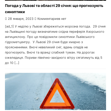
Погода у Львові та області 29 січня: що прогнозують
синоптики
28 января, 2023
Комментариев нет
[ad_1] У неділю у Львові збережеться морозна погода. 29 січня
на Львівщині погоду визначатиме східна периферія Азорського
антициклону. Про це повідомили синоптики Львівського
гідрометцентру. У Львові 29 січня буде хмарно з
проясненнями. Вночі невеликий сніг, вдень опадів не
прогнозують. Вночі та вранці слабкий туман. На дорогах
ожеледиця. Пориви північно-західного вітру сягатимуть від 5
до 10 […]