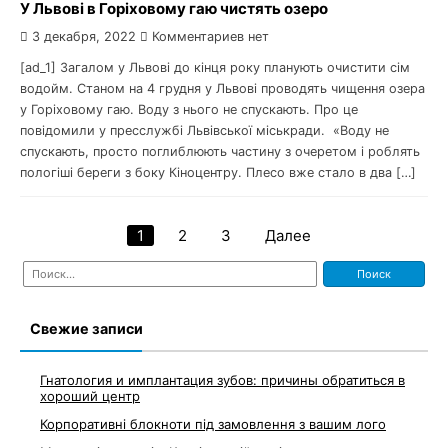
У Львові в Горіховому гаю чистять озеро
3 декабря, 2022
Комментариев нет
[ad_1] Загалом у Львові до кінця року планують очистити сім
водойм. Станом на 4 грудня у Львові проводять чищення озера
у Горіховому гаю. Воду з нього не спускають. Про це
повідомили у пресслужбі Львівської міськради. «Воду не
спускають, просто поглиблюють частину з очеретом і роблять
пологіші береги з боку Кіноцентру. Плесо вже стало в два […]
1
2
3
Далее
Навигация
Найти:
по
записям
Свежие записи
Гнатология и имплантация зубов: причины обратиться в
хороший центр
Корпоративні блокноти під замовлення з вашим лого