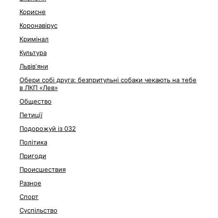
Корисне
Коронавірус
Кримінал
Культура
Львівʼяни
Обери собі друга: безпритульні собаки чекають на тебе
в ЛКП «Лев»
Общество
Петиції
Подорожуй із 032
Політика
Пригоди
Происшествия
Разное
Спорт
Суспільство