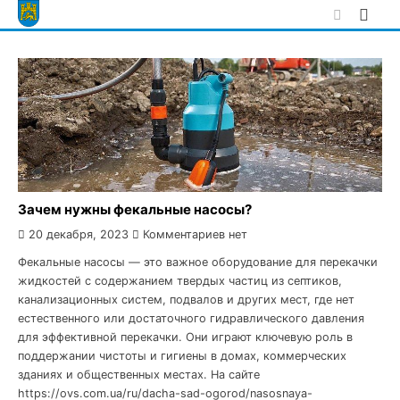
Skip
to
content
Зачем нужны фекальные насосы?
20 декабря, 2023
Комментариев нет
Фекальные насосы — это важное оборудование для перекачки
жидкостей с содержанием твердых частиц из септиков,
канализационных систем, подвалов и других мест, где нет
естественного или достаточного гидравлического давления
для эффективной перекачки. Они играют ключевую роль в
поддержании чистоты и гигиены в домах, коммерческих
зданиях и общественных местах. На сайте
https://ovs.com.ua/ru/dacha-sad-ogorod/nasosnaya-