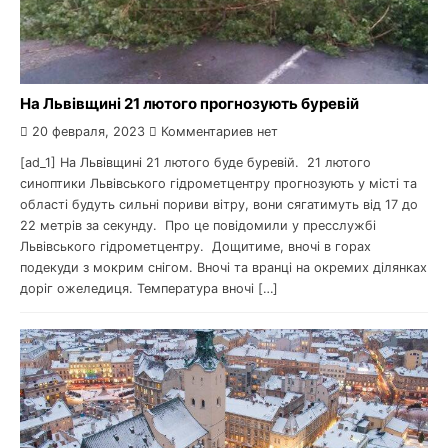
На Львівщині 21 лютого прогнозують буревій
20 февраля, 2023
Комментариев нет
[ad_1] На Львівщині 21 лютого буде буревій. 21 лютого
синоптики Львівського гідрометцентру прогнозують у місті та
області будуть сильні пориви вітру, вони сягатимуть від 17 до
22 метрів за секунду. Про це повідомили у пресслужбі
Львівського гідрометцентру. Дощитиме, вночі в горах
подекуди з мокрим снігом. Вночі та вранці на окремих ділянках
доріг ожеледиця. Температура вночі […]