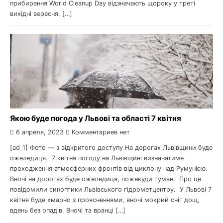
прибирання World Cleanup Day відзначають щороку у треті
вихідні вересня. […]
Якою буде погода у Львові та області 7 квітня
6 апреля, 2023
Комментариев нет
[ad_1] Фото — з відкритого доступу На дорогах Львівщини буде
ожеледиця. 7 квітня погоду на Львівщині визначатиме
проходження атмосферних фронтів від циклону над Румунією.
Вночі на дорогах буде ожеледиця, пожекуди туман. Про це
повідомили синоптики Львівського гідрометцентру. У Львові 7
квітня буде хмарно з проясненнями, вночі мокрий сніг дощ,
вдень без опадів. Вночі та вранці […]