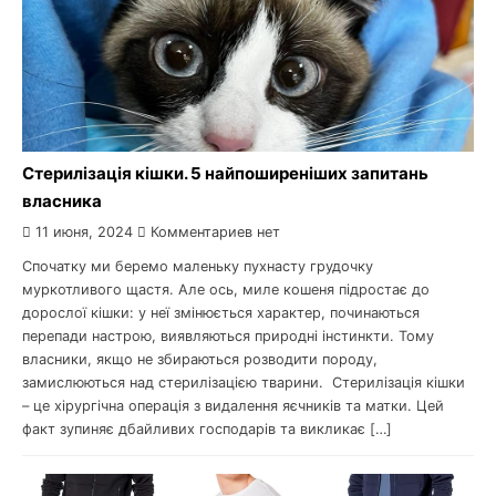
Стерилізація кішки. 5 найпоширеніших запитань
власника
11 июня, 2024
Комментариев нет
Спочатку ми беремо маленьку пухнасту грудочку
муркотливого щастя. Але ось, миле кошеня підростає до
дорослої кішки: у неї змінюється характер, починаються
перепади настрою, виявляються природні інстинкти. Тому
власники, якщо не збираються розводити породу,
замислюються над стерилізацією тварини. Стерилізація кішки
– це хірургічна операція з видалення яєчників та матки. Цей
факт зупиняє дбайливих господарів та викликає […]