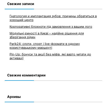
Свежие записи
Гнатология и имплантация зубов: причины обратиться в
хороший центр
Корпоративні блокноти під замовлення з вашим лого
Модульні ємності в Києві – надійне рішення для
зберігання рідин
Parik24: слоти, спорт і live-формати в одному
користувацькому маршруті
Pin-Up: бонуси та акції без міфів, які варто читати до
активації
Свежие комментарии
Архивы