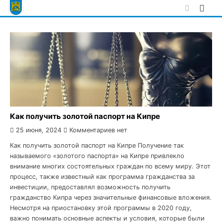
Skip
to
content
Как получить золотой паспорт на Кипре
25 июня, 2024
Комментариев нет
Как получить золотой паспорт на Кипре Получение так
называемого «золотого паспорта» на Кипре привлекло
внимание многих состоятельных граждан по всему миру. Этот
процесс, также известный как программа гражданства за
инвестиции, предоставлял возможность получить
гражданство Кипра через значительные финансовые вложения.
Несмотря на приостановку этой программы в 2020 году,
важно понимать основные аспекты и условия, которые были