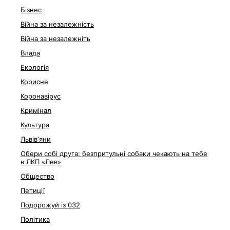
Бізнес
Війна за незалежність
Війна за незалежніть
Влада
Екологія
Корисне
Коронавірус
Кримінал
Культура
Львівʼяни
Обери собі друга: безпритульні собаки чекають на тебе
в ЛКП «Лев»
Общество
Петиції
Подорожуй із 032
Політика