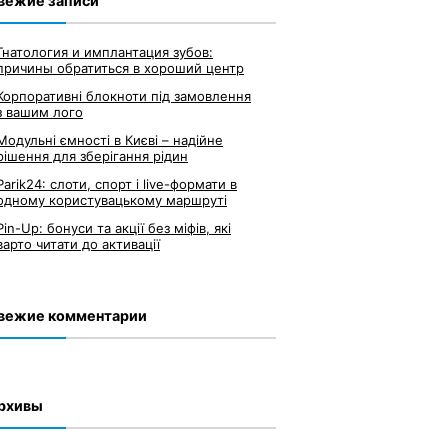
вежие записи
Гнатология и имплантация зубов:
причины обратиться в хороший центр
Корпоративні блокноти під замовлення
з вашим лого
Модульні ємності в Києві – надійне
рішення для зберігання рідин
Parik24: слоти, спорт і live-формати в
одному користувацькому маршруті
Pin-Up: бонуси та акції без міфів, які
варто читати до активації
вежие комментарии
рхивы