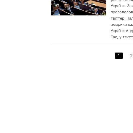
України. За
проголосова
твіттері Па
американськ
України Анд
Так, у текст
1
2