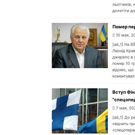
льотчиків, 
долетіти до
Помер пе
10 мая, 2
[ad_1] На 8
Леонід Кра
джерело в к
помер 10 тр
відомо, що 
коментувал
Вступ Фін
"спецопер
7 мая, 20
[ad_1] До р
свідчить пр
«спецоперац