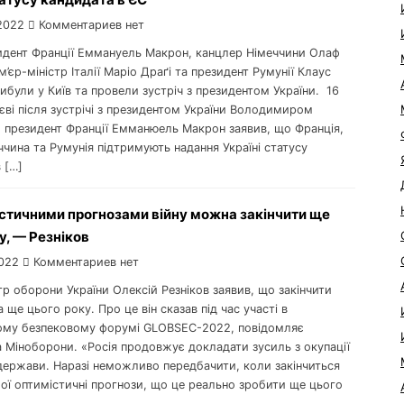
2022
Комментариев нет
зидент Франції Еммануель Макрон, канцлер Німеччини Олаф
’єр-міністр Італії Маріо Драґі та президент Румунії Клаус
ибули у Київ та провели зустріч з президентом України. 16
єві після зустрічі з президентом України Володимиром
 президент Франції Емманюель Макрон заявив, що Франція,
еччина та Румунія підтримують надання Україні статусу
 […]
стичними прогнозами війну можна закінчити ще
у, — Резніков
022
Комментариев нет
стр оборони України Олексій Резніков заявив, що закінчити
 ще цього року. Про це він сказав під час участі в
му безпековому форумі GLOBSEC-2022, повідомляє
 Міноборони. «Росія продовжує докладати зусиль з окупації
 держави. Наразі неможливо передбачити, коли закінчиться
мої оптимістичні прогнози, що це реально зробити ще цього