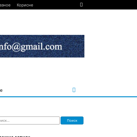
азное
Корисне
е
ти: