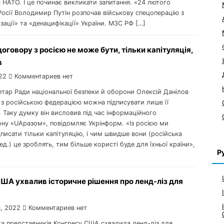
 НАТО. І це починає викликати запитання. «24 лютого
осії Володимир Путін розпочав військову спецоперацію з
зації» та «денацифікації» України. МЗС РФ […]
оговору з росією не може бути, тільки капітуляція,
в
22
Комментариев нет
етар Ради національної безпеки й оборони Олексій Данілов
 з російською федерацією можна підписувати лише її
. Таку думку він висловив під час інформаційного
ну «UAразом», повідомляє Укрінформ. «Із росією ми
исати тільки капітуляцію, і чим швидше вони (російська
ед.) це зроблять, тим більше користі буде для їхньої країни»,
Р
ША ухвалив історичне рішення про ленд-ліз для
, 2022
Комментариев нет
та представників Конгресу США схвалила ленд-ліз для