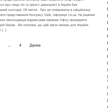
кон про ленд-ліз та захист демократії в Україні був
ний сьогодні, 28 квітня. Про це повідомили в офіційному
лати представників Конгресу США, інформує Lb.ua. На рішення
их законодавців відреагував керівник Офісу президента
рій Єрмак. Він пояснив, що цей закон змінює для України.
і […]
…
4
Далее
Навигация
по
записям