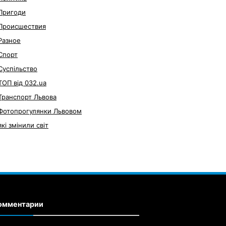
Пригоди
Происшествия
Разное
Спорт
Суспільство
ТОП від 032.ua
Транспорт Львова
Фотопрогулянки Львовом
які змінили світ
омментарии