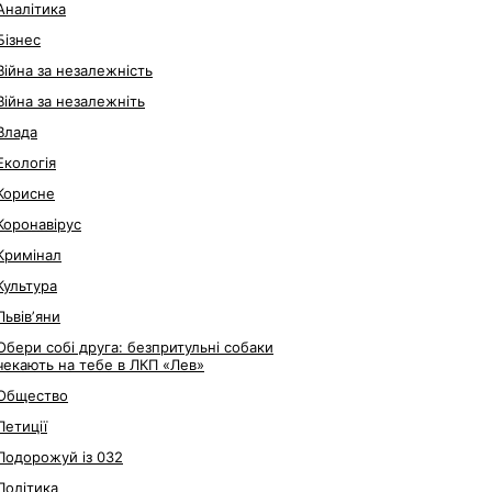
Аналітика
Бізнес
Війна за незалежність
Війна за незалежніть
Влада
Екологія
Корисне
Коронавірус
Кримінал
Культура
Львівʼяни
Обери собі друга: безпритульні собаки
чекають на тебе в ЛКП «Лев»
Общество
Петиції
Подорожуй із 032
Політика