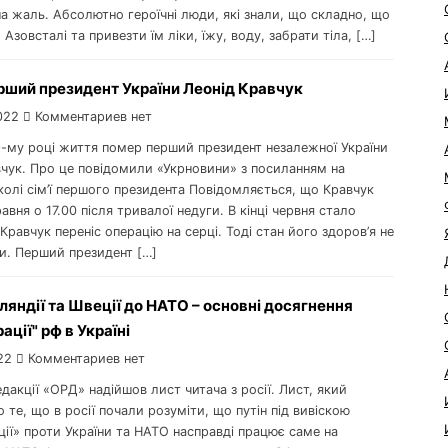
на жаль. Абсолютно героїчні люди, які знали, що складно, що
 Азовсталі та привезти їм ліки, їжу, воду, забрати тіла, […]
рший президент України Леонід Кравчук
022
Комментариев нет
9-му році життя помер перший президент незалежної України
вчук. Про це повідомили «Укрновини» з посиланням на
олі сім’ї першого президента Повідомляється, що Кравчук
авня о 17.00 після тривалої недуги. В кінці червня стало
Кравчук переніс операцію на серці. Тоді стан його здоров’я не
и. Перший президент […]
ляндії та Швеції до НАТО – основні досягнення
ації" рф в Україні
22
Комментариев нет
едакції «ОРД» надійшов лист читача з росії. Лист, який
о те, що в росії почали розуміти, що путін під вивіскою
ії» проти України та НАТО насправді працює саме на