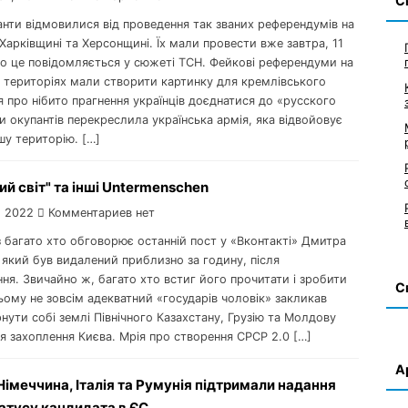
С
анти відмовилися від проведення так званих референдумів на
Харківщині та Херсонщині. Їх мали провести вже завтра, 11
ро це повідомляється у сюжеті ТСН. Фейкові референдуми на
х територіях мали створити картинку для кремлівського
 про нібито прагнення українців доєднатися до «русского
и окупантів перекреслила українська армія, яка відвойовує
шу територію. […]
ий світ" та інші Untermenschen
, 2022
Комментариев нет
з багато хто обговорює останній пост у «Вконтакті» Дмитра
 який був видалений приблизно за годину, після
я. Звичайно ж, багато хто встиг його прочитати і зробити
С
ьому не зовсім адекватний «государів чоловік» закликав
нути собі землі Північного Казахстану, Грузію та Молдову
ля захоплення Києва. Мрія про створення СРСР 2.0 […]
А
Німеччина, Італія та Румунія підтримали надання
татусу кандидата в ЄС