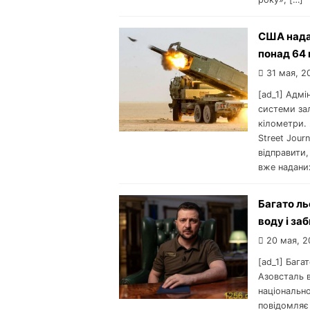
США надад
понад 64
31 мая, 2
[ad_1] Адмі
системи зал
кілометри. 
Street Jour
відправити,
вже наданих
Багато ль
воду і за
20 мая, 2
[ad_1] Бага
Азовсталь в
національн
повідомляє 