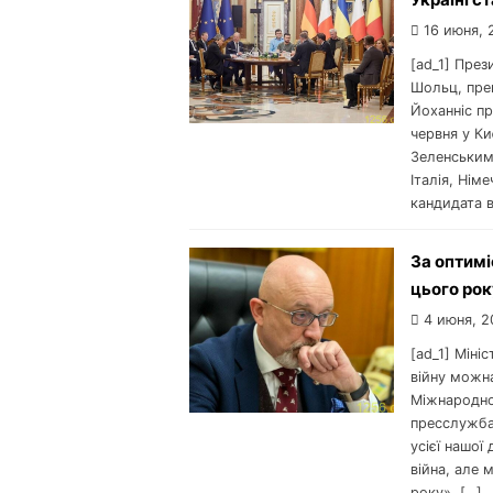
16 июня, 
[ad_1] Пре
Шольц, прем
Йоханніс пр
червня у Ки
Зеленським
Італія, Нім
кандидата в
За оптимі
цього рок
4 июня, 2
[ad_1] Міні
війну можна
Міжнародно
пресслужба
усієї нашої
війна, але 
року», […]