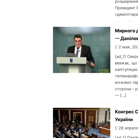
розширення
Президент Р
«демілітари
Мирного д
-– Даніло
2 мая, 20
[ad_1] Секр
вважає, що
капітуляцію
телемарафо
можемо підп
сторона – р
— […]
Конгрес С
України
28 апреля
[ad_1] Пала