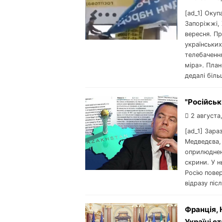
[ad_1] Окуп
Запоріжжі, 
вересня. П
українськи
телебачення
міра». План
дедалі біль
"Російськ
2 августа
[ad_1] Зара
Медведєва,
оприлюдненн
скрини. У н
Росію повер
відразу піс
Франція, 
Україні с