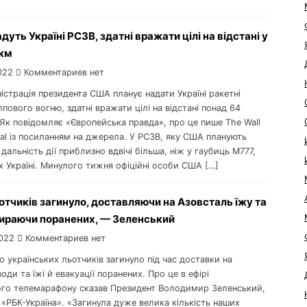
уть Україні РСЗВ, здатні вражати цілі на відстані у
 км
022
Комментариев нет
ністрація президента США планує надати Україні ракетні
пового вогню, здатні вражати цілі на відстані понад 64
Як повідомляє «Європейська правда», про це пише The Wall
nal із посиланням на джерела. У РСЗВ, яку США планують
 дальність дії приблизно вдвічі більша, ніж у гаубиць M777,
 Україні. Минулого тижня офіційні особи США […]
отчиків загинуло, доставляючи на Азовсталь їжу та
бираючи поранених, — Зеленський
022
Комментариев нет
то українських льотчиків загинуло під час доставки на
оди та їжі й евакуації поранених. Про це в ефірі
ого телемарафону сказав Президент Володимир Зеленський,
«РБК-Україна». «Загинула дуже велика кількість наших