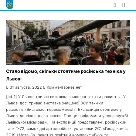
Skip
to
content
Стало відомо, скільки стоятиме російська техніка у
Львові
31 августа, 2022
Комментариев нет
[ad_1] У Львові триває виставка знищеної техніки рашистів. У
Львові досі триває виставка знищеної ЗСУ техніки
рашистів «Вистоїмо, переможемо!». Експозиція стоятиме у
Львові до кінця цього тижня. Про це повідомили у пресслужбі
Львівської міськради. На експозиції представлені: російський
танк Т-72, самохідні артилерійські установки 2С1 «Гвоздіка» та
2С19 «Мста-С», ракетно-зенітний комплекс «Бук» та