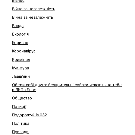
Бізнес
Війна за незалежність
Війна за незалежніть
Влада
Екологія
Корисне
Коронавірус
Кримінал
Культура
Львівʼяни
Обери собі друга: безпритульні собаки чекають на тебе
в ЛКП «Лев»
Общество
Петиції
Подорожуй із 032
Політика
Пригоди