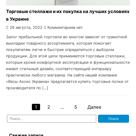
Торговые стеллажи и их покупка на лучших условиях
в Украине
26 августа, 2022
Комментариев нет
Залог прибыльной торговли во многом зависит от грамотной
выкладки товарного ассортимента, которая помогает
покупателям легче и быстрее определиться с выбором
продукции. Для этой цели применяются торговые стеллажи,
которые кроме комфортной эксплуатации и функциональности
имеют стильный дизайн, соответствующий интерьеру
практически любого магазина. На сайте нашей компании
«Весы Аксис Украина» предлагается купить торговые полки от
производителя по […]
1
2
…
5
Далее
Навигация
Найти:
по
записям
Свежие записи