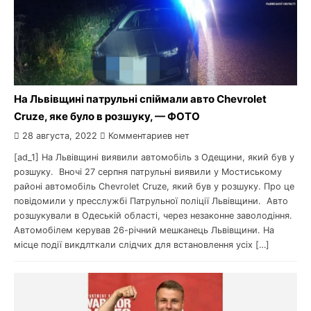
На Львівщині патрульні спіймали авто Chevrolet
Cruze, яке було в розшуку, — ФОТО
28 августа, 2022
Комментариев нет
[ad_1] На Львівщині виявили автомобіль з Одещини, який був у
розшуку. Вночі 27 серпня патрульні виявили у Мостиському
районі автомобіль Chevrolet Cruze, який був у розшуку. Про це
повідомили у пресслужбі Патрульної поліції Львівщини. Авто
розшукували в Одеській області, через незаконне заволодіння.
Автомобілем керував 26-річний мешканець Львівщини. На
місце події викдлткали слідчих для встановлення усіх […]