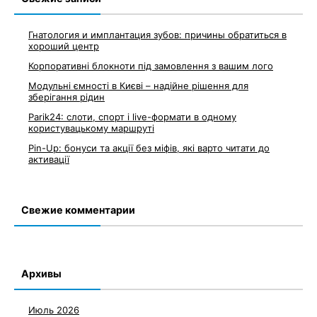
Гнатология и имплантация зубов: причины обратиться в
хороший центр
Корпоративні блокноти під замовлення з вашим лого
Модульні ємності в Києві – надійне рішення для
зберігання рідин
Parik24: слоти, спорт і live-формати в одному
користувацькому маршруті
Pin-Up: бонуси та акції без міфів, які варто читати до
активації
Свежие комментарии
Архивы
Июль 2026