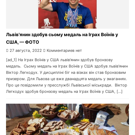
Львів'янин здобув сьому медаль на Іграх Воїнів у
США, — ФОТО
27 августа, 2022
Комментариев нет
[ad_1] На Іграх Воїнів у США львів’янин здобув бронзову
медаль. Сьому медаль на Іграх Воїнів у США здобув львів’янин
Віктор Легкодух. У дисципліні біг на візках він став бронзовим
призером. Для Львова це вже дванадцята медаль у змаганнях.
Про це повідомили у пресслужбі Львівської міськради. Віктор
Легкодух здобув бронзову медаль на Іграх Воїнів у США, […]