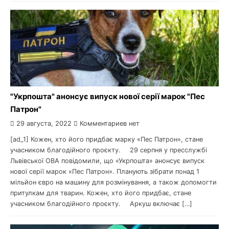
"Укрпошта" анонсує випуск нової серії марок "Пес
Патрон"
29 августа, 2022
Комментариев нет
[ad_1] Кожен, хто його придбає марку «Пес Патрон», стане
учасником благодійного проєкту. ⠀ 29 серпня у пресслужбі
Львівської ОВА повідомили, що «Укрпошта» анонсує випуск
нової серії марок «Пес Патрон». Планують зібрати понад 1
мільйон євро на машину для розмінування, а також допомогти
притулкам для тварин. Кожен, хто його придбає, стане
учасником благодійного проєкту. ⠀ Аркуш включає […]