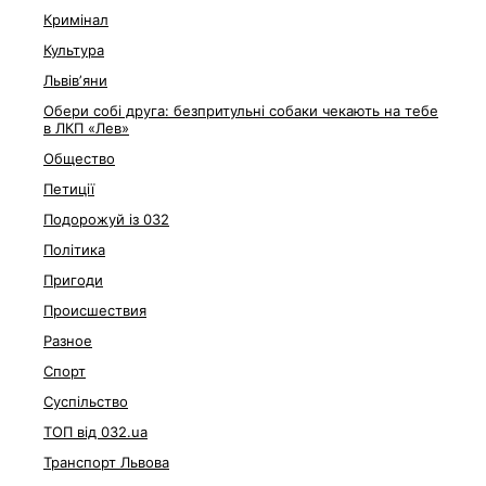
Кримінал
Культура
Львівʼяни
Обери собі друга: безпритульні собаки чекають на тебе
в ЛКП «Лев»
Общество
Петиції
Подорожуй із 032
Політика
Пригоди
Происшествия
Разное
Спорт
Суспільство
ТОП від 032.ua
Транспорт Львова