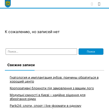
Skip
to
content
К сожалению, но записей нет
Найти:
Свежие записи
Гнатология и имплантация зубов: причины обратиться в
хороший центр
Корпоративні блокноти під замовлення з вашим лого
Модульні ємності в Києві – надійне рішення для
зберігання рідин
Parik24: слоти, спорт і live-формати в одному