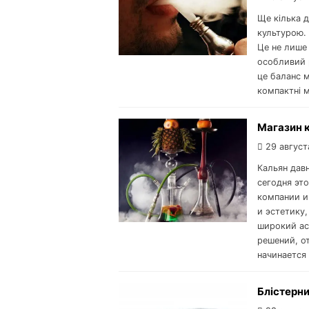
Ще кілька д
культурою.
Це не лише
особливий 
це баланс м
компактні м
Магазин к
29 август
Кальян дав
сегодня эт
компании и
и эстетику,
широкий ас
решений, о
начинается 
Блістерни