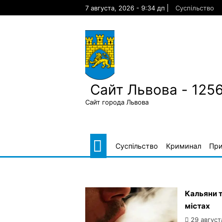
Skip
7 августа, 2026 - 9:34 дп
Суспільство
to
content
Сайт Львова - 125
Сайт города Львова
Суспільство
Криминал
Пр
Кальяни т
містах
29 август