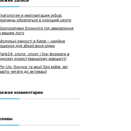
вежие записи
Гнатология и имплантация зубов:
причины обратиться в хороший центр
Корпоративні блокноти під замовлення
з вашим лого
Модульні ємності в Києві – надійне
рішення для зберігання рідин
Parik24: слоти, спорт і live-формати в
одному користувацькому маршруті
Pin-Up: бонуси та акції без міфів, які
варто читати до активації
вежие комментарии
рхивы