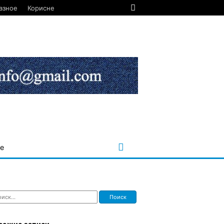
азное
Корисне
е
ти: