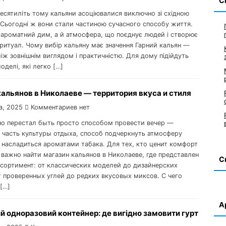
С
есятиліть тому кальяни асоціювалися виключно зі східною
 Сьогодні ж вони стали частиною сучасного способу життя.
 ароматний дим, а й атмосфера, що поєднує людей і створює
ритуал. Чому вибір кальяну має значення Гарний кальян —
іж зовнішнім виглядом і практичністю. Для дому підійдуть
оделі, які легко […]
альянов в Николаеве — территория вкуса и стиля
а, 2025
Комментариев нет
но перестал быть просто способом провести вечер —
о часть культуры отдыха, способ подчеркнуть атмосферу
 насладиться ароматами табака. Для тех, кто ценит комфорт
 важно найти магазин кальянов в Николаеве, где представлен
С
сортимент: от классических моделей до дизайнерских
т проверенных углей до редких вкусовых миксов. С чего
[…]
А
й одноразовий контейнер: де вигідно замовити гурт