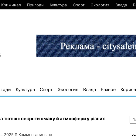
Криминал
Пригоди
Культура
Спорт
Экология
Влада
Р
6
игоди
Культура
Спорт
Экология
Влада
Разное
Корисн
Най
а тютюн: секрети смаку й атмосфери у різних
а, 2025
Комментариев нет