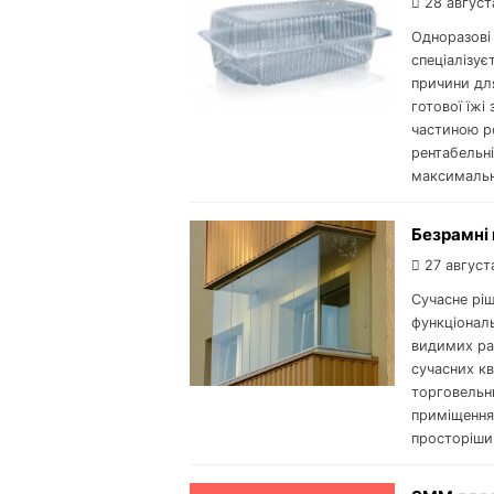
28 август
Одноразові 
спеціалізує
причини для
готової їжі
частиною р
рентабельні
максимальн
Безрамні 
27 август
Сучасне ріш
функціональ
видимих рам
сучасних кв
торговельн
приміщення 
просторішим