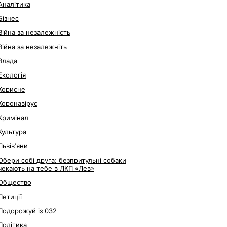
Аналітика
Бізнес
Війна за незалежність
Війна за незалежніть
Влада
Екологія
Корисне
Коронавірус
Кримінал
Культура
Львівʼяни
Обери собі друга: безпритульні собаки
чекають на тебе в ЛКП «Лев»
Общество
Петиції
Подорожуй із 032
Політика