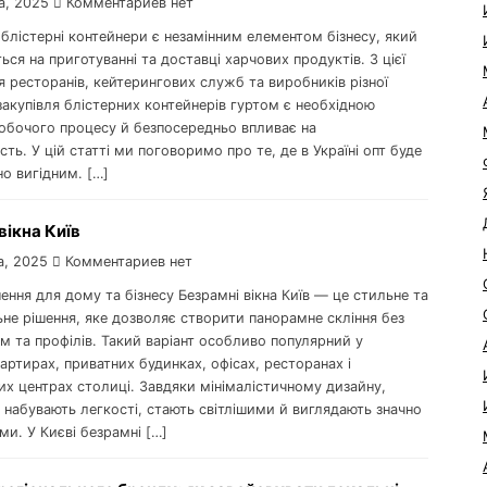
а, 2025
Комментариев нет
блістерні контейнери є незамінним елементом бізнесу, який
ться на приготуванні та доставці харчових продуктів. З цієї
 ресторанів, кейтерингових служб та виробників різної
 закупівля блістерних контейнерів гуртом є необхідною
обочого процесу й безпосередньо впливає на
сть. У цій статті ми поговоримо про те, де в Україні опт буде
о вигідним. […]
вікна Київ
а, 2025
Комментариев нет
ення для дому та бізнесу Безрамні вікна Київ — це стильне та
не рішення, яке дозволяє створити панорамне скління без
 та профілів. Такий варіант особливо популярний у
артирах, приватних будинках, офісах, ресторанах і
их центрах столиці. Завдяки мінімалістичному дизайну,
набувають легкості, стають світлішими й виглядають значно
и. У Києві безрамні […]