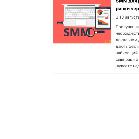
SMM для р
ринки че
13 август
Просування
необхідніст
локальному
дають безлі
найкращий 
співпраця 
шукаєте над