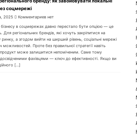
егіонального бренду: як завойовувати локальні
рез соцмережі
а, 2025
Комментариев нет
 бізнесу в соцмережах давно перестало бути опцією — це
ь. Для регіональних брендів, які хочуть закріпитися на
 ринку, а згодом вийти на ширший рівень, соціальні мережі
ч можливостей. Проте без правильної стратегії навіть
продукт може залишитися непоміченим. Саме тому
з досвідченими фахівцями — ключ до ефективності. Якщо ви
ійного […]