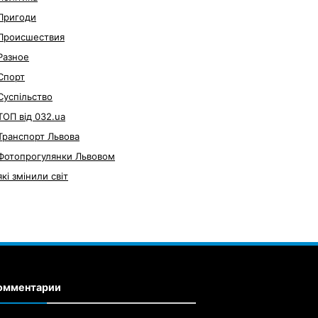
Пригоди
Происшествия
Разное
Спорт
Суспільство
ТОП від 032.ua
Транспорт Львова
Фотопрогулянки Львовом
які змінили світ
омментарии