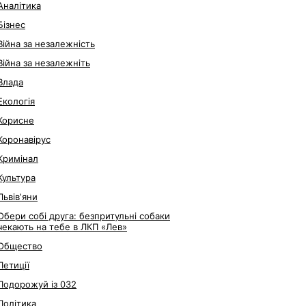
Аналітика
Бізнес
Війна за незалежність
Війна за незалежніть
Влада
Екологія
Корисне
Коронавірус
Кримінал
Культура
Львівʼяни
Обери собі друга: безпритульні собаки
чекають на тебе в ЛКП «Лев»
Общество
Петиції
Подорожуй із 032
Політика