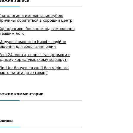
вежие записи
Гнатология и имплантация зубов:
причины обратиться в хороший центр
Корпоративні блокноти під замовлення
з вашим лого
Модульні ємності в Києві – надійне
рішення для зберігання рідин
Parik24: слоти, спорт і live-формати в
одному користувацькому маршруті
Pin-Up: бонуси та акції без міфів, які
варто читати до активації
вежие комментарии
рхивы