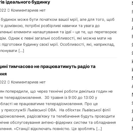
ів ідеального будинку
022
Комментариев нет
 будинок може бути початком вашої мрії, але для того, щоб
о домівкою, потрібні розбірливі навички та увага до
ленькі елементи налаштування та ідеї – це те, що перетворює
дім. Однак є певні загальні особливості, які можна мати на
ас підготовки будинку своєї мрії. Особливості, які, наприклад,
понувати […]
ині тимчасово не працюватимуть радіо та
ння
022
Комментариев нет
в’ян попередили, що через технічні роботи декілька годин не
 телерадіомовлення. 30 травня із 9:00 до 13:00 у
 області не працюватиме телерадіомовлення. Про це
у пресслужбі Львівської ОВА. На об’єктах Львівської філії
діомовлення, радіозв’язку та телебачення будуть проводити
хнічне обслуговування антено-фідерних систем та обладнання
ення. «Станції відключать повністю. Це зроблять […]