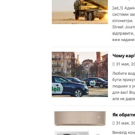
[ad_1] Адмі
системи зал
кілометри. 
Street Jour
відправити,
вже наданих
Чому кар’
31 мая, 2
Любите вод
бути прикут
людьми з ус
для вас! Во
але не дарм
Як обрати
31 мая, 2
Винахід ко