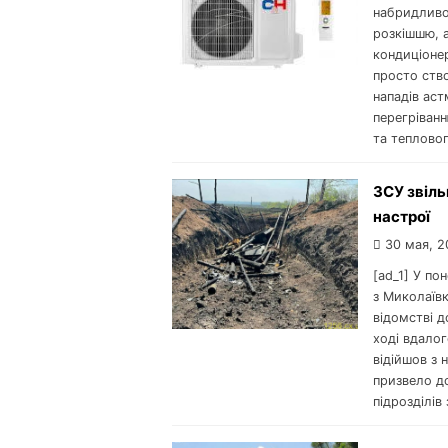
набридливо
розкішшю, а
кондиціонер
просто ств
нападів аст
перегріван
та тепловог
ЗСУ звіль
настрої
30 мая, 2
[ad_1] У по
з Миколаївк
відомстві д
ході вдалог
відійшов з 
призвело до
підрозділів