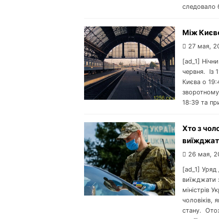
следовало 
Між Києв
27 мая, 2
[ad_1] Нічн
червня. Із
Києва о 19:
зворотному 
18:39 та пр
Хто з чол
виїжджати
26 мая, 2
[ad_1] Уряд
виїжджати 
міністрів У
чоловіків, 
стану. Ото