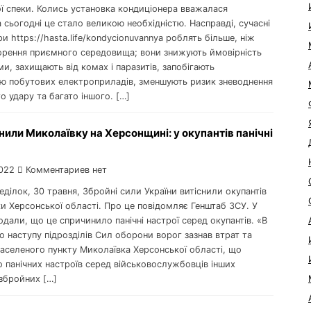
ї спеки. Колись установка кондиціонера вважалася
 сьогодні це стало великою необхідністю. Насправді, сучасні
и https://hasta.life/kondycionuvannya роблять більше, ніж
орення приємного середовища; вони знижують ймовірність
ми, захищають від комах і паразитів, запобігають
ню побутових електроприладів, зменшують ризик зневоднення
о удару та багато іншого. […]
нили Миколаївку на Херсонщині: у окупантів панічні
022
Комментариев нет
неділок, 30 травня, Збройні сили України витіснили окупантів
и Херсонської області. Про це повідомляє Генштаб ЗСУ. У
одали, що це спричинило панічні настрої серед окупантів. «В
о наступу підрозділів Сил оборони ворог зазнав втрат та
населеного пункту Миколаївка Херсонської області, що
 панічних настроїв серед військовослужбовців інших
 збройних […]