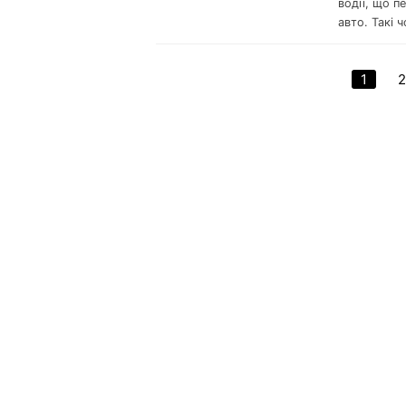
водії, що п
авто. Такі 
1
2