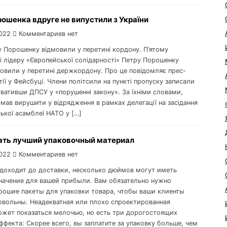
ошенка вдруге не випустили з України
022
Комментариев нет
у Порошенку відмовили у перетині кордону. П’ятому
і лідеру «Європейської солідарності» Петру Порошенку
мовили у перетині держкордону. Про це повідомляє прес-
ії у Фейсбуці. Члени політсили на пункті пропуску записали
увативши ДПСУ у «порушенні закону». За їхніми словами,
мав вирушити у відрядження в рамках делегації на засідання
ької асамблеї НАТО у […]
ать лучший упаковочный материал
022
Комментариев нет
 доходит до доставки, несколько дюймов могут иметь
начение для вашей прибыли. Вам обязательно нужно
рошие пакеты для упаковки товара, чтобы ваши клиенты
овольны. Неадекватная или плохо спроектированная
ожет показаться мелочью, но есть три дорогостоящих
ффекта: Скорее всего, вы заплатите за упаковку больше, чем