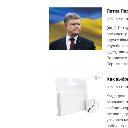
Петра Пор
28 мая, 2
[ad_1] Петр
президенту 
вдруге від
служба парт
відео, звин
Порошенко 
Парламентс
Как выбр
28 мая, 2
Когда дело
огромное з
выбрать хо
остались д
упаковка м
побочных э