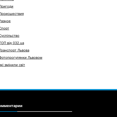
Пригоди
Происшествия
Разное
Спорт
Суспільство
ТОП від 032.ua
Транспорт Львова
Фотопрогулянки Львовом
які змінили світ
омментарии