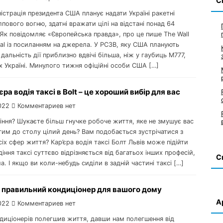
С
ністрація президента США планує надати Україні ракетні
пового вогню, здатні вражати цілі на відстані понад 64
Як повідомляє «Європейська правда», про це пише The Wall
nal із посиланням на джерела. У РСЗВ, яку США планують
 дальність дії приблизно вдвічі більша, ніж у гаубиць M777,
 Україні. Минулого тижня офіційні особи США […]
єра водія таксі в Bolt – це хороший вибір для вас
022
Комментариев нет
іння? Шукаєте більш гнучке робоче життя, яке не змушує вас
им до столу цілий день? Вам подобається зустрічатися з
іх сфер життя? Кар’єра водія таксі Болт Львів може підійти
діння таксі суттєво відрізняється від багатьох інших професій,
С
а. І якщо ви коли-небудь сиділи в задній частині таксі […]
 правильний кондиціонер для вашого дому
А
022
Комментариев нет
ндиціонерів полегшив життя, давши нам полегшення від