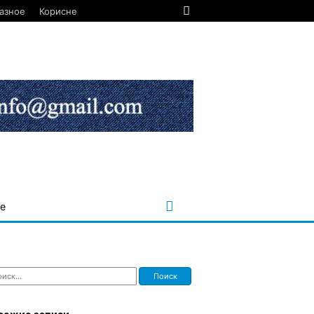
азное
Корисне
е
ти: