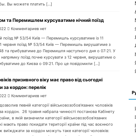
бы. Вы можете платить […]
ом та Перемишлем курсуватиме нічний поїзд
022
Комментариев нет
ий поїзд № 53/54 Київ — Перемишль курсуватиме із 11
 11 червня поїзд № 53/54 Київ — Перемишль вирушатиме з
48 та прибуватиме до Перемишля наступного дня о 07:21. У
напрямку поїзд почне курсувати з 12 червня, вирушатиме о
ибуватиме до Києва о 09:21. Про це повідомили […]
овіків призивного віку має право від сьогодні
 за кордон: перелік
Р
022
Комментариев нет
 дозволив певній категорії військовозобов’язаних чоловіків
за кордон. 26 травня набрала чинності постанова Кабінету
країни, в якій визначили категорії військовозобов’язаних
які мають право покидати території країни під час воєнного
ж виїжджати за кордон можуть таке категорії чоловіків: