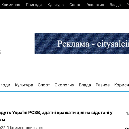
Криминал
Пригоди
Культура
Спорт
Экология
Влада
Р
6
игоди
Культура
Спорт
Экология
Влада
Разное
Корисн
Най
уть Україні РСЗВ, здатні вражати цілі на відстані у
 км
022
Комментариев нет