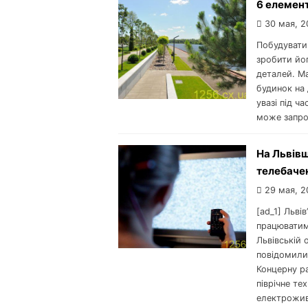
6 елемент
30 мая, 2
Побудувати
зробити йог
деталей. Ма
будинок на 
увазі під ч
може запро
На Львівщ
телебаче
29 мая, 2
[ad_1] Льві
працюватиме
Львівській
повідомили 
Концерну ра
піврічне те
електроживл