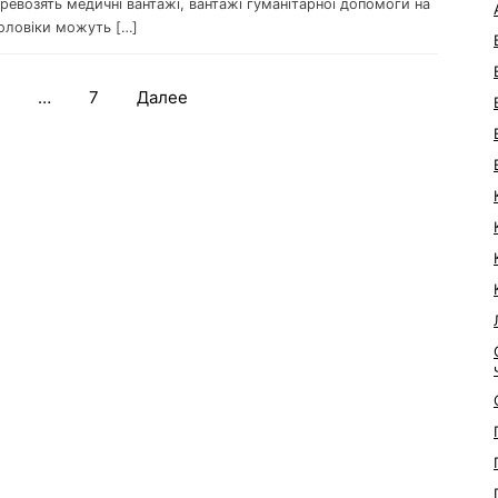
еревозять медичні вантажі, вантажі гуманітарної допомоги на
чоловіки можуть […]
…
7
Далее
Навигация
по
записям