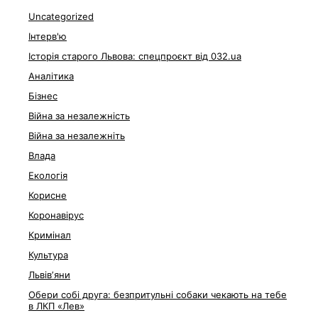
Uncategorized
Інтерв'ю
Історія старого Львова: спецпроєкт від 032.ua
Аналітика
Бізнес
Війна за незалежність
Війна за незалежніть
Влада
Екологія
Корисне
Коронавірус
Кримінал
Культура
Львівʼяни
Обери собі друга: безпритульні собаки чекають на тебе
в ЛКП «Лев»