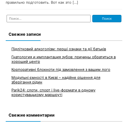
правильно подготовить. Вот как это […]
Найти:
Свежие записи
Підлітковий алкоголізм: перші ознаки та дії батьків
Гнатология и имплантация зубов: причины обратиться в
хороший центр
Корпоративні блокноти під замовлення з вашим лого
Модульні ємності в Києві – надійне рішення для
зберігання рідин
Parik24: слоти, спорт і live-формати в одному
користувацькому маршруті
Свежие комментарии