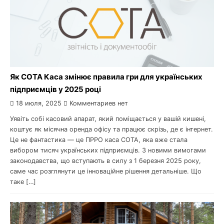
Як СОТА Каса змінює правила гри для українських
підприємців у 2025 році
18 июля, 2025
Комментариев нет
Уявіть собі касовий апарат, який поміщається у вашій кишені,
коштує як місячна оренда офісу та працює скрізь, де є інтернет.
Це не фантастика — це ПРРО каса СОТА, яка вже стала
вибором тисяч українських підприємців. З новими вимогами
законодавства, що вступають в силу з 1 березня 2025 року,
саме час розглянути це інноваційне рішення детальніше. Що
таке […]