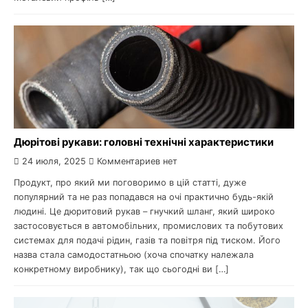
Дюрітові рукави: головні технічні характеристики
24 июля, 2025
Комментариев нет
Продукт, про який ми поговоримо в цій статті, дуже
популярний та не раз попадався на очі практично будь-якій
людині. Це дюритовий рукав – гнучкий шланг, який широко
застосовується в автомобільних, промислових та побутових
системах для подачі рідин, газів та повітря під тиском. Його
назва стала самодостатньою (хоча спочатку належала
конкретному виробнику), так що сьогодні ви […]