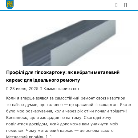
Skip
to
content
Профілі для гіпсокартону: як вибрати металевий
каркас для ідеального ремонту
28 июля, 2025
Комментариев нет
Коли я вперше взявся за самостійний ремонт своєї квартири,
то наївно думав, що головне — це красивий гіпсокартон. Яке ж
було моє розчарування, коли через рік стіни почали тріщати!
Виявилось, що я заощадив не на тому. Сьогодні хочу
поділитися досвідом, який допоможе вам уникнути моїх
помилок. Чому металевий каркас — це основа всього
Металевий профіль […]