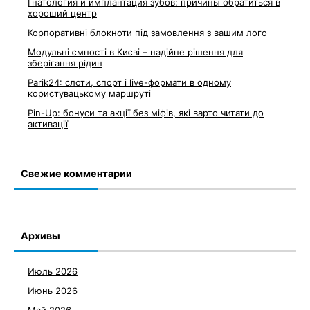
Гнатология и имплантация зубов: причины обратиться в
хороший центр
Корпоративні блокноти під замовлення з вашим лого
Модульні ємності в Києві – надійне рішення для
зберігання рідин
Parik24: слоти, спорт і live-формати в одному
користувацькому маршруті
Pin-Up: бонуси та акції без міфів, які варто читати до
активації
Свежие комментарии
Архивы
Июль 2026
Июнь 2026
Май 2026