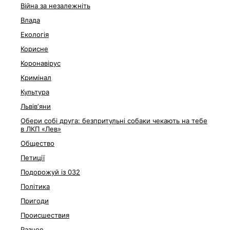
Війна за незалежніть
Влада
Екологія
Корисне
Коронавірус
Кримінал
Культура
Львівʼяни
Обери собі друга: безпритульні собаки чекають на тебе
в ЛКП «Лев»
Общество
Петиції
Подорожуй із 032
Політика
Пригоди
Происшествия
Разное