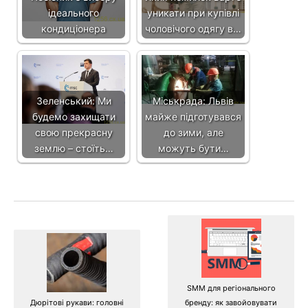
ідеального
уникати при купівлі
кондиціонера
чоловічого одягу в…
Зеленський: Ми
Міськрада: Львів
будемо захищати
майже підготувався
свою прекрасну
до зими, але
землю – стоїть…
можуть бути…
SMM для регіонального
Дюрітові рукави: головні
бренду: як завойовувати