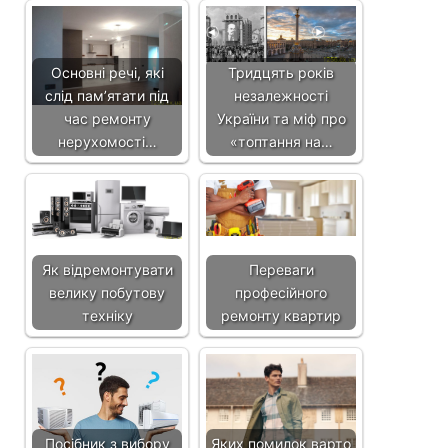
Основні речі, які
Тридцять років
слід пам’ятати під
незалежності
час ремонту
України та міф про
нерухомості…
«топтання на…
Як відремонтувати
Переваги
велику побутову
професійного
техніку
ремонту квартир
Посібник з вибору
Яких помилок варто