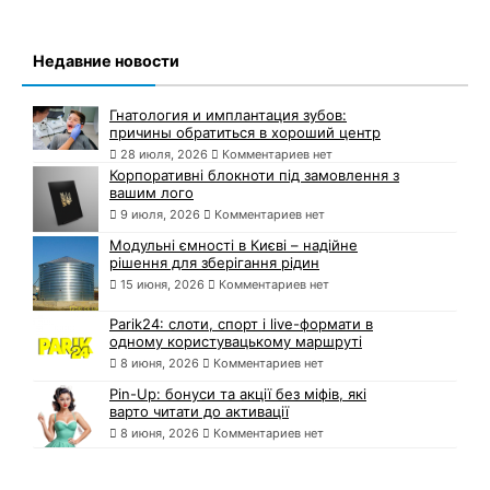
Недавние новости
Гнатология и имплантация зубов:
причины обратиться в хороший центр
28 июля, 2026
Комментариев нет
Корпоративні блокноти під замовлення з
вашим лого
9 июля, 2026
Комментариев нет
Модульні ємності в Києві – надійне
рішення для зберігання рідин
15 июня, 2026
Комментариев нет
Parik24: слоти, спорт і live-формати в
одному користувацькому маршруті
8 июня, 2026
Комментариев нет
Pin-Up: бонуси та акції без міфів, які
варто читати до активації
8 июня, 2026
Комментариев нет