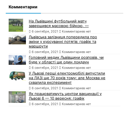
Комментарии
На Львівщині футбольний матч
завершився масовою бійкою, —
6 сентября, 2021
Комментариев нет
Львівська залізниця попередила про
зміни у курсуванні потягів: графік та
маршрути
6 сентября, 2021
Комментариев нет
Головний медик Львівщини розповів, чи
буде у області ще один локдаун
6 сентября, 2021
Комментариев нет
У Львові перші електромобілі випустили
на ЛАЗі ще 70 років тому: але Москва не
схвалила експеримент
6 сентября, 2021
Комментариев нет
Як працюватимуть центри вакцинації у
Львові 6 — 10 вересня: графік
6 сентября, 2021
Комментариев нет