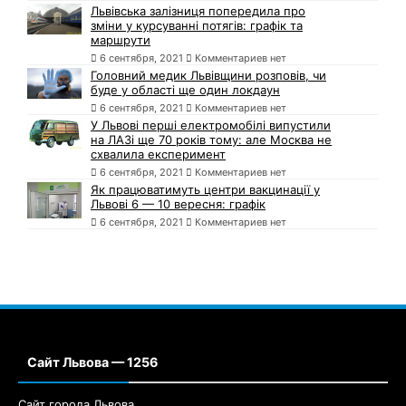
Львівська залізниця попередила про
зміни у курсуванні потягів: графік та
маршрути
6 сентября, 2021
Комментариев нет
Головний медик Львівщини розповів, чи
буде у області ще один локдаун
6 сентября, 2021
Комментариев нет
У Львові перші електромобілі випустили
на ЛАЗі ще 70 років тому: але Москва не
схвалила експеримент
6 сентября, 2021
Комментариев нет
Як працюватимуть центри вакцинації у
Львові 6 — 10 вересня: графік
6 сентября, 2021
Комментариев нет
Сайт Львова — 1256
Сайт города Львова