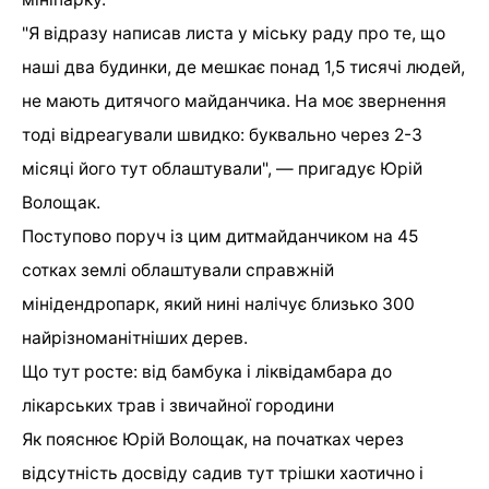
"Я відразу написав листа у міську раду про те, що
наші два будинки, де мешкає понад 1,5 тисячі людей,
не мають дитячого майданчика. На моє звернення
тоді відреагували швидко: буквально через 2-3
місяці його тут облаштували", — пригадує Юрій
Волощак.
Поступово поруч із цим дитмайданчиком на 45
сотках землі облаштували справжній
мінідендропарк, який нині налічує близько 300
найрізноманітніших дерев.
Що тут росте: від бамбука і ліквідамбара до
лікарських трав і звичайної городини
Як пояснює Юрій Волощак, на початках через
відсутність досвіду садив тут трішки хаотично і