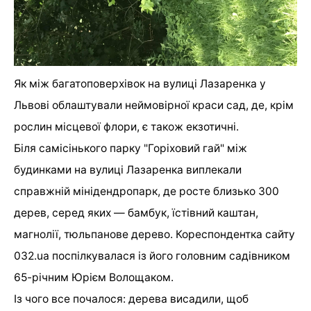
Як між багатоповерхівок на вулиці Лазаренка у
Львові облаштували неймовірної краси сад, де, крім
рослин місцевої флори, є також екзотичні.
Біля самісінького парку "Горіховий гай" між
будинками на вулиці Лазаренка виплекали
справжній мінідендропарк, де росте близько 300
дерев, серед яких — бамбук, їстівний каштан,
магнолії, тюльпанове дерево. Кореспондентка сайту
032.ua поспілкувалася із його головним садівником
65-річним Юрієм Волощаком.
Із чого все почалося: дерева висадили, щоб