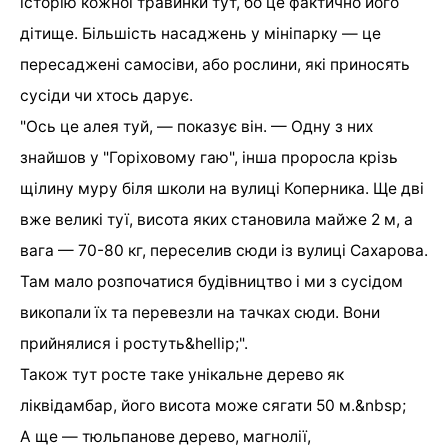
історію кожної травинки тут, бо це фактично його
дітище. Більшість насаджень у мініпарку — це
пересаджені самосіви, або рослини, які приносять
сусіди чи хтось дарує.
"Ось це алея туй, — показує він. — Одну з них
знайшов у "Горіховому гаю", інша проросла крізь
щілину муру біля школи на вулиці Коперника. Ще дві
вже великі туї, висота яких становила майже 2 м, а
вага — 70-80 кг, переселив сюди із вулиці Сахарова.
Там мало розпочатися будівництво і ми з сусідом
викопали їх та перевезли на тачках сюди. Вони
прийнялися і ростуть&hellip;".
Також тут росте таке унікальне дерево як
ліквідамбар, його висота може сягати 50 м.&nbsp;
А ще — тюльпанове дерево, магнолії,