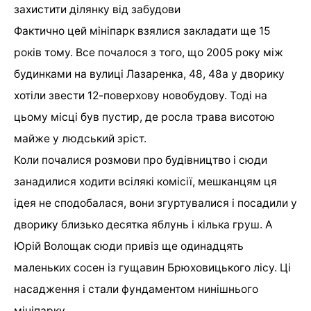
захистити ділянку від забудови
Фактично цей мініпарк взялися закладати ще 15
років тому. Все почалося з того, що 2005 року між
будинками на вулиці Лазаренка, 48, 48а у дворику
хотіли звести 12-поверхову новобудову. Тоді на
цьому місці був пустир, де росла трава висотою
майже у людський зріст.
Коли почалися розмови про будівництво і сюди
занадилися ходити всілякі комісії, мешканцям ця
ідея не сподобалася, вони згуртувалися і посадили у
дворику близько десятка яблунь і кілька груш. А
Юрій Волощак сюди привіз ще одинадцять
маленьких сосен із гущавин Брюховицького лісу. Ці
насадження і стали фундаментом нинішнього
мініпарку.