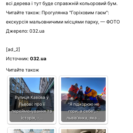
всі дерева і тут буде справжній кольоровий бум.
Читайте також: Прогулянка "Горіховим гаєм":
екскурсія мальовничими місцями парку, — ФОТО
Джерело: 032.ua
[ad_2]
Источник:
032.ua
Читайте також
Вулиця Кавова у
Львові: про її
"Я підкорюю не
перейменування та
гори, а себе", -
історія, -…
львів’янка, яка…