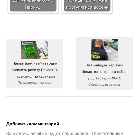
Парку…
прогулятися восени
ПриватБанк на пʼять годин
На Львівщині керівник
зупинить роботу Приват24
лісництва погорів на хабарі
і транзакції за картками
у 50 тисяч, — ФОТО
Предыдущая запись
Следующая запись
Добавить комментарий
Ваш адрес email не будет опубликован.
Обязательные