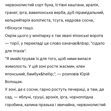
червонолистий сорт бука, їстівні каштани, аралія,
гранат, ірга, вавилонська верба, дуб пірамідальний,
кельрейтерія волотиста, тсуга, кедрова сосна,
гібіскуси тощо.
Окрім цього у мініпарку є так звані японські ворота
— торії, у перекладі це слово означає&nbsp; "сідало
для птахів".
"Я змайстрував їх для того, щоб ними вилася
жимолость. У цій зоні росте жасмин, клен
японський, бамбук&hellip;", — розповів Юрій
Волощак.
У зоні, де є сосни, гарно ростуть печериці, а там, де
сад, — яблуні, груші, аронія, ірга, чорноплідна
горобина, калина празька і звичайна, червонолистий