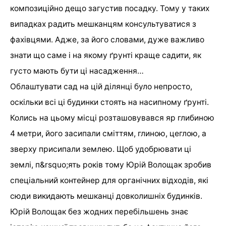
композиційно дещо загустив посадку. Тому у таких
випадках радить мешканцям консультуватися з
фахівцями. Адже, за його словами, дуже важливо
знати що саме і на якому ґрунті краще садити, як
густо мають бути ці насадження…
Облаштувати сад на цій ділянці було непросто,
оскільки всі ці будинки стоять на насипному ґрунті.
Колись на цьому місці розташовувався яр глибиною
4 метри, його засипали сміттям, глиною, цеглою, а
зверху присипали землею. Щоб удобрювати ці
землі, п&rsquo;ять років тому Юрій Волощак зробив
спеціальний контейнер для органічних відходів, які
сюди викидають мешканці довколишніх будинків.
Юрій Волощак без жодних перебільшень знає