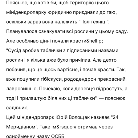
Пояснює, що хотів би, щоб територію цього
мінідендропарку юридично приєднали до гаю,
оскільки зараз вона належить "Політехніці".
Планувалося ознакувати всі рослини у цьому саду.
Але особливо цінні почали красти&hellip;
"Сусід зробив таблички з підписаними назвами
рослин і я кілька вже було причіпив. Але дехто
побачив, що це щось вартісне, і почав красти. Так,
вже поцупили гібіскуси, рододендрон прекрасний,
лавровишню. Почекаю, коли деревця підростуть, а
тоді і прилаштую біля них ці таблички", — пояснює
садівник.
Цей мінідендропарк Юрій Волощак називає "24
Меридіаном". Таке ім&rsquo;я отримав через
однойменну назву ОСББ.