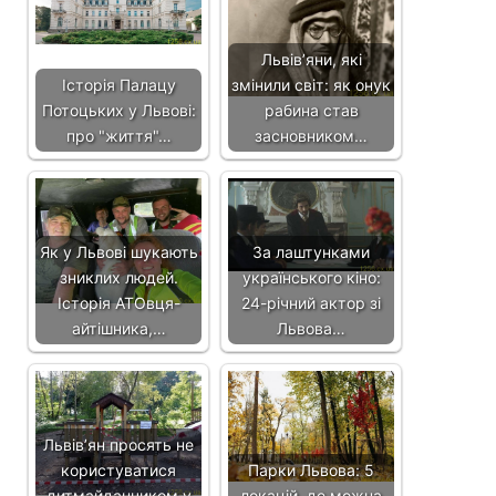
Львівʼяни, які
Історія Палацу
змінили світ: як онук
Потоцьких у Львові:
рабина став
про "життя"…
засновником…
Як у Львові шукають
За лаштунками
зниклих людей.
українського кіно:
Історія АТОвця-
24-річний актор зі
айтішника,…
Львова…
Львів’ян просять не
користуватися
Парки Львова: 5
дитмайданчиком у
локацій, де можна