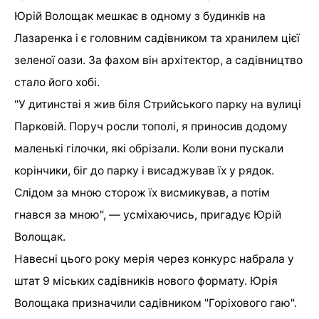
Юрій Волощак мешкає в одному з будинків на
Лазаренка і є головним садівником та хранилем цієї
зеленої оази. За фахом він архітектор, а садівництво
стало його хобі.
"У дитинстві я жив біля Стрийського парку на вулиці
Парковій. Поруч росли тополі, я приносив додому
маленькі гілочки, які обрізали. Коли вони пускали
корінчики, біг до парку і висаджував їх у рядок.
Слідом за мною сторож їх висмикував, а потім
гнався за мною", — усміхаючись, пригадує Юрій
Волощак.
Навесні цього року мерія через конкурс набрала у
штат 9 міських садівників нового формату. Юрія
Волощака призначили садівником "Горіхового гаю".