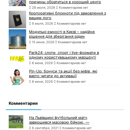
причины обратиться в хороший центр
28 июля, 2026
Комментариев нет
Корпоративні блокноти під замовлення з
вашим лого
9 июля, 2026
Комментариев нет
Модульні ємності в Києві – надійне
рішення для зберігання рідин
15 июня, 2026
Комментариев нет
Parik24: слоти, спорт і live-формати в
одному користувацькому маршруті
8 июня, 2026
Комментариев нет
Pin-Up: бонуси та акції без міфів, які
варто читати до активації
8 июня, 2026
Комментариев нет
Комментарии
На Львівщині футбольний матч
завершився масовою бійкою, —
6 сентября, 2021
Комментариев нет