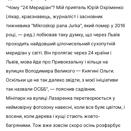
"Чому "24 Меридіан"? Мій приятель Юрій Охріменко
(лікар, краєзнавець, журналіст і засновник
тижневика "Mikroskop pana Jurka", який помер у 2016
році, — ред.) лобіював таку думку, що через Львів
проходить найдовший цілочисельний сухопутній
меридіан у світі. Він пролягає через 24 країни і
Львів, мова йде про Привокзальну і кільце на
вулицях Володимира Великого — Княгині Ольги.
Оскільки це не так далеко звідти, з моєї ініціативи
так назвали ОСББ", — пояснив садівник.
Мініпарк на вулиці Лазаренка перетворюється у
неймовірну фотозону навесні, коли все буяє цвітом, і
восени, коли дерева і кущі стають жовто-
багряними. Тож вже зовсім скоро осінь розфарбує