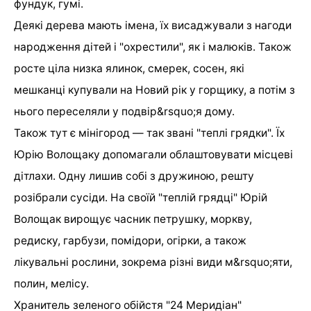
фундук, гумі.
Деякі дерева мають імена, їх висаджували з нагоди
народження дітей і "охрестили", як і малюків. Також
росте ціла низка ялинок, смерек, сосен, які
мешканці купували на Новий рік у горщику, а потім з
нього переселяли у подвір&rsquo;я дому.
Також тут є мінігород — так звані "теплі грядки". Їх
Юрію Волощаку допомагали облаштовувати місцеві
дітлахи. Одну лишив собі з дружиною, решту
розібрали сусіди. На своїй "теплій грядці" Юрій
Волощак вирощує часник петрушку, моркву,
редиску, гарбузи, помідори, огірки, а також
лікувальні рослини, зокрема різні види м&rsquo;яти,
полин, мелісу.
Хранитель зеленого обійстя "24 Меридіан"