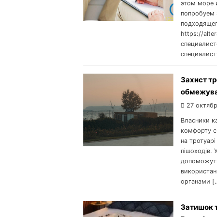
этом море 
попробуем 
подходящег
https://alt
специалист
специалист
Захист тр
обмежува
27 октябр
Власники к
комфорту св
на тротуарі
пішоходів. 
допоможуть
використан
органами [
Затишок т