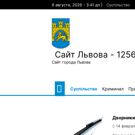
Skip
6 августа, 2026 - 3:41 дп
Суспільство
to
content
Сайт Львова - 125
Сайт города Львова
Суспільство
Криминал
Пр
Дворники
14 феврал