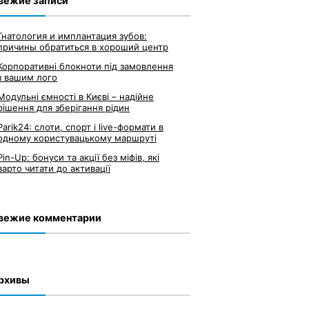
вежие записи
Гнатология и имплантация зубов:
причины обратиться в хороший центр
Корпоративні блокноти під замовлення
з вашим лого
Модульні ємності в Києві – надійне
рішення для зберігання рідин
Parik24: слоти, спорт і live-формати в
одному користувацькому маршруті
Pin-Up: бонуси та акції без міфів, які
варто читати до активації
вежие комментарии
рхивы