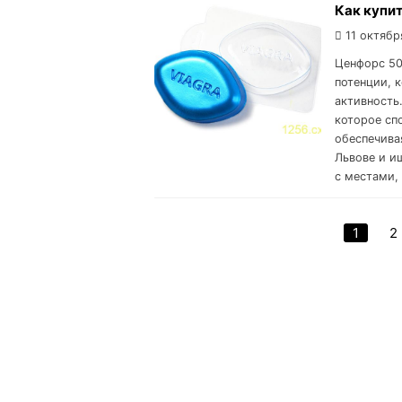
Как купит
11 октябр
Ценфорс 50
потенции, 
активность
которое сп
обеспечива
Львове и и
с местами, 
1
2