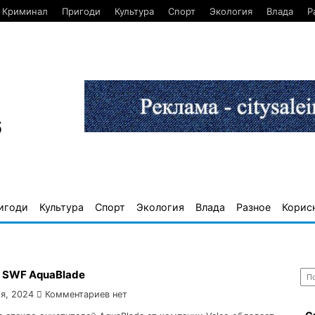
Криминал
Пригоди
Культура
Спорт
Экология
Влада
Р
6
игоди
Культура
Спорт
Экология
Влада
Разное
Корис
Най
 SWF AquaBlade
я, 2024
Комментариев нет