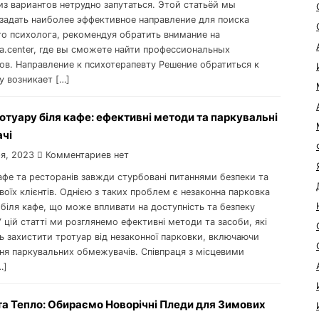
из вариантов нетрудно запутаться. Этой статьёй мы
задать наиболее эффективное направление для поиска
о психолога, рекомендуя обратить внимание на
era.center, где вы сможете найти профессиональных
ов. Направление к психотерапевту Решение обратиться к
у возникает […]
отуару біля кафе: ефективні методи та паркувальні
чі
я, 2023
Комментариев нет
афе та ресторанів завжди стурбовані питаннями безпеки та
оїх клієнтів. Однією з таких проблем є незаконна парковка
 біля кафе, що може впливати на доступність та безпеку
У цій статті ми розглянемо ефективні методи та засоби, які
 захистити тротуар від незаконної парковки, включаючи
ня паркувальних обмежувачів. Співпраця з місцевими
…]
а Тепло: Обираємо Новорічні Пледи для Зимових