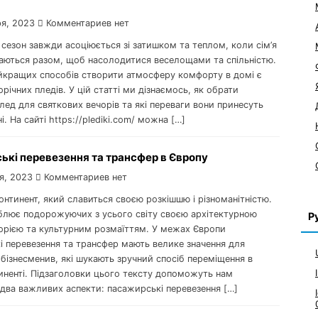
я, 2023
Комментариев нет
сезон завжди асоціюється зі затишком та теплом, коли сім’я
ираються разом, щоб насолодитися веселощами та спільністю.
йкращих способів створити атмосферу комфорту в домі є
орічних пледів. У цій статті ми дізнаємось, як обрати
лед для святкових вечорів та які переваги вони принесуть
і. На сайті https://plediki.com/ можна […]
ькі перевезення та трансфер в Європу
я, 2023
Комментариев нет
нтинент, який славиться своєю розкішшю і різноманітністю.
блює подорожуючих з усього світу своєю архітектурною
Р
торією та культурним розмаїттям. У межах Європи
і перевезення та трансфер мають велике значення для
 бізнесменив, які шукають зручний спосіб переміщення в
иненті. Підзаголовки цього тексту допоможуть нам
 два важливих аспекти: пасажирські перевезення […]