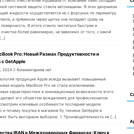
С
а стекло очистителей AquaBlade от компании Valeo обладает
ной системой защиты стекла автомашины. В этих дворниках
щей жидкости осуществляется не с форсунок по периметру
текла, а прямиком через щетки она попадает сразу на
поверхность. В итоге стекло чиститься быстрее и
 очистка более равномерно, не зависимо от того, с какой
[…]
cBook Pro: Новый Размах Продуктивности и
 с GetApple
, 2024
Комментариев нет
нологий продукция Apple всегда вызывает повышенный
 новая модель MacBook Pro не стала исключением.
ные характеристики и инновационные возможности этого
С
 делают его объектом вожделения для профессионалов.
ссмотрим ключевые особенности последней модели
 и почему покупка в магазине бу техники GetApple в
жет быть выгодным выбором. 1. Производительность на […]
А
ства IBAN в Международных Финансах: Ключ к