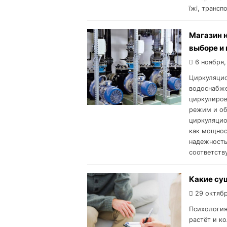
їжі, транспо
Магазин 
выборе и
6 ноября,
Циркуляцио
водоснабже
циркулиров
режим и об
циркуляцио
как мощнос
надежность
соответств
Какие су
29 октябр
Психология 
растёт и к