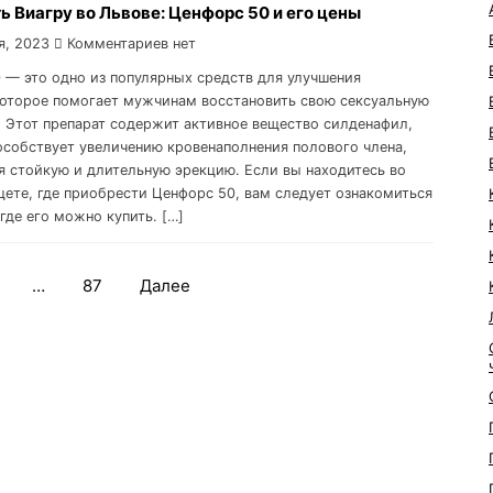
ь Виагру во Львове: Ценфорс 50 и его цены
я, 2023
Комментариев нет
 — это одно из популярных средств для улучшения
которое помогает мужчинам восстановить свою сексуальную
. Этот препарат содержит активное вещество силденафил,
особствует увеличению кровенаполнения полового члена,
я стойкую и длительную эрeкцию. Если вы находитесь во
щете, где приобрести Ценфорс 50, вам следует ознакомиться
где его можно купить. […]
…
87
Далее
Навигация
по
записям