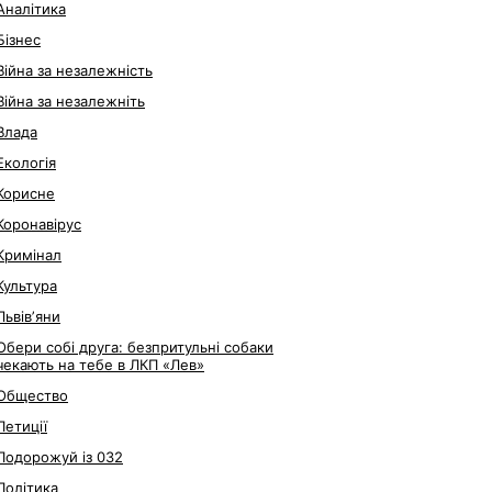
Аналітика
Бізнес
Війна за незалежність
Війна за незалежніть
Влада
Екологія
Корисне
Коронавірус
Кримінал
Культура
Львівʼяни
Обери собі друга: безпритульні собаки
чекають на тебе в ЛКП «Лев»
Общество
Петиції
Подорожуй із 032
Політика