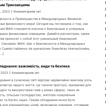
ым Транзакциям
, 2023
Комментариев нет
пасность и Преимущества в Международных Финансах
узья финансового мира! Сегодня мы поговорим о том, как
ние IBAN становится ключом к безопасным и успешным
ным финансовым операциям. Давайте рассмотрим, какие
ва приносит с собой этот уникальный банковский
. Calculador IBAN: Шаг к Безопасности в Международных
 Cuando hablamos de operaciones financieras internacionales,
[…]
ладнання: важливість, види та безпека
 2023
Комментариев нет
днання в сучасному світі відіграє надзвичайно важливу роль
аспектах нашого життя. Це технічні пристрої, призначені для
дачі та використання газів у різних сферах, таких як
сть, сільське господарство, житлово-комунальне
во та багато інших. Газове обладнання може бути
 для різноманітних цілей, включаючи опалення, готування