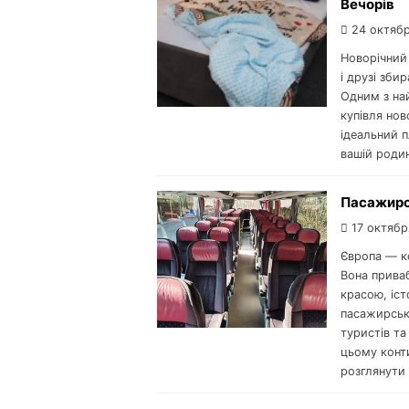
Вечорів
24 октябр
Новорічний 
і друзі зб
Одним з на
купівля нов
ідеальний п
вашій родин
Пасажирс
17 октябр
Європа — ко
Вона прива
красою, іс
пасажирськ
туристів та
цьому конт
розглянути