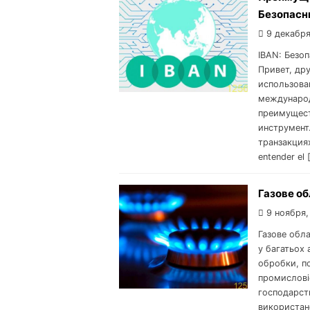
Безопасн
9 декабря
IBAN: Безо
Привет, др
использова
международ
преимущест
инструмент
транзакциях
entender el 
Газове об
9 ноября,
Газове обла
у багатьох 
обробки, по
промислові
господарст
використане