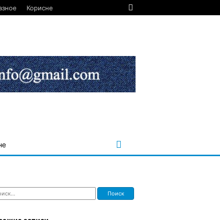
азное
Корисне
не
ти: