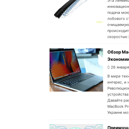
Эта линейк
инновацион
подача мою
лобового с
очищаемую 
происходит
скоростью 
Обзор Ma
Экономии
26 января
В мире тех
интерес, и
Революцион
устройства
Давайте ра
MacBook Pro
Украине мо
Преимуще