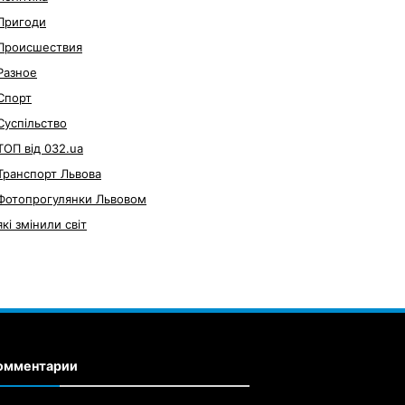
Пригоди
Происшествия
Разное
Спорт
Суспільство
ТОП від 032.ua
Транспорт Львова
Фотопрогулянки Львовом
які змінили світ
омментарии