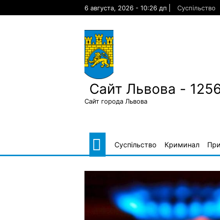
Skip
6 августа, 2026 - 10:26 дп
Суспільство
to
content
Сайт Львова - 125
Сайт города Львова
Суспільство
Криминал
Пр