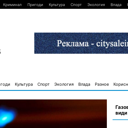
Криминал
Пригоди
Культура
Спорт
Экология
Влада
6
игоди
Культура
Спорт
Экология
Влада
Разное
Корисн
Газо
види