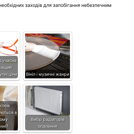
необхідних заходів для запобігання небезпечним
 сучасна
кращий
упні ціни
Вініл і музичні жанри
клеїв
уються в
ному
Вибір радіаторів
нні?
опалення