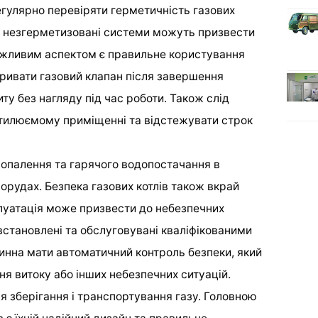
егулярно перевіряти герметичність газових
ки незгерметизовані системи можуть призвести
важливим аспектом є правильне користування
ривати газовий клапан після завершення
ту без нагляду під час роботи. Також слід
нтилюємому приміщенні та відстежувати строк
 опалення та гарячого водопостачання в
орудах. Безпека газових котлів також вкрай
луатація може призвести до небезпечних
и встановлені та обслуговувані кваліфікованими
инна мати автоматичний контроль безпеки, який
ня витоку або інших небезпечних ситуацій.
я зберігання і транспортування газу. Головною