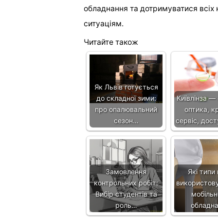
обладнання та дотримуватися всіх 
ситуаціям.
Читайте також
Як Львів готується
до складної зими:
Київлінза —
про опалювальний
оптика, 
сезон…
сервіс, дост
Замовлення
Які типи 
контрольних робіт:
використов
Вибір студентів та
мобіль
роль…
обладна