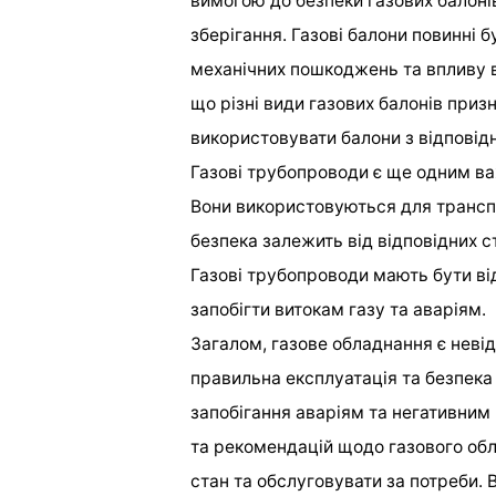
вимогою до безпеки газових балонів
зберігання. Газові балони повинні б
механічних пошкоджень та впливу 
що різні види газових балонів призн
використовувати балони з відпові
Газові трубопроводи є ще одним в
Вони використовуються для транспо
безпека залежить від відповідних 
Газові трубопроводи мають бути в
запобігти витокам газу та аваріям.
Загалом, газове обладнання є неві
правильна експлуатація та безпека
запобігання аваріям та негативним
та рекомендацій щодо газового обл
стан та обслуговувати за потреби. 