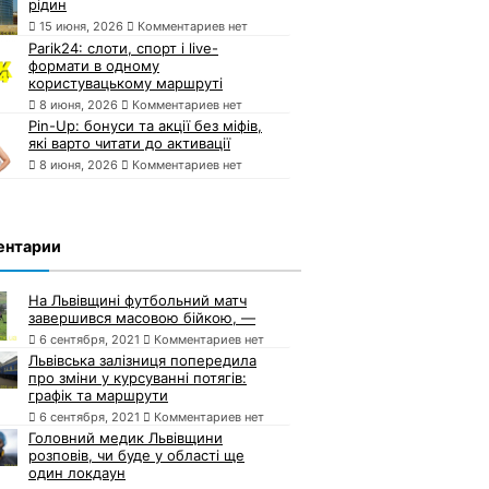
рідин
15 июня, 2026
Комментариев нет
Parik24: слоти, спорт і live-
формати в одному
користувацькому маршруті
8 июня, 2026
Комментариев нет
Pin-Up: бонуси та акції без міфів,
які варто читати до активації
8 июня, 2026
Комментариев нет
ентарии
На Львівщині футбольний матч
завершився масовою бійкою, —
6 сентября, 2021
Комментариев нет
Львівська залізниця попередила
про зміни у курсуванні потягів:
графік та маршрути
6 сентября, 2021
Комментариев нет
Головний медик Львівщини
розповів, чи буде у області ще
один локдаун