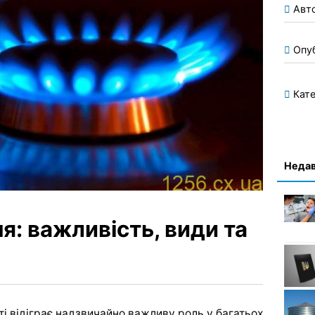
Авт
Опу
Кате
Недав
я: важливість, види та
ті відіграє надзвичайно важливу роль у багатьох