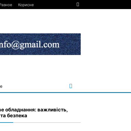
Разное
Корисне
е
ве обладнання: важливість,
 та безпека