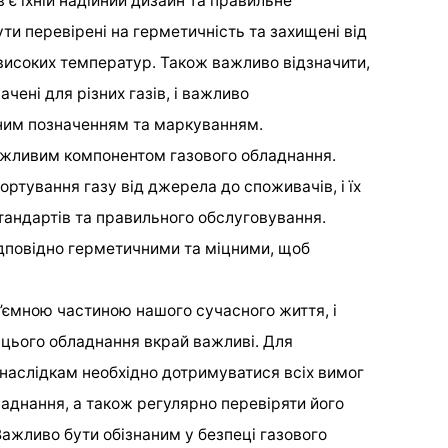
 є їхній надійний дизайн та правильне
ути перевірені на герметичність та захищені від
високих температур. Також важливо відзначити,
ачені для різних газів, і важливо
дним позначенням та маркуванням.
ажливим компонентом газового обладнання.
ртування газу від джерела до споживачів, і їх
стандартів та правильного обслуговування.
ідповідно герметичними та міцними, щоб
д’ємною частиною нашого сучасного життя, і
 цього обладнання вкрай важливі. Для
 наслідкам необхідно дотримуватися всіх вимог
аднання, а також регулярно перевіряти його
Важливо бути обізнаним у безпеці газового