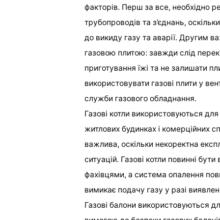
факторів. Перш за все, необхідно р
трубопроводів та з’єднань, оскіль
до викиду газу та аварії. Другим 
газовою плитою: завжди слід перек
приготування їжі та не залишати пли
використовувати газові плити у ве
служби газового обладнання.
Газові котли використовуються для
житлових будинках і комерційних сп
важлива, оскільки некоректна експ
ситуацій. Газові котли повинні бут
фахівцями, а система опалення пов
вимикає подачу газу у разі виявлен
Газові балони використовуються дл