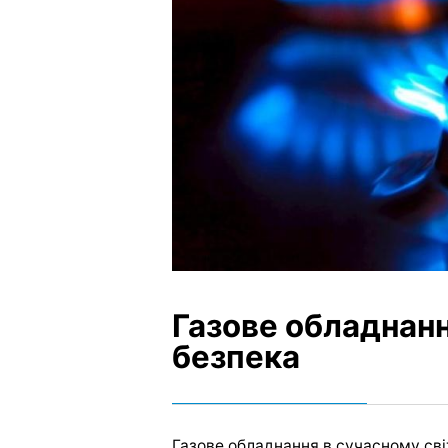
Газове обладнанн
безпека
Газове обладнання в сучасному сві