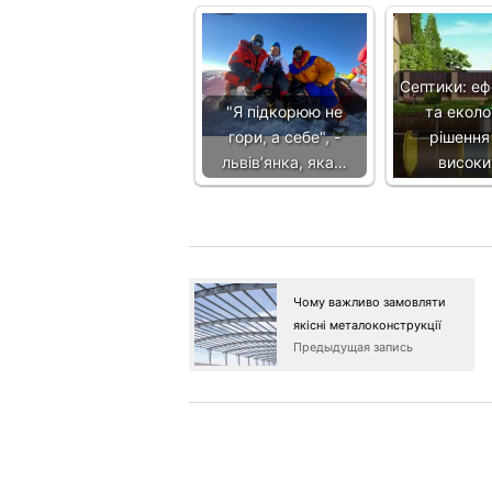
Септики: е
"Я підкорюю не
та еколо
гори, а себе", -
рішення
львів’янка, яка…
висок
Чому важливо замовляти
якісні металоконструкції
Предыдущая запись