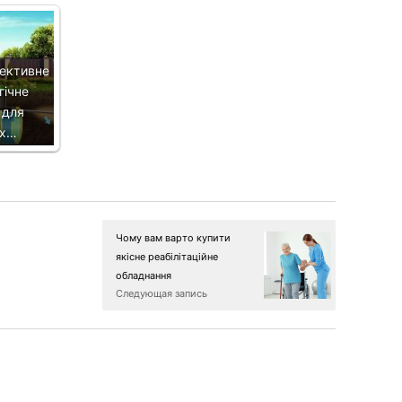
фективне
гічне
 для
их…
Чому вам варто купити
якісне реабілітаційне
обладнання
Следующая запись