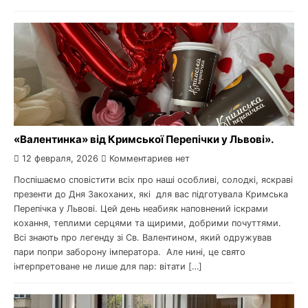
«Валентинка» від Кримської Перепічки у Львові».
12 февраля, 2026
Комментариев нет
Поспішаємо сповістити всіх про наші особливі, солодкі, яскраві
презенти до Дня Закоханих, які для вас підготувала Кримська
Перепічка у Львові. Цей день неабияк наповнений іскрами
кохання, теплими серцями та щирими, добрими почуттями.
Всі знають про легенду зі Св. Валентином, який одружував
пари попри заборону імператора. Але нині, це свято
інтерпретоване не лише для пар: вітати […]