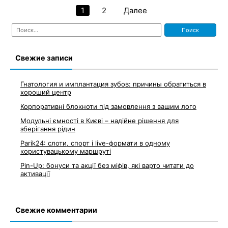
1
2
Далее
Навигация
Найти:
по
записям
Свежие записи
Гнатология и имплантация зубов: причины обратиться в
хороший центр
Корпоративні блокноти під замовлення з вашим лого
Модульні ємності в Києві – надійне рішення для
зберігання рідин
Parik24: слоти, спорт і live-формати в одному
користувацькому маршруті
Pin-Up: бонуси та акції без міфів, які варто читати до
активації
Свежие комментарии