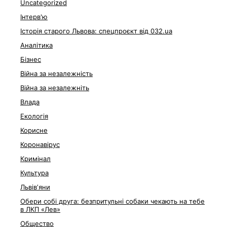
Uncategorized
Інтерв'ю
Історія старого Львова: спецпроєкт від 032.ua
Аналітика
Бізнес
Війна за незалежність
Війна за незалежніть
Влада
Екологія
Корисне
Коронавірус
Кримінал
Культура
Львівʼяни
Обери собі друга: безпритульні собаки чекають на тебе
в ЛКП «Лев»
Общество