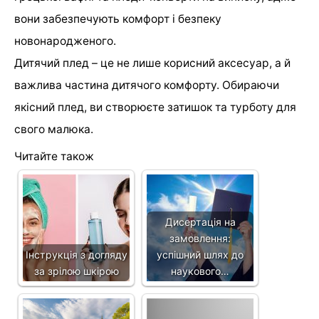
вони забезпечують комфорт і безпеку
новонародженого.
Дитячий плед – це не лише корисний аксесуар, а й
важлива частина дитячого комфорту. Обираючи
якісний плед, ви створюєте затишок та турботу для
свого малюка.
Читайте також
Дисертація на
замовлення:
Інструкція з догляду
успішний шлях до
за зрілою шкірою
наукового…