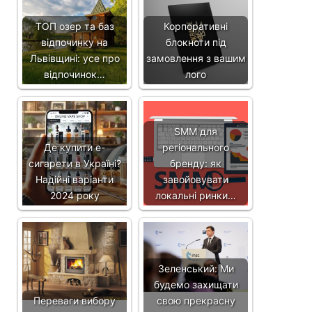
ТОП озер та баз
Корпоративні
відпочинку на
блокноти під
Львівщині: усе про
замовлення з вашим
відпочинок…
лого
SMM для
Де купити e-
регіонального
сигарети в Україні?
бренду: як
Надійні варіанти
завойовувати
2024 року
локальні ринки…
Зеленський: Ми
будемо захищати
Переваги вибору
свою прекрасну