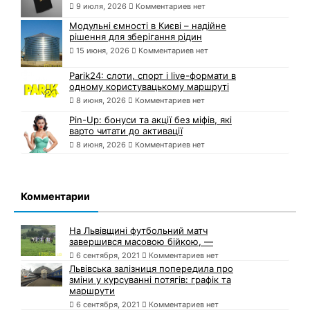
9 июля, 2026
Комментариев нет
Модульні ємності в Києві – надійне
рішення для зберігання рідин
15 июня, 2026
Комментариев нет
Parik24: слоти, спорт і live-формати в
одному користувацькому маршруті
8 июня, 2026
Комментариев нет
Pin-Up: бонуси та акції без міфів, які
варто читати до активації
8 июня, 2026
Комментариев нет
Комментарии
На Львівщині футбольний матч
завершився масовою бійкою, —
6 сентября, 2021
Комментариев нет
Львівська залізниця попередила про
зміни у курсуванні потягів: графік та
маршрути
6 сентября, 2021
Комментариев нет