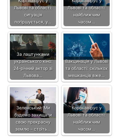
Коронавірус у
Коронавірус у
Львові та області:
Львові та області:
ситуація
найближчим
погіршується, у…
часом…
За лаштунками
українського кіно:
Вакцинація у Львові
24-річний актор зі
та області: скількох
Львова…
мешканців вже…
Зеленський: Ми
Коронавірус у
будемо захищати
Львові та області:
свою прекрасну
найближчим
землю – стоїть…
часом…