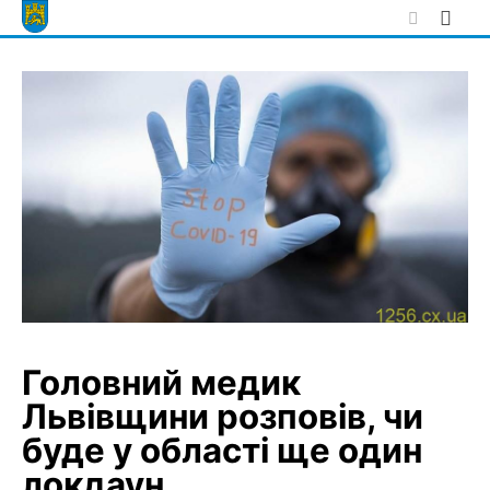
Skip
to
content
Головний медик
Львівщини розповів, чи
буде у області ще один
локдаун