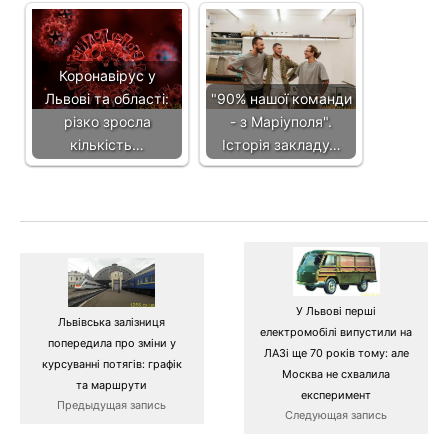
Коронавірус у
Львові та області:
"90% нашої команди
різко зросла
- з Маріуполя".
кількість…
Історія закладу…
У Львові перші
Львівська залізниця
електромобілі випустили на
попередила про зміни у
ЛАЗі ще 70 років тому: але
курсуванні потягів: графік
Москва не схвалила
та маршрути
експеримент
Предыдущая запись
Следующая запись