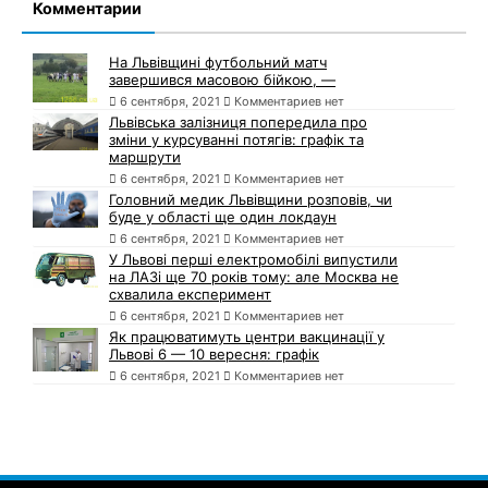
Комментарии
На Львівщині футбольний матч
завершився масовою бійкою, —
6 сентября, 2021
Комментариев нет
Львівська залізниця попередила про
зміни у курсуванні потягів: графік та
маршрути
6 сентября, 2021
Комментариев нет
Головний медик Львівщини розповів, чи
буде у області ще один локдаун
6 сентября, 2021
Комментариев нет
У Львові перші електромобілі випустили
на ЛАЗі ще 70 років тому: але Москва не
схвалила експеримент
6 сентября, 2021
Комментариев нет
Як працюватимуть центри вакцинації у
Львові 6 — 10 вересня: графік
6 сентября, 2021
Комментариев нет