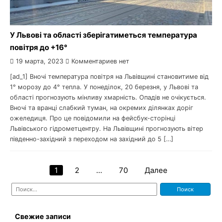
У Львові та області зберігатиметься температура
повітря до +16°
19 марта, 2023
Комментариев нет
[ad_1] Вночі температура повітря на Львівщині становитиме від
1° морозу до 4° тепла. У понеділок, 20 березня, у Львові та
області прогнозують мінливу хмарність. Опадів не очікується.
Вночі та вранці слабкий туман, на окремих ділянках доріг
ожеледиця. Про це повідомили на фейсбук-сторінці
Львівського гідрометцентру. На Львівщині прогнозують вітер
південно-західний з переходом на західний до 5 […]
1
2
…
70
Далее
Навигация
Найти:
по
записям
Свежие записи