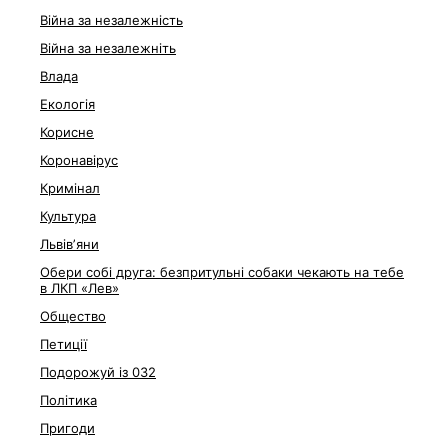
Війна за незалежність
Війна за незалежніть
Влада
Екологія
Корисне
Коронавірус
Кримінал
Культура
Львівʼяни
Обери собі друга: безпритульні собаки чекають на тебе
в ЛКП «Лев»
Общество
Петиції
Подорожуй із 032
Політика
Пригоди