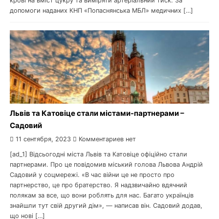
крові на вміст цукру та виміряти артеріальний тиск. За
допомоги наданих КНП «Попаснянська МБЛ» медичних […]
Львів та Катовіце стали містами-партнерами –
Садовий
11 сентября, 2023
Комментариев нет
[ad_1] Відсьогодні міста Львів та Катовіце офіційно стали
партнерами. Про це повідомив міський голова Львова Андрій
Садовий у соцмережі. «В час війни це не просто про
партнерство, це про братерство. Я надзвичайно вдячний
полякам за все, що вони роблять для нас. Багато українців
знайшли тут свій другий дім», — написав він. Садовий додав,
що нові […]