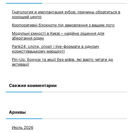
Гнатология и имплантация зубов: причины обратиться в
хороший центр
Корпоративні блокноти під замовлення з вашим лого
Модульні ємності в Києві – надійне рішення для
зберігання рідин
Parik24: слоти, спорт і live-формати в одному
користувацькому маршруті
Pin-Up: бонуси та акції без міфів, які варто читати до
активації
Свежие комментарии
Архивы
Июль 2026