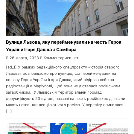
Вулиця Львова, яку перейменували на честь Героя
України Ігоря Дашка з Самбора
26 марта, 2023
Комментариев нет
[ad_1] У рамках редакційного спецпроєкту «Історія старого
Львова» розповідаємо про вулицю, що перейменували на
пошану Героя України Ігоря Дашка, який підірвав себе на
радіостанції в Маріуполі, щоб вона не дісталася російським
загарбникам. У Львівській територіальній громаді
дерусифікують 53 вулиці, названі на честь російських діячів чи
мають назви, що асоціюються з росією. У переліку опинилася і
[…]