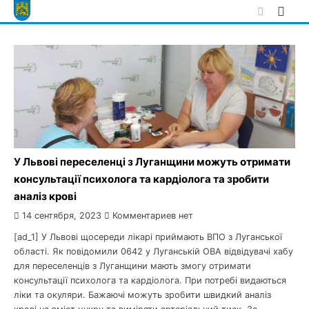
Skip
to
content
У Львові переселенці з Луганщини можуть отримати
консультації психолога та кардіолога та зробити
аналіз крові
14 сентября, 2023
Комментариев нет
[ad_1] У Львові щосереди лікарі приймають ВПО з Луганської
області. Як повідомили 0642 у Луганській ОВА відвідувачі хабу
для переселенців з Луганщини мають змогу отримати
консультації психолога та кардіолога. При потребі видаються
ліки та окуляри. Бажаючі можуть зробити швидкий аналіз