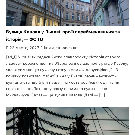
Вулиця Кавова у Львові: про її перейменування та
історія, — ФОТО
23 марта, 2023
Комментариев нет
[ad_1] У рамках редакційного спецпроєкту «Історія старого
Львова» кореспондентка 032.ua розповідає про вулицю Кавову,
яка отримала цю сучасну назву в рамках дерусифікації. З
початку повномасштабної війни у Львові перейменовують
вулиці міста, що були названі на честь російських діячів чи
пов’язані з рф. Так, нову назву отримала вулиця Ігоря
Михальчука. Зараз — це вулиця Кавова. Далі — […]