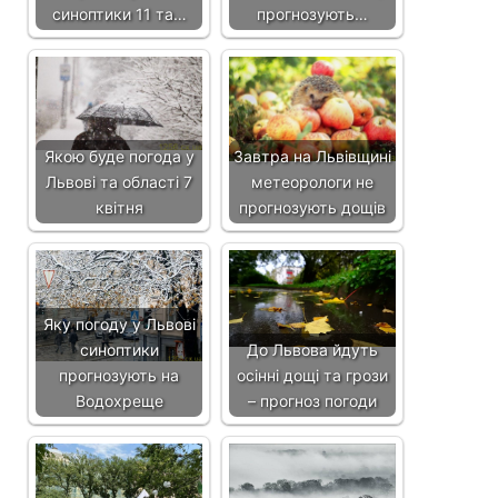
синоптики 11 та…
прогнозують…
Якою буде погода у
Завтра на Львівщині
Львові та області 7
метеорологи не
квітня
прогнозують дощів
Яку погоду у Львові
синоптики
До Львова йдуть
прогнозують на
осінні дощі та грози
Водохреще
– прогноз погоди