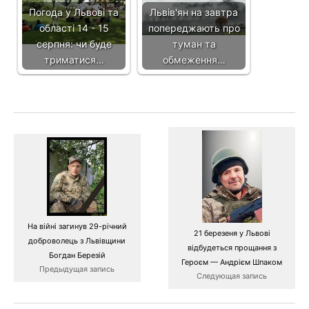
Погода у Львові та
Львів'ян на завтра
області 14 - 15
попереджають про
серпня: чи буде
туман та
триматися…
обмеження…
На війні загинув 29-річний
21 березеня у Львові
доброволець з Львівщини
відбудеться прощання з
Богдан Березій
Героєм — Андрієм Шпаком
Предыдущая запись
Следующая запись