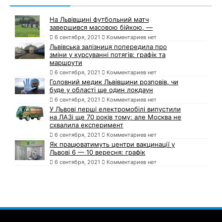
На Львівщині футбольний матч
завершився масовою бійкою, —
6 сентября, 2021
Комментариев нет
Львівська залізниця попередила про
зміни у курсуванні потягів: графік та
маршрути
6 сентября, 2021
Комментариев нет
Головний медик Львівщини розповів, чи
буде у області ще один локдаун
6 сентября, 2021
Комментариев нет
У Львові перші електромобілі випустили
на ЛАЗі ще 70 років тому: але Москва не
схвалила експеримент
6 сентября, 2021
Комментариев нет
Як працюватимуть центри вакцинації у
Львові 6 — 10 вересня: графік
6 сентября, 2021
Комментариев нет