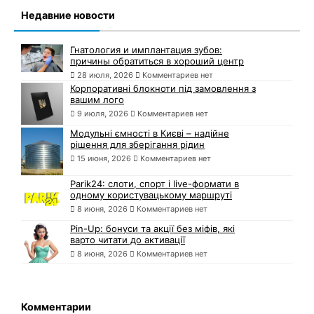
Недавние новости
Гнатология и имплантация зубов:
причины обратиться в хороший центр
28 июля, 2026
Комментариев нет
Корпоративні блокноти під замовлення з
вашим лого
9 июля, 2026
Комментариев нет
Модульні ємності в Києві – надійне
рішення для зберігання рідин
15 июня, 2026
Комментариев нет
Parik24: слоти, спорт і live-формати в
одному користувацькому маршруті
8 июня, 2026
Комментариев нет
Pin-Up: бонуси та акції без міфів, які
варто читати до активації
8 июня, 2026
Комментариев нет
Комментарии