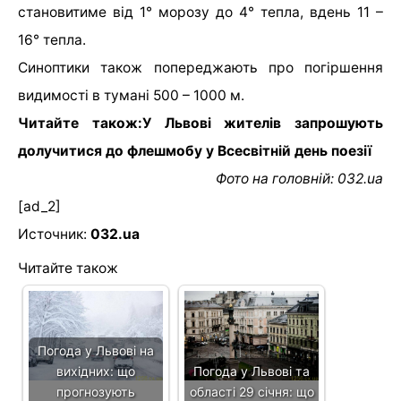
становитиме від 1° морозу до 4° тепла, вдень 11 –
16° тепла.
Синоптики також попереджають про погіршення
видимості в тумані 500 – 1000 м.
Читайте також:У Львові жителів запрошують
долучитися до флешмобу у Всесвітній день поезії
Фото на головній: 032.ua
[ad_2]
Источник:
032.ua
Читайте також
Погода у Львові на
вихідних: що
Погода у Львові та
прогнозують
області 29 січня: що