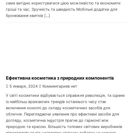
саме вигідно користуватися цією можливістю та економити
гроші та час. Зручність та швидкість Мобільні додатки для
бронювання квитків […]
Ефективна косметика з природних компонентів
5 января, 2024
Комментариев нет
У світі косметики відбувається справжня революція, та одним
із найбільш вражаючих трендів останнього часу стає
включення коноплі до складу косметичних засобів для
обличчя. Переглядаючи уявлення про ефективні засоби для
догляду, косметична індустрія прагне до гармонії між
природою та красою. Більшість топових світових виробників
відмовляються від шкідливих хімічних добавок на користь