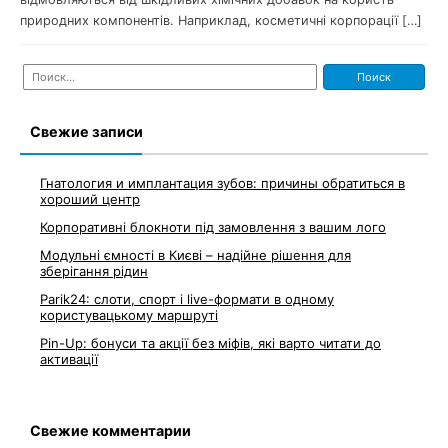
природних компонентів. Наприклад, косметичні корпорації […]
Найти:
Свежие записи
Гнатология и имплантация зубов: причины обратиться в
хороший центр
Корпоративні блокноти під замовлення з вашим лого
Модульні ємності в Києві – надійне рішення для
зберігання рідин
Parik24: слоти, спорт і live-формати в одному
користувацькому маршруті
Pin-Up: бонуси та акції без міфів, які варто читати до
активації
Свежие комментарии