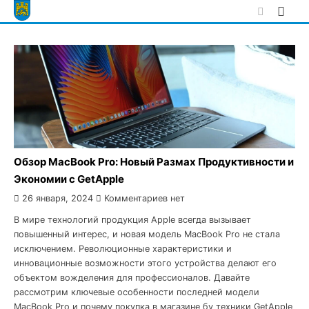
Skip
to
content
Обзор MacBook Pro: Новый Размах Продуктивности и
Экономии с GetApple
26 января, 2024
Комментариев нет
В мире технологий продукция Apple всегда вызывает
повышенный интерес, и новая модель MacBook Pro не стала
исключением. Революционные характеристики и
инновационные возможности этого устройства делают его
объектом вожделения для профессионалов. Давайте
рассмотрим ключевые особенности последней модели
MacBook Pro и почему покупка в магазине бу техники GetApple