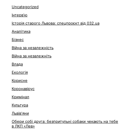
Uncategorized
Інтерв'ю
Історія старого Львова: спецпроєкт від 032.ua
Аналітика
Бізнес
Війна за незалежність
Війна за незалежніть
Влада
Екологія
Корисне
Коронавірус
Кримінал
Культура
Львівʼяни
Обери собі друга: безпритульні собаки чекають на тебе
в ЛКП «Лев»