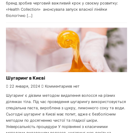
бренд зробив черговий важливий крок у своєму розвитку:
«Health Collection» анонсувала запуск власної лінійки
біологічно […]
Шугаринг в Києві
22 января, 2024
Комментариев нет
Шугаринг є дієвим методом видалення волосся на різних
ділянках тіла. Під час проведення шугарингу використовується
спеціальна паста, вироблена з цукру, лимонного соку та води.
Сьогодні шугаринг в Києві має попит, адже є безболісним
методом по досягненню чистої та гладкої шкіри.
Універсальність процедури У порівнянні з класичними
методами видаленням волосся, шугаринг має декілька