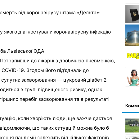
, у якого діагностували коронавірусну інфекцію
ба Львівської ОДА.
. Потрапивши до лікарні з двобічною пневмонією,
 COVID-19. Згодом його під’єднали до
о супутнє захворювання — цукровий діабет 2
ходиться в групі підвищеного ризику, однак
гіршило перебіг захворювання та в результаті
Комм
туацію, коли хворіють люди, ще важче дається
відомлюючи, що таких ситуацій можна було б
ння пандемії залежить від кількох факторів.