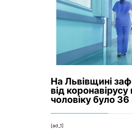
На Львівщині за
від коронавірусу
чоловіку було 36 
[ad_1]