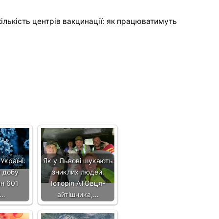
кількість центрів вакцинації: як працюватимуть
Україні:
Як у Львові шукають
у добу
зниклих людей.
н 601
Історія АТОвця-
й…
айтішника,…