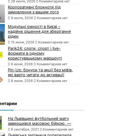
28 июля, 2026
Комментариев нет
Корпоративні блокноти під
замовлення з вашим лого
9 июля, 2026
Комментариев нет
Модульні ємності в Києві –
надійне рішення для зберігання
рідин
15 июня, 2026
Комментариев нет
Parik24: слоти, спорт і live-
формати в одному
користувацькому маршруті
8 июня, 2026
Комментариев нет
Pin-Up: бонуси та акції без міфів,
які варто читати до активації
8 июня, 2026
Комментариев нет
ентарии
На Львівщині футбольний матч
завершився масовою бійкою, —
6 сентября, 2021
Комментариев нет
Львівська залізниця попередила