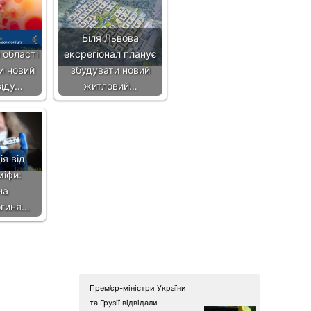
Біля Львова
 області
ексрегіонал планує
и новий
збудувати новий
віду…
житловий…
я від
міфи:
на
огиня…
Прем’єр-міністри України
та Грузії відвідали