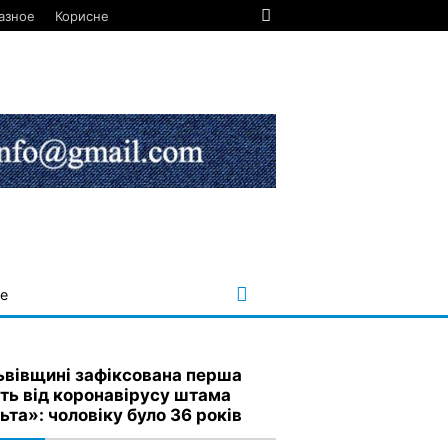
азное
Корисне
е
ьвівщині зафіксована перша
ть від коронавірусу штама
ьта»: чоловіку було 36 років