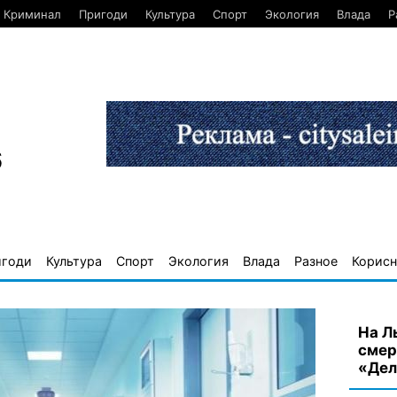
Криминал
Пригоди
Культура
Спорт
Экология
Влада
Р
6
игоди
Культура
Спорт
Экология
Влада
Разное
Корисн
На Л
смер
«Дел