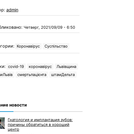
ор:
admin
бликовано:
Четверг, 2021/09/09 - 6:50
гории:
Коронавірус
Суспільство
ки:
covid-19
коронавірус
Львівщина
иЛьвів
смертьпацієнта
штамДельта
ние новости
Гнатология и имплантация зубов:
причины обратиться в хороший
центр