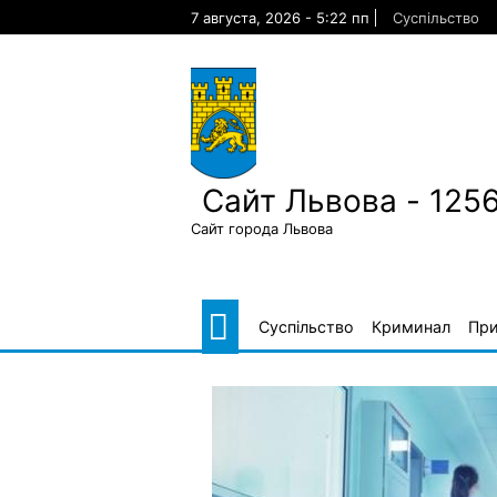
Skip
7 августа, 2026 - 5:22 пп
Суспільство
to
content
Сайт Львова - 125
Сайт города Львова
Суспільство
Криминал
Пр