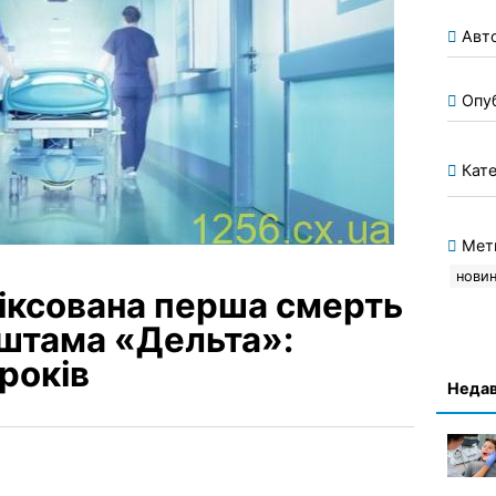
Авт
Опу
Кате
Мет
новин
фіксована перша смерть
 штама «Дельта»:
років
Недав