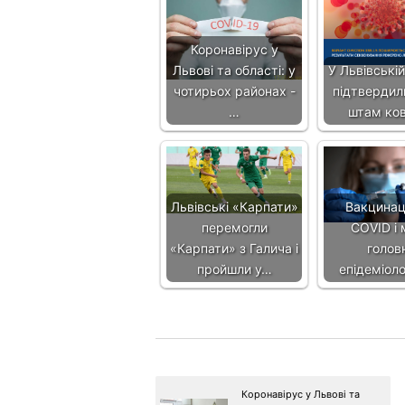
Коронавірус у
Львові та області: у
У Львівській
чотирьох районах -
підтвердил
…
штам ко
Львівські «Карпати»
Вакцинаці
перемогли
COVID і 
«Карпати» з Галича і
голов
пройшли у…
епідеміол
Коронавірус у Львові та