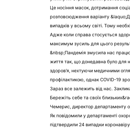
Це носіння масок, дотримання соціа
розповсюдження варіанту &laquo;Д
випадків у всьому світі. Тому необ
Адже коли справа стосується здоро
максимум зусиль для цього результ
&nbsp;Пандемія змусила нас працю
життя так, що донедавна було для 
здоров’я, нехтуючи медичними огл
профілактикою, однак COVID-19 зроб
Зараз все залежить від нас. Закли
Бережіть себе та своїх близьких&r
Чемерис, директор департаменту о
Як повідомили у департаменті охоро
підтвердили 24 випадки коронавірус