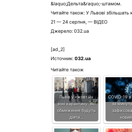
&laquo;Дельта&raquo;-штамом.
Читайте також: У Львові збільшать 
21 — 24 серпня, — ВІДЕО
Джерело: 032.ua
[ad_2]
Источник:
032.ua
Читайте також
Львів у «жовтій»
COVID-19 в 
зоні карантину: які
за минул
обмеження будуть
зафіксова
діяти…
нови