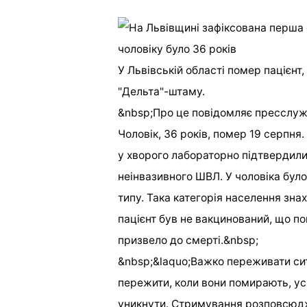
У Львівській області помер пацієнт
"Дельта"-штаму.
&nbsp;Про це повідомляє пресслуж
Чоловік, 36 років, помер 19 серпня
у хворого лабораторно підтвердили
неінвазивного ШВЛ. У чоловіка бул
типу. Така категорія населення зна
пацієнт був не вакцинований, що по
призвело до смерті.&nbsp;
&nbsp;&laquo;Важко переживати си
пережити, коли вони помирають, ус
уникнути. Стримування розповсюдже