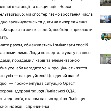
льної дистанції та вакцинація. Через
ельта&raquo; ми спостерігаємо зростання числа
хідно вакцинуватись та діяти на випередження.
в&rsquo;я та життя людей, необхідно прикласти
ату.
вати разом, обмежуватись і змінювати спосіб
нас немислимо. Люди не звертали увагу на своє
ядами, порадами лікарів та елементарною
ив усе, аби нагадати усім про цінність життя.
каю усіх — вакцинуйтесь! Це єдиний шанс!
aquo;, — прокоментував ситуацію Орест
хорони здоров&rsquo;я Львівської ОДА.
ни здоров’я, станом на сьогодні на Львівщині
ної інфекції, спричиненої