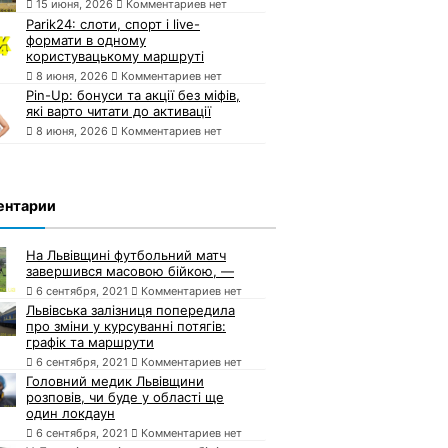
15 июня, 2026
Комментариев нет
Parik24: слоти, спорт і live-
формати в одному
користувацькому маршруті
8 июня, 2026
Комментариев нет
Pin-Up: бонуси та акції без міфів,
які варто читати до активації
8 июня, 2026
Комментариев нет
ентарии
На Львівщині футбольний матч
завершився масовою бійкою, —
6 сентября, 2021
Комментариев нет
Львівська залізниця попередила
про зміни у курсуванні потягів:
графік та маршрути
6 сентября, 2021
Комментариев нет
Головний медик Львівщини
розповів, чи буде у області ще
один локдаун
6 сентября, 2021
Комментариев нет