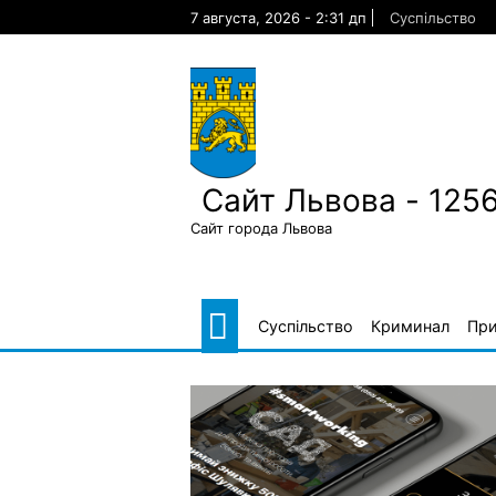
Skip
7 августа, 2026 - 2:31 дп
Суспільство
to
content
Сайт Львова - 125
Сайт города Львова
Суспільство
Криминал
Пр