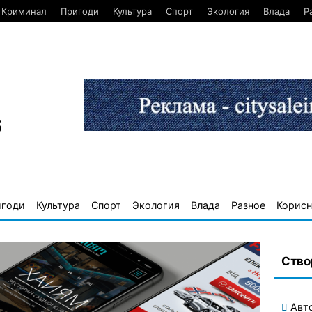
Криминал
Пригоди
Культура
Спорт
Экология
Влада
Р
6
игоди
Культура
Спорт
Экология
Влада
Разное
Корисн
Ство
Авт