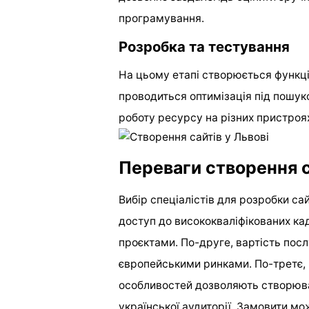
програмування.
Розробка та тестування
На цьому етапі створюється функціо
проводиться оптимізація під пошук
роботу ресурсу на різних пристроях
Переваги створення с
Вибір спеціалістів для розробки сай
доступ до висококваліфікованих ка
проєктами. По-друге, вартість пос
європейськими ринками. По-третє, 
особливостей дозволяють створюва
української аудиторії. Замовити м