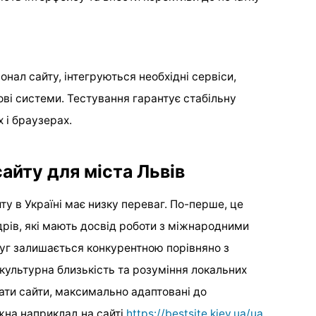
нал сайту, інтегруються необхідні сервіси,
ові системи. Тестування гарантує стабільну
 і браузерах.
айту для міста Львів
ту в Україні має низку переваг. По-перше, це
дрів, які мають досвід роботи з міжнародними
луг залишається конкурентною порівняно з
культурна близькість та розуміння локальних
ти сайти, максимально адаптовані до
ожна наприклад на сайті
https://bestsite.kiev.ua/ua