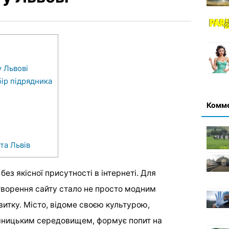
 Львові
ір підрядника
Комм
та Львів
ез якісної присутності в інтернеті. Для
творення сайту стало не просто модним
итку. Місто, відоме своєю культурою,
мницьким середовищем, формує попит на