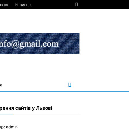
азное
Корисне
е
рення сайтів у Львові
ор:
admin