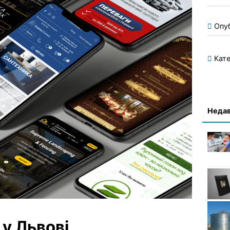
Опу
Кате
Недав
 у Львові