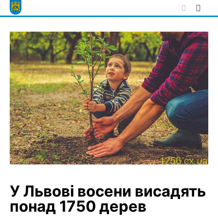
Skip
to
content
У Львові восени висадять
понад 1750 дерев