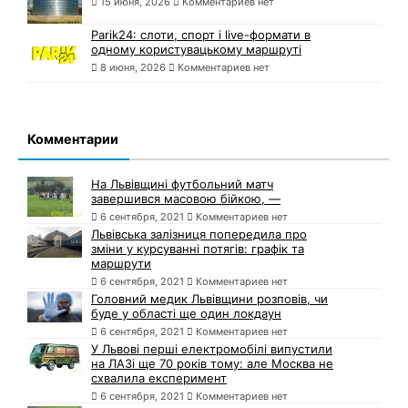
15 июня, 2026
Комментариев нет
Parik24: слоти, спорт і live-формати в
одному користувацькому маршруті
8 июня, 2026
Комментариев нет
Комментарии
На Львівщині футбольний матч
завершився масовою бійкою, —
6 сентября, 2021
Комментариев нет
Львівська залізниця попередила про
зміни у курсуванні потягів: графік та
маршрути
6 сентября, 2021
Комментариев нет
Головний медик Львівщини розповів, чи
буде у області ще один локдаун
6 сентября, 2021
Комментариев нет
У Львові перші електромобілі випустили
на ЛАЗі ще 70 років тому: але Москва не
схвалила експеримент
6 сентября, 2021
Комментариев нет