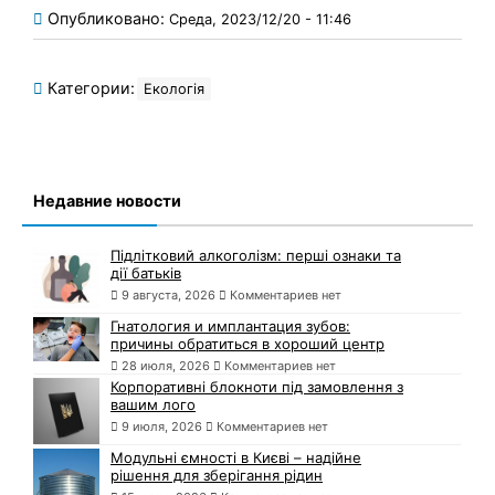
Опубликовано:
Среда, 2023/12/20 - 11:46
Категории:
Екологія
Недавние новости
Підлітковий алкоголізм: перші ознаки та
дії батьків
9 августа, 2026
Комментариев нет
Гнатология и имплантация зубов:
причины обратиться в хороший центр
28 июля, 2026
Комментариев нет
Корпоративні блокноти під замовлення з
вашим лого
9 июля, 2026
Комментариев нет
Модульні ємності в Києві – надійне
рішення для зберігання рідин