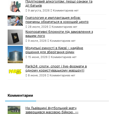
Підлітковий алкоголізм: перші ознаки та
дії батьків
9 августа, 2026
Комментариев нет
Гнатология и имплантация зубов:
причины обратиться в хороший центр
28 июля, 2026
Комментариев нет
Корпоративні блокноти під замовлення з
вашим лого
9 июля, 2026
Комментариев нет
Модульні ємності в Києві – надійне
рішення для зберігання рідин
15 июня, 2026
Комментариев нет
Parik24: слоти, спорт і live-формати в
одному користувацькому маршруті
8 июня, 2026
Комментариев нет
Комментарии
На Львівщині футбольний матч
завершився масовою бійкою, —