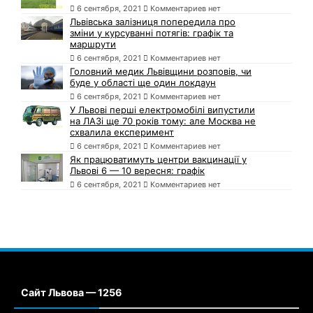
6 сентября, 2021
Комментариев нет
Львівська залізниця попередила про
зміни у курсуванні потягів: графік та
маршрути
6 сентября, 2021
Комментариев нет
Головний медик Львівщини розповів, чи
буде у області ще один локдаун
6 сентября, 2021
Комментариев нет
У Львові перші електромобілі випустили
на ЛАЗі ще 70 років тому: але Москва не
схвалила експеримент
6 сентября, 2021
Комментариев нет
Як працюватимуть центри вакцинації у
Львові 6 — 10 вересня: графік
6 сентября, 2021
Комментариев нет
Сайт Львова — 1256