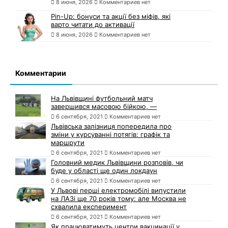
8 июня, 2026
Комментариев нет
Pin-Up: бонуси та акції без міфів, які
варто читати до активації
8 июня, 2026
Комментариев нет
Комментарии
На Львівщині футбольний матч
завершився масовою бійкою, —
6 сентября, 2021
Комментариев нет
Львівська залізниця попередила про
зміни у курсуванні потягів: графік та
маршрути
6 сентября, 2021
Комментариев нет
Головний медик Львівщини розповів, чи
буде у області ще один локдаун
6 сентября, 2021
Комментариев нет
У Львові перші електромобілі випустили
на ЛАЗі ще 70 років тому: але Москва не
схвалила експеримент
6 сентября, 2021
Комментариев нет
Як працюватимуть центри вакцинації у