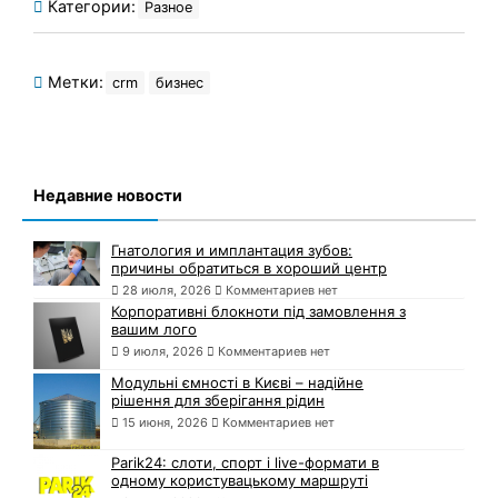
Категории:
Разное
Метки:
crm
бизнес
Недавние новости
Гнатология и имплантация зубов:
причины обратиться в хороший центр
28 июля, 2026
Комментариев нет
Корпоративні блокноти під замовлення з
вашим лого
9 июля, 2026
Комментариев нет
Модульні ємності в Києві – надійне
рішення для зберігання рідин
15 июня, 2026
Комментариев нет
Parik24: слоти, спорт і live-формати в
одному користувацькому маршруті