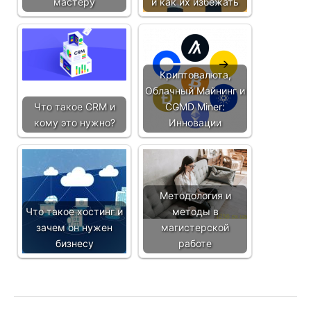
мастеру
и как их избежать
Криптовалюта,
Облачный Майнинг и
Что такое CRM и
CGMD Miner:
кому это нужно?
Инновации
Методология и
Что такое хостинг и
методы в
зачем он нужен
магистерской
бизнесу
работе