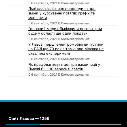
6 сентября, 2021
Комментариев нет
Львівська залізниця попередила про
зміни у курсуванні потягів: графік та
маршрути
6 сентября, 2021
Комментариев нет
Головний медик Львівщини розповів, чи
буде у області ще один локдаун
6 сентября, 2021
Комментариев нет
У Львові перші електромобілі випустили
на ЛАЗі ще 70 років тому: але Москва не
схвалила експеримент
6 сентября, 2021
Комментариев нет
Як працюватимуть центри вакцинації у
Львові 6 — 10 вересня: графік
6 сентября, 2021
Комментариев нет
Сайт Львова — 1256