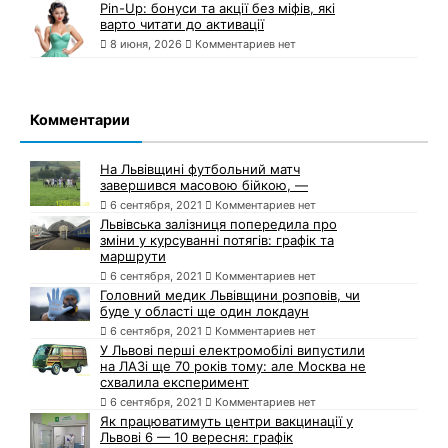
Pin-Up: бонуси та акції без міфів, які
варто читати до активації
8 июня, 2026
Комментариев нет
Комментарии
На Львівщині футбольний матч
завершився масовою бійкою, —
6 сентября, 2021
Комментариев нет
Львівська залізниця попередила про
зміни у курсуванні потягів: графік та
маршрути
6 сентября, 2021
Комментариев нет
Головний медик Львівщини розповів, чи
буде у області ще один локдаун
6 сентября, 2021
Комментариев нет
У Львові перші електромобілі випустили
на ЛАЗі ще 70 років тому: але Москва не
схвалила експеримент
6 сентября, 2021
Комментариев нет
Як працюватимуть центри вакцинації у
Львові 6 — 10 вересня: графік