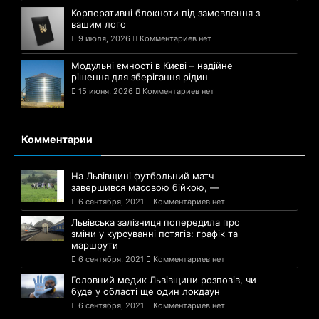
Корпоративні блокноти під замовлення з
вашим лого
9 июля, 2026
Комментариев нет
Модульні ємності в Києві – надійне
рішення для зберігання рідин
15 июня, 2026
Комментариев нет
Комментарии
На Львівщині футбольний матч
завершився масовою бійкою, —
6 сентября, 2021
Комментариев нет
Львівська залізниця попередила про
зміни у курсуванні потягів: графік та
маршрути
6 сентября, 2021
Комментариев нет
Головний медик Львівщини розповів, чи
буде у області ще один локдаун
6 сентября, 2021
Комментариев нет