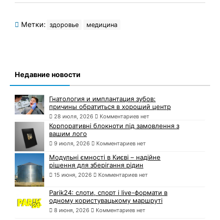
Метки:
здоровье
медицина
Недавние новости
Гнатология и имплантация зубов:
причины обратиться в хороший центр
28 июля, 2026
Комментариев нет
Корпоративні блокноти під замовлення з
вашим лого
9 июля, 2026
Комментариев нет
Модульні ємності в Києві – надійне
рішення для зберігання рідин
15 июня, 2026
Комментариев нет
Parik24: слоти, спорт і live-формати в
одному користувацькому маршруті
8 июня, 2026
Комментариев нет