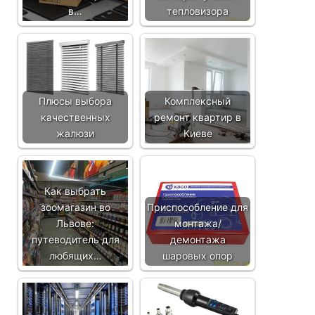
в…
тепловизора
Плюсы выбора
Комплексный
качественных
ремонт квартир в
жалюзи
Киеве
Как выбрать
зоомагазин во
Приспособление для
Львове:
монтажа/
путеводитель для
демонтажа
любящих…
шаровых опор