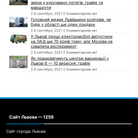
зміни у курсуванні потягів: графік та
маршрути
6 сентября, 2021
Комментариев нет
Головний медик Львівщини розповів, чи
буде у області ще один локдаун
6 сентября, 2021
Комментариев нет
У Львові перші електромобілі випустили
на ЛАЗі ще 70 років тому: але Москва не
схвалила експеримент
6 сентября, 2021
Комментариев нет
Як працюватимуть центри вакцинації у
Львові 6 — 10 вересня: графік
6 сентября, 2021
Комментариев нет
Сайт Львова — 1256
Сайт города Львова