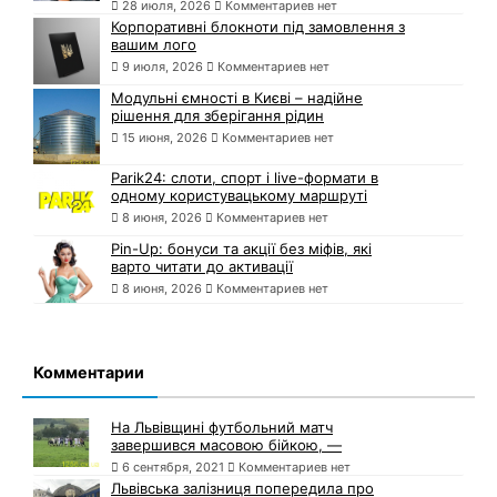
28 июля, 2026
Комментариев нет
Корпоративні блокноти під замовлення з
вашим лого
9 июля, 2026
Комментариев нет
Модульні ємності в Києві – надійне
рішення для зберігання рідин
15 июня, 2026
Комментариев нет
Parik24: слоти, спорт і live-формати в
одному користувацькому маршруті
8 июня, 2026
Комментариев нет
Pin-Up: бонуси та акції без міфів, які
варто читати до активації
8 июня, 2026
Комментариев нет
Комментарии
На Львівщині футбольний матч
завершився масовою бійкою, —
6 сентября, 2021
Комментариев нет
Львівська залізниця попередила про