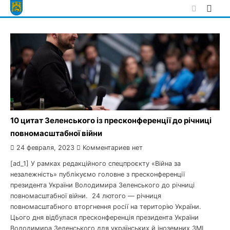
Skip
to
content
10 цитат Зеленського із пресконференції до річниці
повномасштабної війни
24 февраля, 2023
Комментариев нет
[ad_1] У рамках редакційного спецпроєкту «Війна за
незалежність» публікуємо головне з пресконференції
президента України Володимира Зеленського до річниці
повномасштабної війни. 24 лютого — річниця
повномасштабного вторгнення росії на територію України.
Цього дня відбулася пресконференція президента України
Володимира Зеленського для українських й іноземних ЗМІ