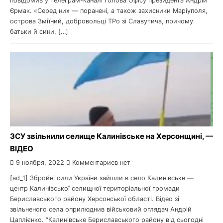
повідомив у телеграм-каналі голова Офісу президента Андрій
Єрмак. «Серед них — поранені, а також захисники Маріуполя,
острова Зміїний, добровольці ТРо зі Славутича, причому
батьки й сини, […]
ЗСУ звільнили селище Калинівське на Херсонщині, —
ВІДЕО
9 ноября, 2022
Комментариев нет
[ad_1] Збройні сили України зайшли в село Калинівське —
центр Калинівської селищної територіальної громади
Бериславського району Херсонської області. Відео зі
звільненого села оприлюднив військовий оглядач Андрій
Цаплієнко. “Калинівське Бериславського району від сьогодні