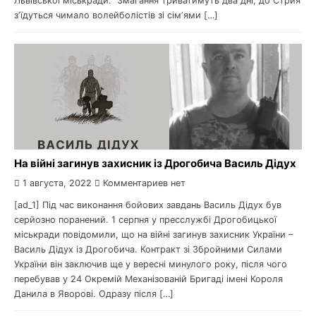
Львівської міськради. Змагання триватимуть два дні, до Стрия
зʼїдуться чимало волейболістів зі сімʼями […]
На війні загинув захисник із Дрогобича Василь Дідух
1 августа, 2022
Комментариев нет
[ad_1] Під час виконання бойових завдань Василь Дідух був
серйозно поранений. 1 серпня у пресслужбі Дрогобицької
міськради повідомили, що на війні загинув захисник України –
Василь Дідух із Дрогобича. Контракт зі Збройними Силами
України він заключив ще у вересні минулого року, після чого
перебував у 24 Окремій Механізованій Бригаді імені Короля
Данила в Яворові. Одразу після […]