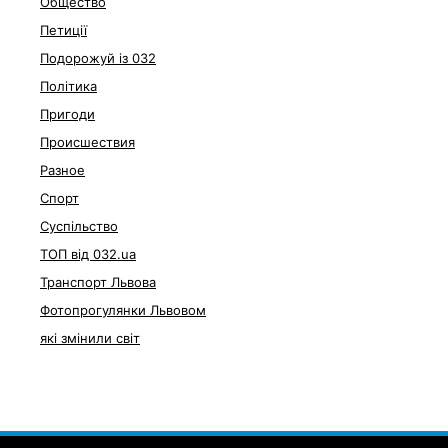
Общество
Петиції
Подорожуй із 032
Політика
Пригоди
Происшествия
Разное
Спорт
Суспільство
ТОП від 032.ua
Транспорт Львова
Фотопрогулянки Львовом
які змінили світ