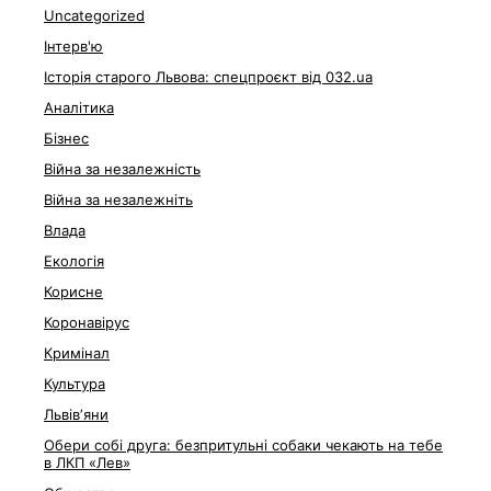
Uncategorized
Інтерв'ю
Історія старого Львова: спецпроєкт від 032.ua
Аналітика
Бізнес
Війна за незалежність
Війна за незалежніть
Влада
Екологія
Корисне
Коронавірус
Кримінал
Культура
Львівʼяни
Обери собі друга: безпритульні собаки чекають на тебе
в ЛКП «Лев»