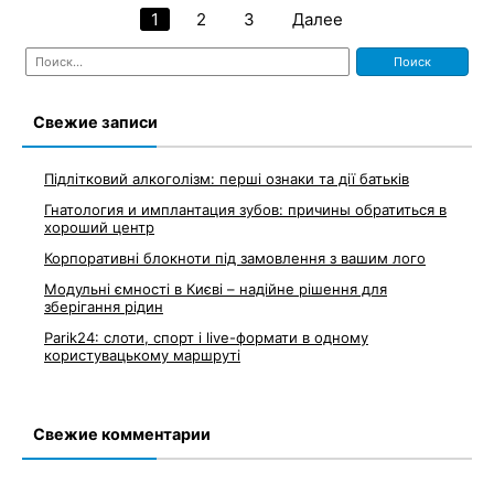
1
2
3
Далее
Навигация
Найти:
по
записям
Свежие записи
Підлітковий алкоголізм: перші ознаки та дії батьків
Гнатология и имплантация зубов: причины обратиться в
хороший центр
Корпоративні блокноти під замовлення з вашим лого
Модульні ємності в Києві – надійне рішення для
зберігання рідин
Parik24: слоти, спорт і live-формати в одному
користувацькому маршруті
Свежие комментарии