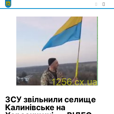
Skip
to
content
ЗСУ звільнили селище
Калинівське на