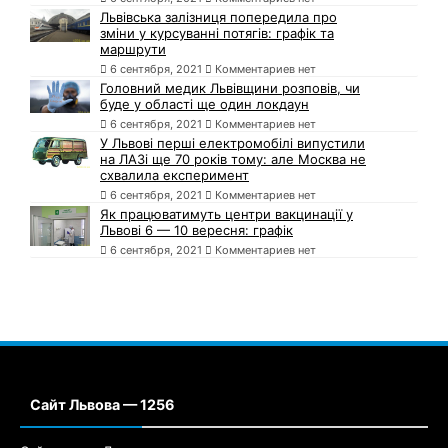
Львівська залізниця попередила про
зміни у курсуванні потягів: графік та
маршрути
6 сентября, 2021
Комментариев нет
Головний медик Львівщини розповів, чи
буде у області ще один локдаун
6 сентября, 2021
Комментариев нет
У Львові перші електромобілі випустили
на ЛАЗі ще 70 років тому: але Москва не
схвалила експеримент
6 сентября, 2021
Комментариев нет
Як працюватимуть центри вакцинації у
Львові 6 — 10 вересня: графік
6 сентября, 2021
Комментариев нет
Сайт Львова — 1256