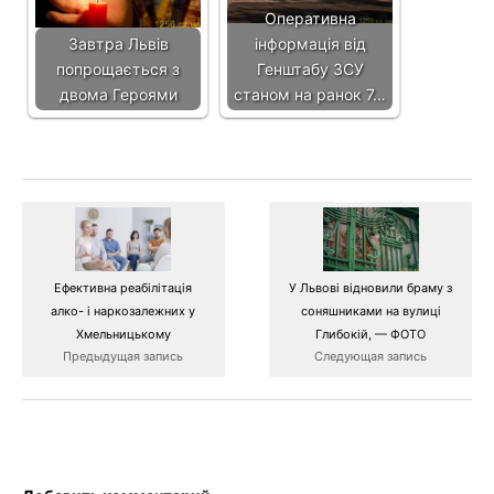
Оперативна
Завтра Львів
інформація від
попрощається з
Генштабу ЗСУ
двома Героями
станом на ранок 7…
Ефективна реабілітація
У Львові відновили браму з
алко- і наркозалежних у
соняшниками на вулиці
Хмельницькому
Глибокій, — ФОТО
Предыдущая запись
Следующая запись