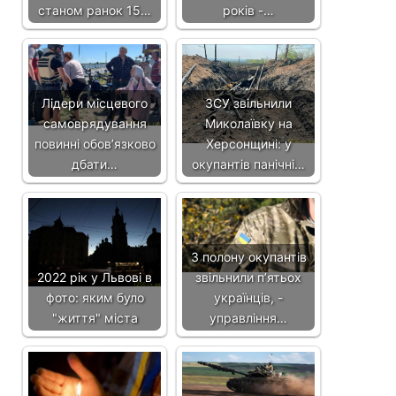
станом ранок 15…
років -…
Лідери місцевого
ЗСУ звільнили
самоврядування
Миколаївку на
повинні обов’язково
Херсонщині: у
дбати…
окупантів панічні…
З полону окупантів
2022 рік у Львові в
звільнили п’ятьох
фото: яким було
українців, -
"життя" міста
управління…