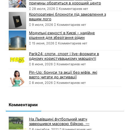
причины обратиться в хороший центр
28 июля, 2026
Комментариев нет
Корпоративні блокноти під замовлення з
вашим лого
9 июля, 2026
Комментариев нет
Модульні ємності в Києві – надійне
рішення для зберігання рідин
15 июня, 2026
Комментариев нет
Parik24: слоти, спорт і live-формати в
одному користувацькому маршруті
8 июня, 2026
Комментариев нет
Pin-Up: бонуси та акції без міфів, які
варто читати до активації
8 июня, 2026
Комментариев нет
Комментарии
На Львівщині футбольний матч
завершився масовою бійкою, —
6 сентября, 2021
Комментариев нет