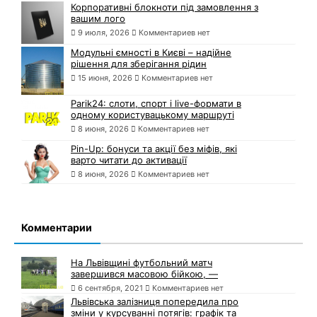
Корпоративні блокноти під замовлення з
вашим лого
9 июля, 2026
Комментариев нет
Модульні ємності в Києві – надійне
рішення для зберігання рідин
15 июня, 2026
Комментариев нет
Parik24: слоти, спорт і live-формати в
одному користувацькому маршруті
8 июня, 2026
Комментариев нет
Pin-Up: бонуси та акції без міфів, які
варто читати до активації
8 июня, 2026
Комментариев нет
Комментарии
На Львівщині футбольний матч
завершився масовою бійкою, —
6 сентября, 2021
Комментариев нет
Львівська залізниця попередила про
зміни у курсуванні потягів: графік та