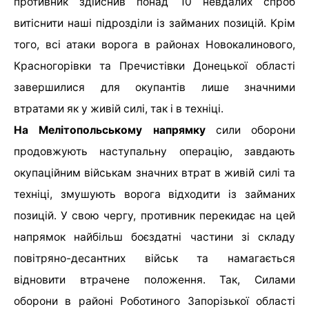
противник здійснив понад 10 невдалих спроб
витіснити наші підрозділи із займаних позицій. Крім
того, всі атаки ворога в районах Новокалинового,
Красногорівки та Пречистівки Донецької області
завершилися для окупантів лише значними
втратами як у живій силі, так і в техніці.
На Мелітопольському напрямку
сили оборони
продовжують наступальну операцію, завдають
окупаційним військам значних втрат в живій силі та
техніці, змушують ворога відходити із займаних
позицій. У свою чергу, противник перекидає на цей
напрямок найбільш боєздатні частини зі складу
повітряно-десантних військ та намагається
відновити втрачене положення. Так, Силами
оборони в районі Роботиного Запорізької області