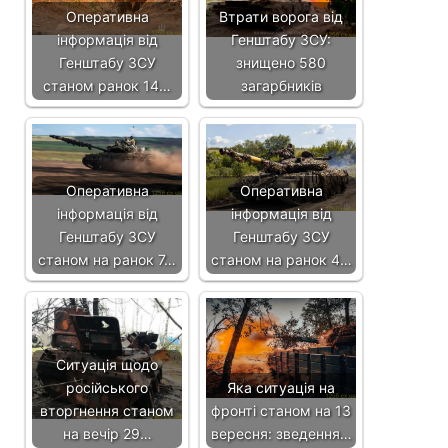
Оперативна
Втрати ворога від
інформація від
Генштабу ЗСУ:
Генштабу ЗСУ
знищено 580
станом ранок 14…
загарбників
Оперативна
Оперативна
інформація від
інформація від
Генштабу ЗСУ
Генштабу ЗСУ
станом на ранок 7…
станом на ранок 4…
Ситуація щодо
російського
Яка ситуація на
вторгнення станом
фронті станом на 13
на вечір 29…
вересня: зведення…