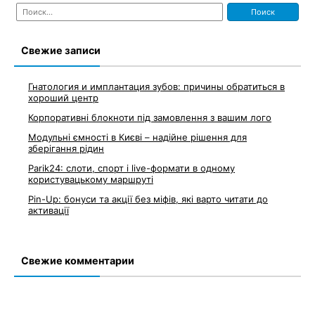
Найти:
Свежие записи
Гнатология и имплантация зубов: причины обратиться в
хороший центр
Корпоративні блокноти під замовлення з вашим лого
Модульні ємності в Києві – надійне рішення для
зберігання рідин
Parik24: слоти, спорт і live-формати в одному
користувацькому маршруті
Pin-Up: бонуси та акції без міфів, які варто читати до
активації
Свежие комментарии