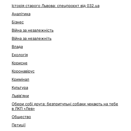
Історія старого Львова: спецпроєкт від 032.ua
Аналітика
Бізнес
Війна за незалежність
Війна за незалежніть
Влада
Екологія
Корисне
Коронавірус
Кримінал
Культура
Львівʼяни
Обери собі друга: безпритульні собаки чекають на тебе
в ЛКП «Лев»
Общество
Петиції