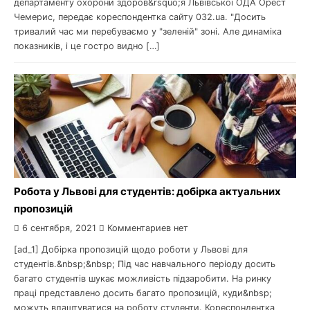
департаменту охорони здоров&rsquo;я Львівської ОДА Орест
Чемерис, передає кореспондентка сайту 032.ua. "Досить
тривалий час ми перебуваємо у "зеленій" зоні. Але динаміка
показників, і це гостро видно […]
Робота у Львові для студентів: добірка актуальних
пропозицій
6 сентября, 2021
Комментариев нет
[ad_1] Добірка пропозицій щодо роботи у Львові для
студентів.&nbsp;&nbsp; Під час навчального періоду досить
багато студентів шукає можливість підзаробити. На ринку
праці представлено досить багато пропозицій, куди&nbsp;
можуть влаштуватися на роботу студенти. Кореспондентка