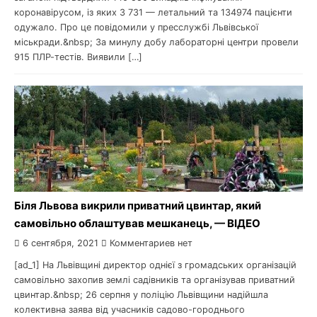
коронавірусом, із яких 3 731 — летальний та 134974 пацієнти
одужало. Про це повідомили у пресслужбі Львівської
міськради.&nbsp; За минулу добу лабораторні центри провели
915 ПЛР-тестів. Виявили […]
Біля Львова викрили приватний цвинтар, який
самовільно облаштував мешканець, — ВІДЕО
6 сентября, 2021
Комментариев нет
[ad_1] На Львівщині директор однієї з громадських організацій
самовільно захопив землі садівників та організував приватний
цвинтар.&nbsp; 26 серпня у поліцію Львівщини надійшла
колективна заява від учасників садово-городнього