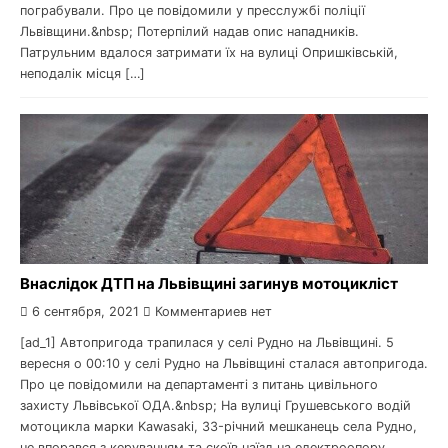
пограбували. Про це повідомили у пресслужбі поліції
Львівщини.&nbsp; Потерпілий надав опис нападників.
Патрульним вдалося затримати їх на вулиці Опришківській,
неподалік місця […]
Внаслідок ДТП на Львівщині загинув мотоцикліст
6 сентября, 2021
Комментариев нет
[ad_1] Автопригода трапилася у селі Рудно на Львівщині. 5
вересня о 00:10 у селі Рудно на Львівщині сталася автопригода.
Про це повідомили на департаменті з питань цивільного
захисту Львівської ОДА.&nbsp; На вулиці Грушевського водій
мотоцикла марки Kawasaki, 33-річний мешканець села Рудно,
не впорався з керуванням та скоїв наїзд на електроопору.