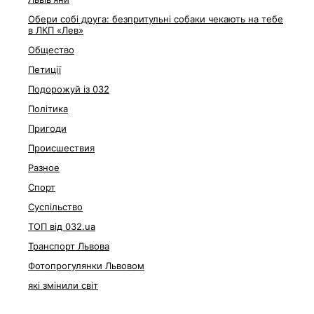
Обери собі друга: безпритульні собаки чекають на тебе
в ЛКП «Лев»
Общество
Петиції
Подорожуй із 032
Політика
Пригоди
Происшествия
Разное
Спорт
Суспільство
ТОП від 032.ua
Транспорт Львова
Фотопрогулянки Львовом
які змінили світ