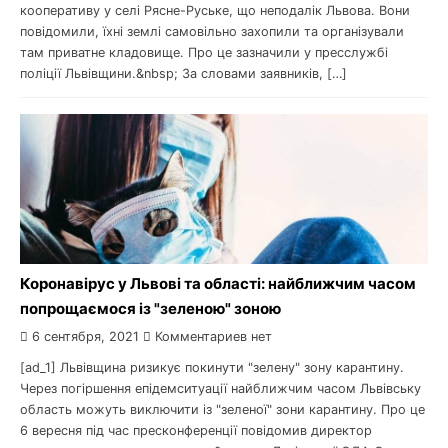
кооперативу у селі Рясне-Руське, що неподалік Львова. Вони
повідомили, їхні землі самовільно захопили та організували
там приватне кладовище. Про це зазначили у пресслужбі
поліції Львівщини.&nbsp; За словами заявників, […]
Коронавірус у Львові та області: найближчим часом
попрощаємося із "зеленою" зоною
6 сентября, 2021
Комментариев нет
[ad_1] Львівщина ризикує покинути "зелену" зону карантину.
Через погіршення епідемситуації найближчим часом Львівську
область можуть виключити із "зеленої" зони карантину. Про це
6 вересня під час пресконференції повідомив директор