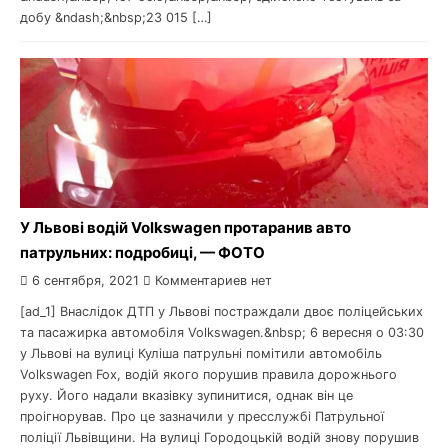
добу &ndash;&nbsp;23 015 […]
У Львові водій Volkswagen протаранив авто
патрульних: подробиці, — ФОТО
6 сентября, 2021
Комментариев нет
[ad_1] Внаслідок ДТП у Львові постраждали двоє поліцейських
та пасажирка автомобіля Volkswagen.&nbsp; 6 вересня о 03:30
у Львові на вулиці Куліша патрульні помітили автомобіль
Volkswagen Fox, водій якого порушив правила дорожнього
руху. Його надали вказівку зупинитися, однак він це
проігнорував. Про це зазначили у пресслужбі Патрульної
поліції Львівщини. На вулиці Городоцькій водій знову порушив