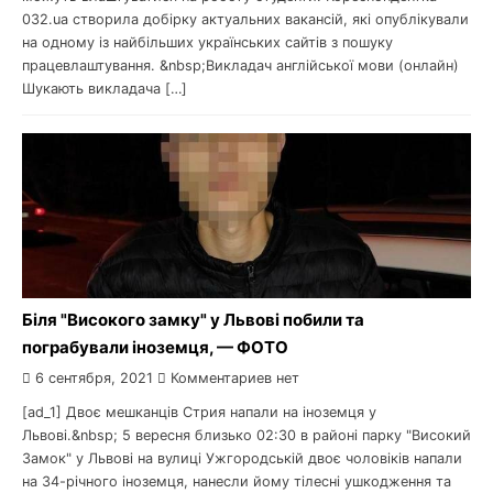
032.ua створила добірку актуальних вакансій, які опублікували
на одному із найбільших українських сайтів з пошуку
працевлаштування. &nbsp;Викладач англійської мови (онлайн)
Шукають викладача […]
Біля "Високого замку" у Львові побили та
пограбували іноземця, — ФОТО
6 сентября, 2021
Комментариев нет
[ad_1] Двоє мешканців Стрия напали на іноземця у
Львові.&nbsp; 5 вересня близько 02:30 в районі парку "Високий
Замок" у Львові на вулиці Ужгородській двоє чоловіків напали
на 34-річного іноземця, нанесли йому тілесні ушкодження та