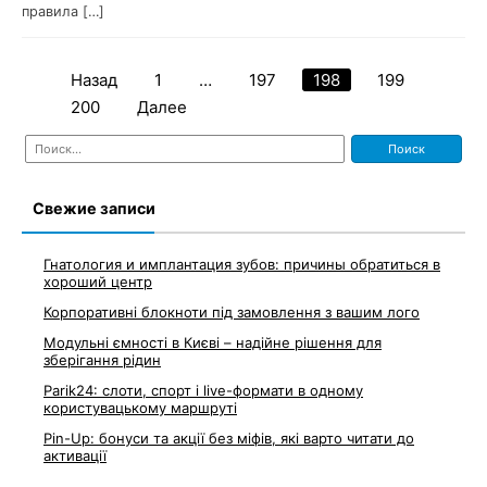
правила […]
Назад
1
…
197
198
199
Навигация
200
Далее
по
Найти:
записям
Свежие записи
Гнатология и имплантация зубов: причины обратиться в
хороший центр
Корпоративні блокноти під замовлення з вашим лого
Модульні ємності в Києві – надійне рішення для
зберігання рідин
Parik24: слоти, спорт і live-формати в одному
користувацькому маршруті
Pin-Up: бонуси та акції без міфів, які варто читати до
активації