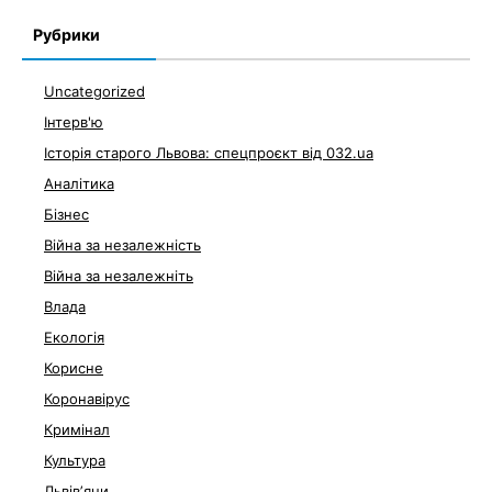
Рубрики
Uncategorized
Інтерв'ю
Історія старого Львова: спецпроєкт від 032.ua
Аналітика
Бізнес
Війна за незалежність
Війна за незалежніть
Влада
Екологія
Корисне
Коронавірус
Кримінал
Культура
Львівʼяни