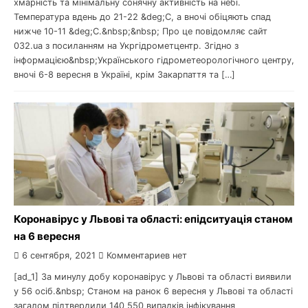
хмарність та мінімальну сонячну активність на небі.
Температура вдень до 21-22 &deg;С, а вночі обіцяють спад
нижче 10-11 &deg;С.&nbsp;&nbsp; Про це повідомляє сайт
032.ua з посиланням на Укргідрометцентр. Згідно з
інформацією&nbsp;Українського гідрометеорологічного центру,
вночі 6-8 вересня в Україні, крім Закарпаття та […]
Коронавірус у Львові та області: епідситуація станом
на 6 вересня
6 сентября, 2021
Комментариев нет
[ad_1] За минулу добу коронавірус у Львові та області виявили
у 56 осіб.&nbsp; Станом на ранок 6 вересня у Львові та області
загалом підтвердили 140 550 випадків інфікування