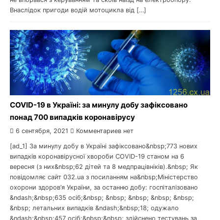
Внаслідок пригоди водій мотоцикла від […]
COVID-19 в Україні: за минулу добу зафіксовано
понад 700 випадків коронавірусу
6 сентября, 2021
Комментариев нет
[ad_1] За минулу добу в Україні зафіксовано&nbsp;773 нових
випадків коронавірусної хвороби COVID-19 станом на 6
вересня (з них&nbsp;62 дітей та 8 медпрацівніків).&nbsp; Як
повідомляє сайт 032.ua з посиланням на&nbsp;Міністерство
охорони здоров’я України, за останню добу: госпіталізовано
&ndash;&nbsp;635 осіб;&nbsp; &nbsp; &nbsp; &nbsp; &nbsp;
&nbsp; летальних випадків &ndash;&nbsp;18; одужало
&ndash;&nbsp;457 осіб;&nbsp;&nbsp; здійснено тестувань за