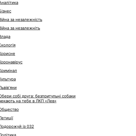
Аналітика
Бізнес
Війна за незалежність
Війна за незалежніть
Влада
Екологія
Корисне
Коронавірус
Кримінал
Культура
Львівʼяни
Обери собі друга: безпритульні собаки
чекають на тебе в ЛКП «Лев»
Общество
Петиції
Подорожуй із 032
Політика