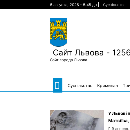
Skip
6 августа, 2026 - 5:45 дп
Суспільство
to
content
Сайт Львова - 125
Сайт города Львова
Суспільство
Криминал
Пр
У Львові 
Матвіїва,
9 апреля,