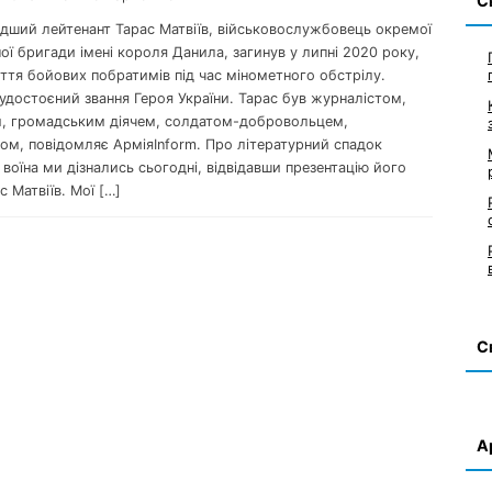
С
одший лейтенант Тарас Матвіїв, військовослужбовець окремої
ої бригади імені короля Данила, загинув у липні 2020 року,
ття бойових побратимів під час мінометного обстрілу.
удостоєний звання Героя України. Тарас був журналістом,
, громадським діячем, солдатом-добровольцем,
ом, повідомляє АрміяInform. Про літературний спадок
воїна ми дізнались сьогодні, відвідавши презентацію його
с Матвіїв. Мої […]
С
А