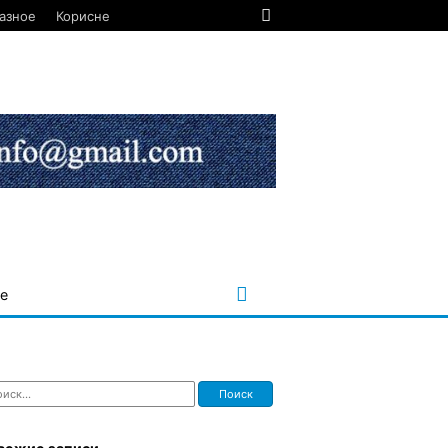
азное
Корисне
е
ти: