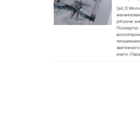
[ad_1] Мол
механізован
рятуючи жи
Посмертно 
волонтером
письменник
звитяжного 
книги «Тара