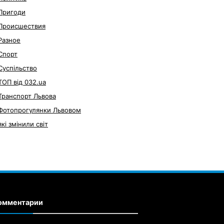
Пригоди
Происшествия
Разное
Спорт
Суспільство
ТОП від 032.ua
Транспорт Львова
Фотопрогулянки Львовом
які змінили світ
омментарии