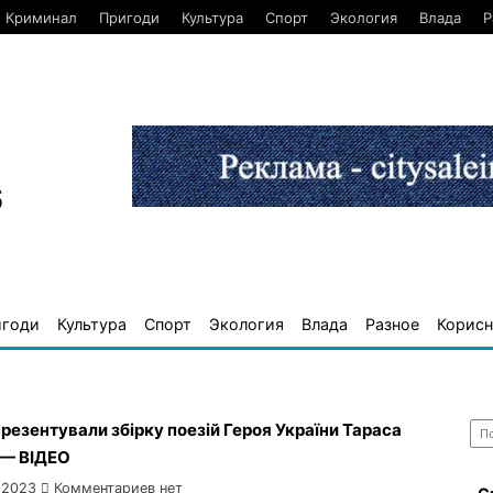
Криминал
Пригоди
Культура
Спорт
Экология
Влада
Р
6
игоди
Культура
Спорт
Экология
Влада
Разное
Корисн
Най
презентували збірку поезій Героя України Тараса
 — ВІДЕО
 2023
Комментариев нет