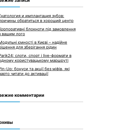
вежие записи
Гнатология и имплантация зубов:
причины обратиться в хороший центр
Корпоративні блокноти під замовлення
з вашим лого
Модульні ємності в Києві – надійне
рішення для зберігання рідин
Parik24: слоти, спорт і live-формати в
одному користувацькому маршруті
Pin-Up: бонуси та акції без міфів, які
варто читати до активації
вежие комментарии
рхивы