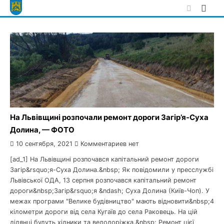
Skip
to
content
На Львівщині розпочали ремонт дороги Загір’я-Суха
Долина, — ФОТО
10 сентября, 2021
Комментариев нет
[ad_1] На Львівщині розпочався капітальний ремонт дороги
Загір&rsquo;я-Суха Долина.&nbsp; Як повідомили у пресслужбі
Львівської ОДА, 13 серпня розпочався капітальний ремонт
дороги&nbsp;Загір&rsquo;я &ndash; Суха Долина (Київ-Чоп). У
межах програми "Велике будівництво" мають відновити&nbsp;4
кілометри дороги від села Кугаїв до села Раковець. На цій
ділянці будуть хідники та велодоріжка.&nbsp; Ремонт цієї