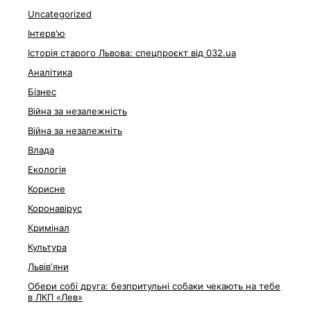
Uncategorized
Інтерв'ю
Історія старого Львова: спецпроєкт від 032.ua
Аналітика
Бізнес
Війна за незалежність
Війна за незалежніть
Влада
Екологія
Корисне
Коронавірус
Кримінал
Культура
Львівʼяни
Обери собі друга: безпритульні собаки чекають на тебе
в ЛКП «Лев»