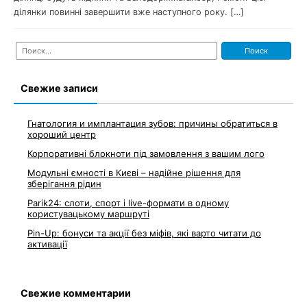
ділянки повинні завершити вже наступного року. […]
Найти:
Свежие записи
Гнатология и имплантация зубов: причины обратиться в
хороший центр
Корпоративні блокноти під замовлення з вашим лого
Модульні ємності в Києві – надійне рішення для
зберігання рідин
Parik24: слоти, спорт і live-формати в одному
користувацькому маршруті
Pin-Up: бонуси та акції без міфів, які варто читати до
активації
Свежие комментарии