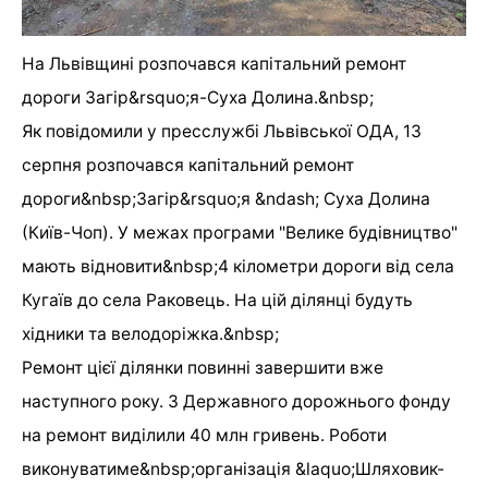
На Львівщині розпочався капітальний ремонт
дороги Загір&rsquo;я-Суха Долина.&nbsp;
Як повідомили у пресслужбі Львівської ОДА, 13
серпня розпочався капітальний ремонт
дороги&nbsp;Загір&rsquo;я &ndash; Суха Долина
(Київ-Чоп). У межах програми "Велике будівництво"
мають відновити&nbsp;4 кілометри дороги від села
Кугаїв до села Раковець. На цій ділянці будуть
хідники та велодоріжка.&nbsp;
Ремонт цієї ділянки повинні завершити вже
наступного року. З Державного дорожнього фонду
на ремонт виділили 40 млн гривень. Роботи
виконуватиме&nbsp;організація &laquo;Шляховик-