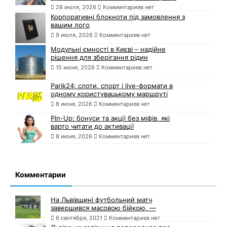
28 июля, 2026
Комментариев нет
Корпоративні блокноти під замовлення з
вашим лого
9 июля, 2026
Комментариев нет
Модульні ємності в Києві – надійне
рішення для зберігання рідин
15 июня, 2026
Комментариев нет
Parik24: слоти, спорт і live-формати в
одному користувацькому маршруті
8 июня, 2026
Комментариев нет
Pin-Up: бонуси та акції без міфів, які
варто читати до активації
8 июня, 2026
Комментариев нет
Комментарии
На Львівщині футбольний матч
завершився масовою бійкою, —
6 сентября, 2021
Комментариев нет