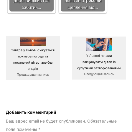
дербі вирішив гол
львів'ян отримали
забитий…
щеплення від…
Завтра у Львові очікується
У Львові почали
похмура погода та
вакцинувати дітей із
посилений вітер, але без
супутніми захворюваннями
опадів
Следующая запись
Предыдущая запись
Добавить комментарий
Ваш адрес email не будет опубликован.
Обязательные
поля помечены
*