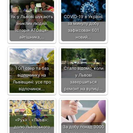
Як у Львові шукають
COVID-19 в Україні:
зниклих людей.
за минулу добу
Історія АТОвця-
зафіксован 601
айтішника,…
новий…
ТОП озер та баз
Стало відомо, коли
відпочинку на
у Львові
Львівщині: усе про
завершиться
відпочинок…
ремонт на вулиці…
«Рух» - «Львів»:
долю львівського
За добу понад 3000