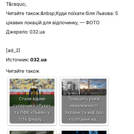
Т&raquo;.
Читайте також:&nbsp;Куди поїхати біля Львова: 5
цікавих локацій для відпочинку, — ФОТО
Джерело: 032.ua
[ad_2]
Источник:
032.ua
Читайте також
Стали відомі
Тридцять років
суперники «Руху»
незалежності
та ПФК «Львів» у
України та міф про
1/16 фіналу…
«топтання на…