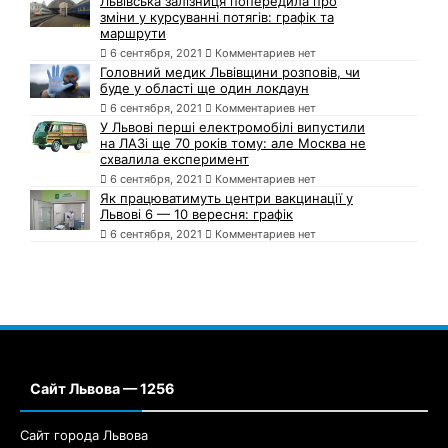
Львівська залізниця попередила про
зміни у курсуванні потягів: графік та
маршрути
6 сентября, 2021
Комментариев нет
Головний медик Львівщини розповів, чи
буде у області ще один локдаун
6 сентября, 2021
Комментариев нет
У Львові перші електромобілі випустили
на ЛАЗі ще 70 років тому: але Москва не
схвалила експеримент
6 сентября, 2021
Комментариев нет
Як працюватимуть центри вакцинації у
Львові 6 — 10 вересня: графік
6 сентября, 2021
Комментариев нет
Сайт Львова — 1256
Сайт города Львова