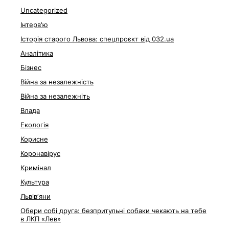
Uncategorized
Інтерв'ю
Історія старого Львова: спецпроєкт від 032.ua
Аналітика
Бізнес
Війна за незалежність
Війна за незалежніть
Влада
Екологія
Корисне
Коронавірус
Кримінал
Культура
Львівʼяни
Обери собі друга: безпритульні собаки чекають на тебе
в ЛКП «Лев»