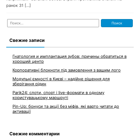
ранок 31 […]
Найти:
Свежие записи
Гнатология и имплантация зубов: причины обратиться в
хороший центр
Корпоративні блокноти під замовлення з вашим лого
Модульні ємності в Києві – надійне рішення для
зберігання рідин
Parik24: слоти, спорт і live-формати в одному
користувацькому маршруті
Pin-Up: бонуси та акції без міфів, які варто читати до
активації
Свежие комментарии