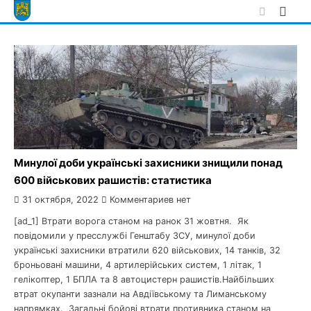
Skip
to
content
Минулої доби українські захисники знищили понад
600 військових рашистів: статистика
31 октября, 2022
Комментариев нет
[ad_1] Втрати ворога станом на ранок 31 жовтня. Як
повідомили у пресслужбі Генштабу ЗСУ, минулої доби
українські захисники втратили 620 військових, 14 танків, 32
броньовані машини, 4 артилерійських систем, 1 літак, 1
гелікоптер, 1 БПЛА та 8 автоцистерн рашистів.Найбільших
втрат окупанти зазнали на Авдіївському та Лиманському
напрямках. Загальні бойові втрати противника станом на