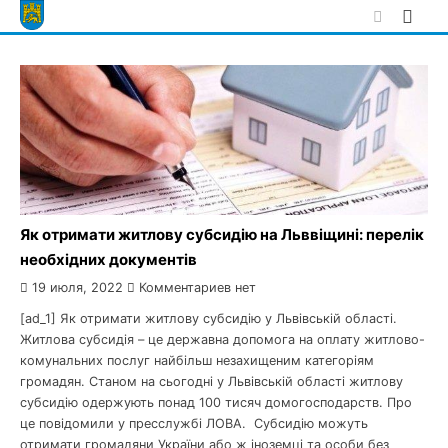
Skip
to
content
Як отримати житлову субсидію на Льввіщині: перелік
необхідних документів
19 июля, 2022
Комментариев нет
[ad_1] Як отримати житлову субсидію у Львівській області.
Житлова субсидія – це державна допомога на оплату житлово-
комунальних послуг найбільш незахищеним категоріям
громадян. Станом на сьогодні у Львівській області житлову
субсидію одержують понад 100 тисяч домогосподарств. Про
це повідомили у пресслужбі ЛОВА. Субсидію можуть
отримати громадяни України або ж іноземці та особи без