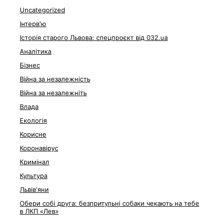
Uncategorized
Інтерв'ю
Історія старого Львова: спецпроєкт від 032.ua
Аналітика
Бізнес
Війна за незалежність
Війна за незалежніть
Влада
Екологія
Корисне
Коронавірус
Кримінал
Культура
Львівʼяни
Обери собі друга: безпритульні собаки чекають на тебе
в ЛКП «Лев»