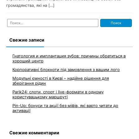
громадянства, які на […]
Найти:
Свежие записи
Гнатология и имплантация зубов: причины обратиться в
хороший центр
Корпоративні блокноти під замовлення з вашим лого
Модульні ємності в Києві – надійне рішення для
зберігання рідин
Parik24: слоти, спорт і live-формати в одному
користувацькому маршруті
Pin-Up: бонуси та акції без міфів, які варто читати до
активації
Свежие комментарии