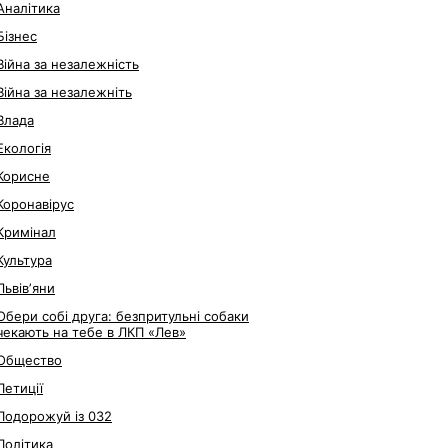
Аналітика
Бізнес
Війна за незалежність
Війна за незалежніть
Влада
Екологія
Корисне
Коронавірус
Кримінал
Культура
Львівʼяни
Обери собі друга: безпритульні собаки
чекають на тебе в ЛКП «Лев»
Общество
Петиції
Подорожуй із 032
Політика