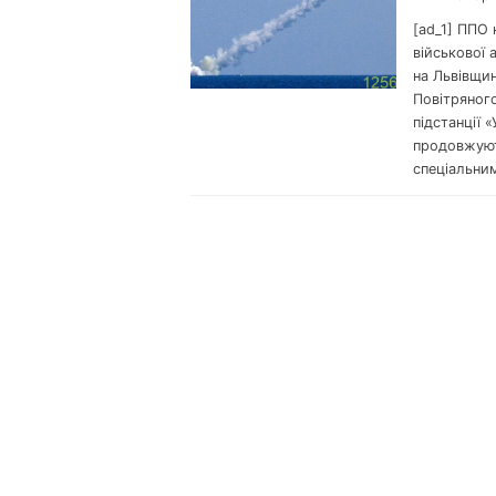
[ad_1] ППО 
військової 
на Львівщин
Повітряного
підстанції 
продовжуют
спеціальни