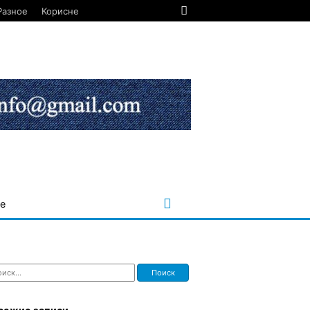
Разное
Корисне
е
ти: