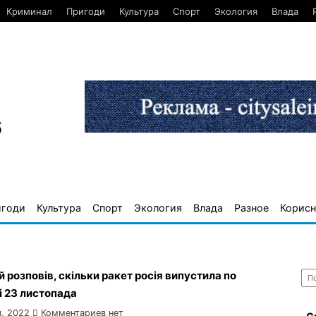
Криминал
Пригоди
Культура
Спорт
Экология
Влада
6
игоди
Культура
Спорт
Экология
Влада
Разное
Корисн
Най
 розповів, скільки ракет росія випустила по
і 23 листопада
, 2022
Комментариев нет