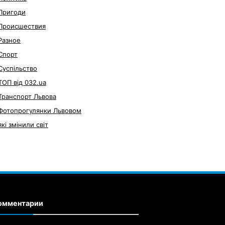
Пригоди
Происшествия
Разное
Спорт
Суспільство
ТОП від 032.ua
Транспорт Львова
Фотопрогулянки Львовом
які змінили світ
омментарии