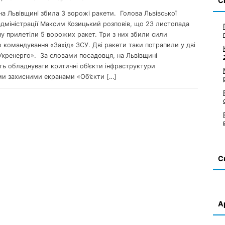
С
на Львівщині збила 3 ворожі ракети. Голова Львівської
адміністрації Максим Козицький розповів, що 23 листопада
у прилетіли 5 ворожих ракет. Три з них збили сили
 командування «Захід» ЗСУ. Дві ракети таки потрапили у дві
«Укренерго». За словами посадовця, на Львівщині
ь обладнувати критичні об’єкти інфраструктури
ми захисними екранами «Об’єкти […]
С
А