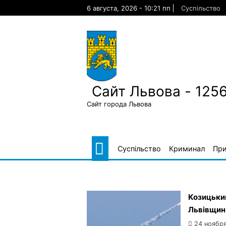
Skip
6 августа, 2026 - 10:21 пп
Суспільство
to
content
Сайт Львова - 125
Сайт города Львова
Суспільство
Криминал
Пр
Козицький
Львівщин
24 ноября