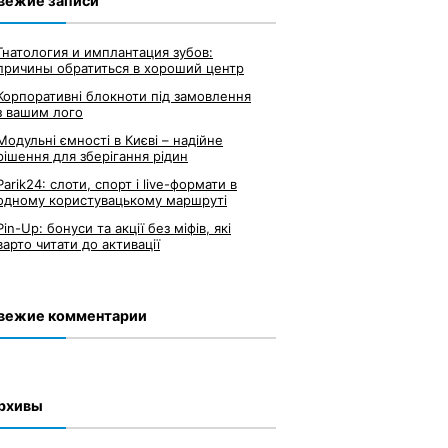
вежие записи
Гнатология и имплантация зубов:
причины обратиться в хороший центр
Корпоративні блокноти під замовлення
з вашим лого
Модульні ємності в Києві – надійне
рішення для зберігання рідин
Parik24: слоти, спорт і live-формати в
одному користувацькому маршруті
Pin-Up: бонуси та акції без міфів, які
варто читати до активації
вежие комментарии
рхивы