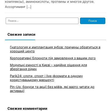
комплексы), аминокислоты, протеины и многое другое.
Ассортимент […]
Найти:
Свежие записи
Гнатология и имплантация зубов: причины обратиться в
хороший центр
Корпоративні блокноти під замовлення з вашим лого
Модульні ємності в Києві – надійне рішення для
зберігання рідин
Parik24: слоти, спорт і live-формати в одному
користувацькому маршруті
Pin-Up: бонуси та акції без міфів, які варто читати до
активації
Свежие комментарии