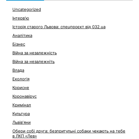
Uncategorized
Інтерв'ю
Історія старого Львова: спецпроєкт від 032.ua
Аналітика
Бізнес
Війна за незалежність
Війна за незалежніть
Влада
Екологія
Корисне
Коронавірус
Кримінал
Культура
Львівʼяни
Обери собі друга: безпритульні собаки чекають на тебе
в ЛКП «Лев»