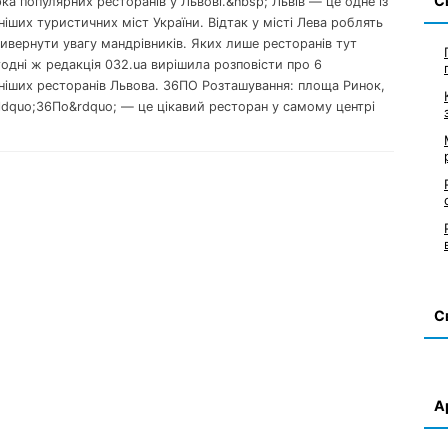
С
рка популярних ресторанів у Львові.&nbsp; Львів — це одне із
іших туристичних міст України. Відтак у місті Лева роблять
ивернути увагу мандрівників. Яких лише ресторанів тут
одні ж редакція 032.ua вирішила розповісти про 6
ніших ресторанів Львова. 36ПО Розташування: площа Ринок,
&ldquo;36По&rdquo; — це цікавий ресторан у самому центрі
С
А