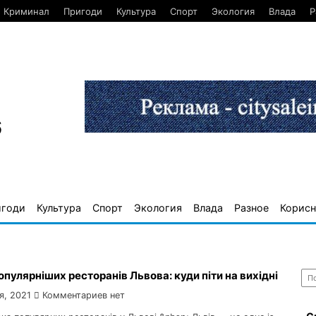
Криминал
Пригоди
Культура
Спорт
Экология
Влада
Р
6
игоди
Культура
Спорт
Экология
Влада
Разное
Корисн
Най
пулярніших ресторанів Львова: куди піти на вихідні
я, 2021
Комментариев нет