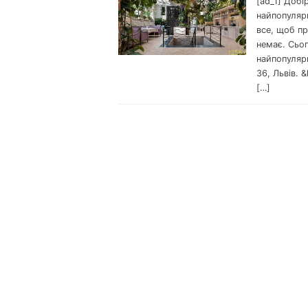
[ad_1] Добі
найпопулярн
все, щоб пр
немає. Сьог
найпопуляр
36, Львів. 
[…]