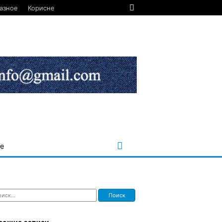
азное
Корисне
е
ти: