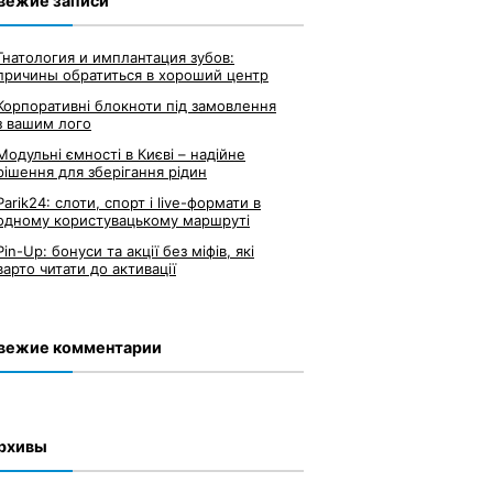
вежие записи
Гнатология и имплантация зубов:
причины обратиться в хороший центр
Корпоративні блокноти під замовлення
з вашим лого
Модульні ємності в Києві – надійне
рішення для зберігання рідин
Parik24: слоти, спорт і live-формати в
одному користувацькому маршруті
Pin-Up: бонуси та акції без міфів, які
варто читати до активації
вежие комментарии
рхивы