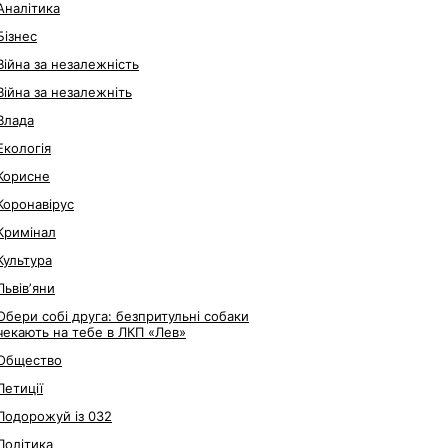
Аналітика
Бізнес
Війна за незалежність
Війна за незалежніть
Влада
Екологія
Корисне
Коронавірус
Кримінал
Культура
Львівʼяни
Обери собі друга: безпритульні собаки
чекають на тебе в ЛКП «Лев»
Общество
Петиції
Подорожуй із 032
Політика