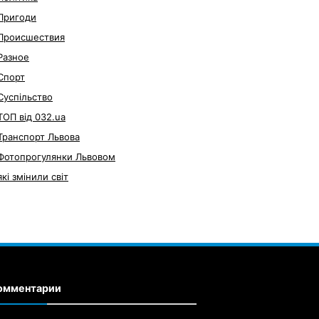
Пригоди
Происшествия
Разное
Спорт
Суспільство
ТОП від 032.ua
Транспорт Львова
Фотопрогулянки Львовом
які змінили світ
омментарии