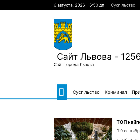
Skip
6 августа, 2026 - 6:50 дп
Суспільство
to
content
Сайт Львова - 125
Сайт города Львова
Суспільство
Криминал
Пр
ТОП найпо
9 сентябр