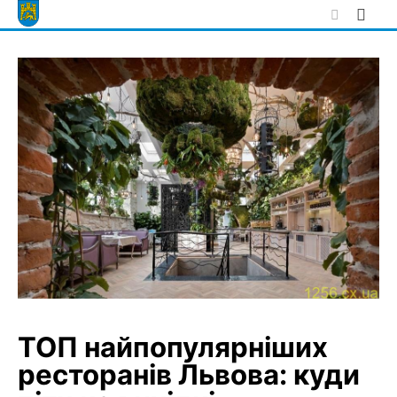
Skip
to
content
ТОП найпопулярніших
ресторанів Львова: куди