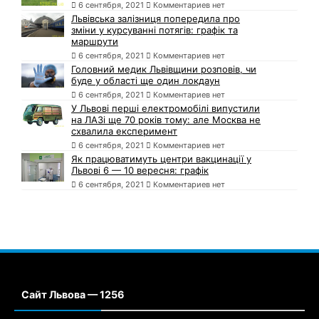
6 сентября, 2021
Комментариев нет
Львівська залізниця попередила про
зміни у курсуванні потягів: графік та
маршрути
6 сентября, 2021
Комментариев нет
Головний медик Львівщини розповів, чи
буде у області ще один локдаун
6 сентября, 2021
Комментариев нет
У Львові перші електромобілі випустили
на ЛАЗі ще 70 років тому: але Москва не
схвалила експеримент
6 сентября, 2021
Комментариев нет
Як працюватимуть центри вакцинації у
Львові 6 — 10 вересня: графік
6 сентября, 2021
Комментариев нет
Сайт Львова — 1256