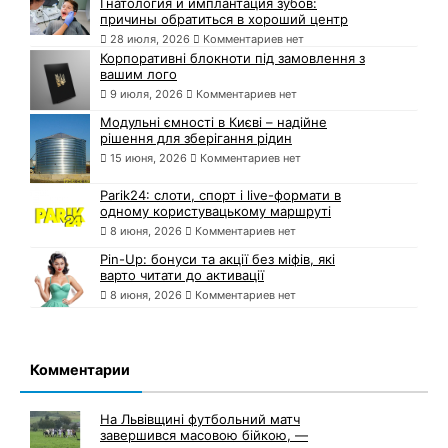
Гнатология и имплантация зубов:
причины обратиться в хороший центр
28 июля, 2026
Комментариев нет
Корпоративні блокноти під замовлення з
вашим лого
9 июля, 2026
Комментариев нет
Модульні ємності в Києві – надійне
рішення для зберігання рідин
15 июня, 2026
Комментариев нет
Parik24: слоти, спорт і live-формати в
одному користувацькому маршруті
8 июня, 2026
Комментариев нет
Pin-Up: бонуси та акції без міфів, які
варто читати до активації
8 июня, 2026
Комментариев нет
Комментарии
На Львівщині футбольний матч
завершився масовою бійкою, —