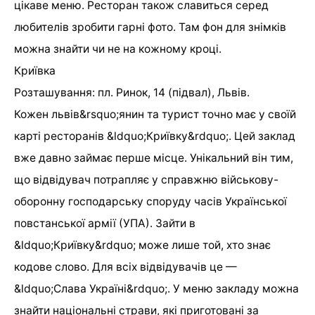
цікаве меню. Ресторан також славиться серед
любителів зробити гарні фото. Там фон для знімків
можна знайти чи не на кожному кроці.
Криївка
Розташування: пл. Ринок, 14 (підвал), Львів.
Кожен львів&rsquo;янин та турист точно має у своїй
карті ресторанів &ldquo;Криївку&rdquo;. Цей заклад
вже давно займає перше місце. Унікальний він тим,
що відвідувач потрапляє у справжню військову-
оборонну господарську споруду часів Української
повстанської армії (УПА). Зайти в
&ldquo;Криївку&rdquo; може лише той, хто знає
кодове слово. Для всіх відвідувачів це —
&ldquo;Слава Україні&rdquo;. У меню закладу можна
знайти національні страви, які приготовані за