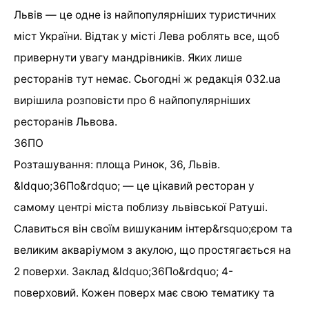
Львів — це одне із найпопулярніших туристичних
міст України. Відтак у місті Лева роблять все, щоб
привернути увагу мандрівників. Яких лише
ресторанів тут немає. Сьогодні ж редакція 032.ua
вирішила розповісти про 6 найпопулярніших
ресторанів Львова.
36ПО
Розташування: площа Ринок, 36, Львів.
&ldquo;36По&rdquo; — це цікавий ресторан у
самому центрі міста поблизу львівської Ратуші.
Славиться він своїм вишуканим інтер&rsquo;єром та
великим акваріумом з акулою, що простягається на
2 поверхи. Заклад &ldquo;36По&rdquo; 4-
поверховий. Кожен поверх має свою тематику та