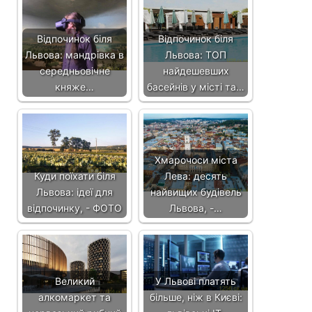
Відпочинок біля
Відпочинок біля
Львова: мандрівка в
Львова: ТОП
середньовічне
найдешевших
княже…
басейнів у місті та…
Хмарочоси міста
Куди поїхати біля
Лева: десять
Львова: ідеї для
найвищих будівель
відпочинку, - ФОТО
Львова, -…
Великий
У Львові платять
алкомаркет та
більше, ніж в Києві: