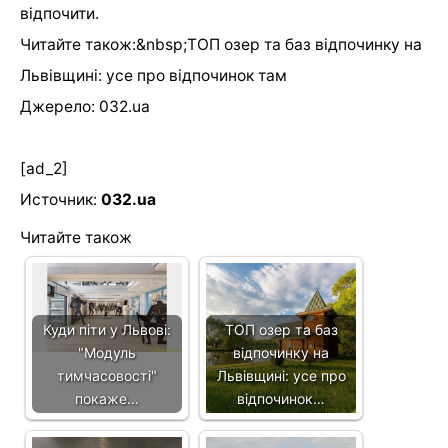
відпочити.
Читайте також:&nbsp;ТОП озер та баз відпочинку на
Львівщині: усе про відпочинок там
Джерело: 032.ua
[ad_2]
Источник:
032.ua
Читайте також
Куди піти у Львові:
ТОП озер та баз
"Модуль
відпочинку на
тимчасовості"
Львівщині: усе про
покаже…
відпочинок…