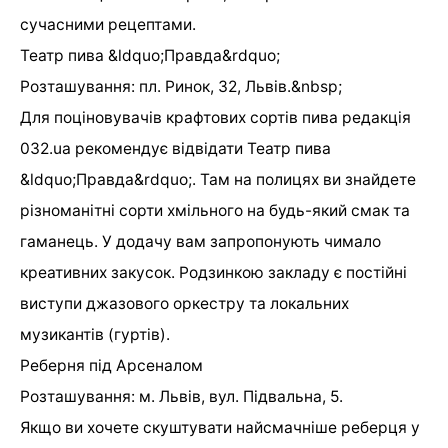
сучасними рецептами.
Театр пива &ldquo;Правда&rdquo;
Розташування: пл. Ринок, 32, Львів.&nbsp;
Для поціновувачів крафтових сортів пива редакція
032.ua рекомендує відвідати Театр пива
&ldquo;Правда&rdquo;. Там на полицях ви знайдете
різноманітні сорти хмільного на будь-який смак та
гаманець. У додачу вам запропонують чимало
креативних закусок. Родзинкою закладу є постійні
виступи джазового оркестру та локальних
музикантів (гуртів).
Реберня під Арсеналом
Розташування: м. Львів, вул. Підвальна, 5.
Якщо ви хочете скуштувати найсмачніше реберця у