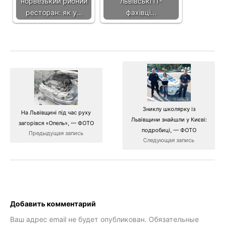
норвезький рибний
львівські IT-
ресторан: як у…
фахівці…
Зниклу школярку із
На Львівщині під час руху
Львівщини знайшли у Києві:
загорівся «Опель», — ФОТО
подробиці, — ФОТО
Предыдущая запись
Следующая запись
Добавить комментарий
Ваш адрес email не будет опубликован.
Обязательные