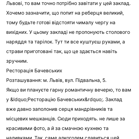
Львові, то вам точно потрібно завітати у цей заклад.
Хочемо зазначити, що попит на реберця великий,
тому будьте готові відстояти чималу чергу на
вихідних. У цьому закладі не пропонують столового
наряддя та тарілок. Тут ти все куштуєш руками, а
страви приготовані так, що це здається навіть
зручним.
Ресторація Бачевських
Розташування: м. Львів, вул. Підвальна, 5.
Якщо ви плануєте гарну романтичну вечерю, то вам
у &ldquo;Ресторацію Бачевських&rdquo;. Заклад
вже давно заполонив серця мандрівників та
місцевих мешканців. Сюди приходять. не лише за
красивими фото, а й за смачною кухнею та
наливками. Так, саме алкоголем славиться цей