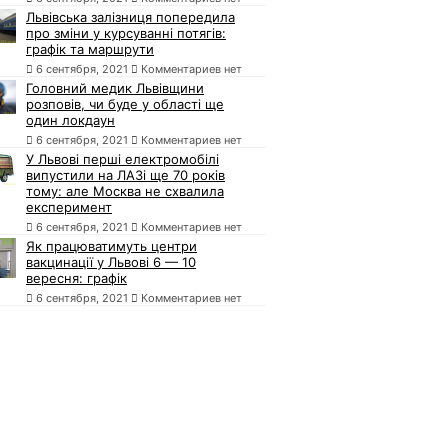
Львівська залізниця попередила
про зміни у курсуванні потягів:
графік та маршрути
6 сентября, 2021
Комментариев нет
Головний медик Львівщини
розповів, чи буде у області ще
один локдаун
6 сентября, 2021
Комментариев нет
У Львові перші електромобілі
випустили на ЛАЗі ще 70 років
тому: але Москва не схвалила
експеримент
6 сентября, 2021
Комментариев нет
Як працюватимуть центри
вакцинації у Львові 6 — 10
вересня: графік
6 сентября, 2021
Комментариев нет