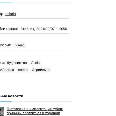
ор:
admin
бликовано:
Вторник, 2021/09/07 - 19:50
гории:
Бізнес
ки:
будівництво
Львів
ниЛьвова
озеро
Стрийська
ние новости
Гнатология и имплантация зубов:
причины обратиться в хороший