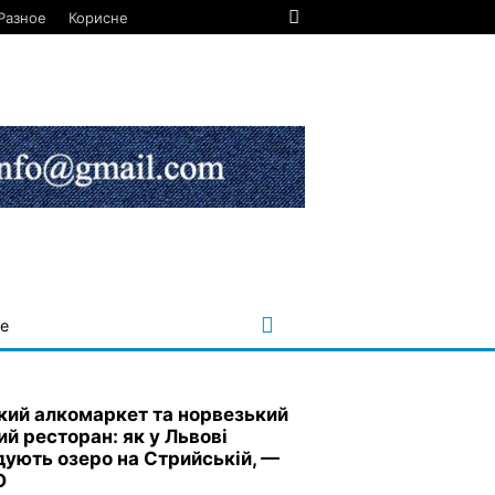
Разное
Корисне
е
кий алкомаркет та норвезький
ий ресторан: як у Львові
дують озеро на Стрийській, —
О