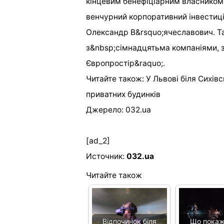
кінцевим бенефіціарним власником
венчурний корпоративний інвестиц
Олександр В&rsquo;ячеславович. Та
з&nbsp;сімнадцятьма компаніями, 
Європростір&raquo;.
Читайте також: У Львові біля Сихів
приватних будинків
Джерело: 032.ua
[ad_2]
Источник:
032.ua
Читайте також
Відпочинок біля
Що покаж