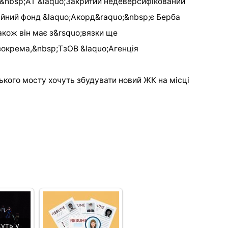
&nbsp;АТ &laquo;Закритий недеверсифікований
ійний фонд &laquo;Акорд&raquo;&nbsp;є Берба
кож він має з&rsquo;вязки ще
зокрема,&nbsp;ТзОВ &laquo;Агенція
ського мосту хочуть збудувати новий ЖК на місці
уть у