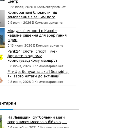
центр
28 июля, 2026
Комментариев нет
Корпоративні блокноти під
замовлення з вашим лого
9 июля, 2026
Комментариев нет
Модульні ємності в Києві –
надійне рішення для зберігання
рідин
15 июня, 2026
Комментариев нет
Parik24: слоти, спорт і live-
формати в одному
користувацькому маршруті
8 июня, 2026
Комментариев нет
Pin-Up: бонуси та акції без міфів,
які варто читати до активації
8 июня, 2026
Комментариев нет
ентарии
На Львівщині футбольний матч
завершився масовою бійкою, —
6 сентября, 2021
Комментариев нет