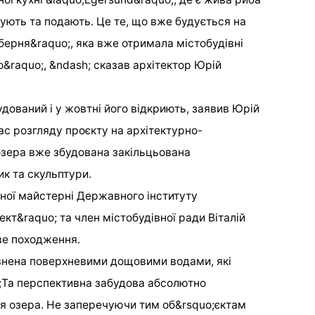
отують та подають. Це те, що вже будується на
берня&raquo;, яка вже отримала містобудівні
&raquo;, &ndash; сказав архітектор Юрій
.
дований і у жовтні його відкриють, заявив Юрій
час розгляду проєкту на архітектурно-
 озера вже збудована закільцьована
к та скульптури.
ної майстерні Державного інституту
кт&raquo; та член містобудівної ради Віталій
ве походження.
овнена поверхневими дощовими водами, які
;Та перспективна забудова абсолютно
я озера. Не заперечуючи тим об&rsquo;єктам