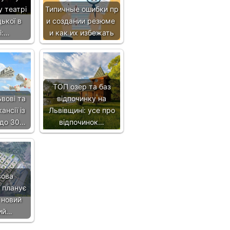
 театрі
Типичные ошибки пр
ької в
и создании резюме
і:…
и как их избежать
ТОП озер та баз
вові та
відпочинку на
ансії із
Львівщині: усе про
 до 30…
відпочинок…
вова
 планує
 новий
ий…