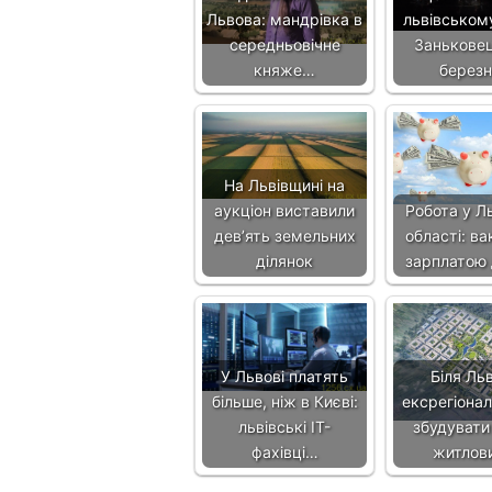
Львова: мандрівка в
львівському
середньовічне
Заньковец
княже…
березн
На Львівщині на
аукціон виставили
Робота у Ль
девʼять земельних
області: вак
ділянок
зарплатою
У Львові платять
Біля Ль
більше, ніж в Києві:
ексрегіонал
львівські IT-
збудувати
фахівці…
житлов