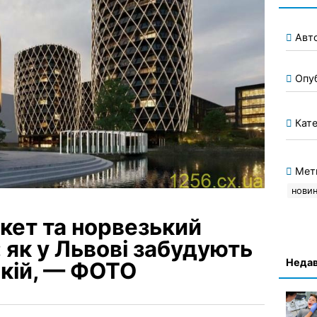
Авт
Опу
Кате
Мет
нови
кет та норвезький
 як у Львові забудують
Недав
ькій, — ФОТО