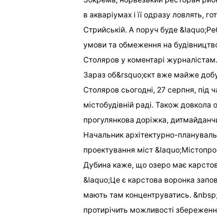
в акваріумах і її одразу ловлять, г
Стрийській. А поруч буде &laquo;Ре
умови та обмеження на будівництво
Столяров у коментарі журналістам
Зараз об&rsquo;єкт вже майже добу
Столяров сьогодні, 27 серпня, під 
містобудівній раді. Також довкола
прогулянкова доріжка, дитмайданчи
Начальник архітектурно-плануваль
проектування міст &laquo;Містопрое
Дубина каже, що озеро має карсто
&laquo;Це є карстова воронка зап
мають там концентруватись. &nbsp
протирічить можливості збереженн