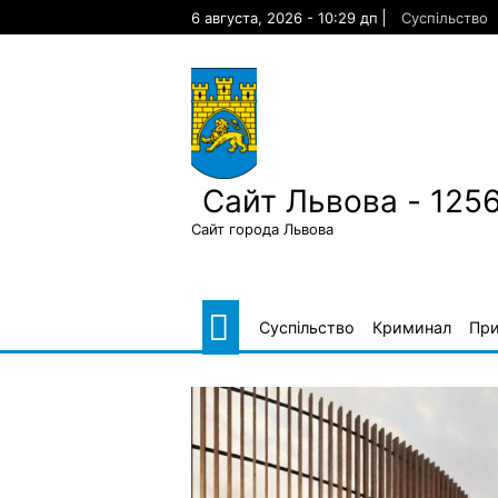
Skip
6 августа, 2026 - 10:29 дп
Суспільство
to
content
Сайт Львова - 125
Сайт города Львова
Суспільство
Криминал
Пр