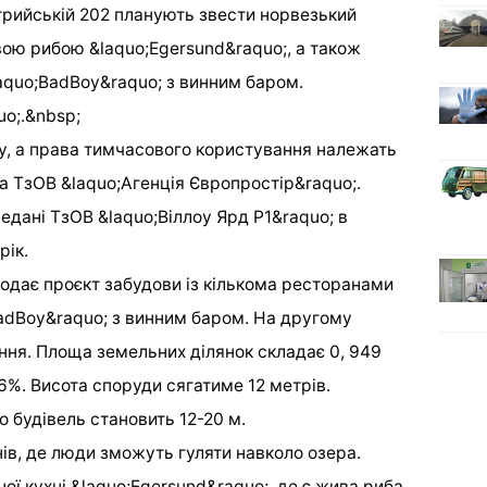
Стрийській 202 планують звести норвезький
ою рибою &laquo;Egersund&raquo;, а також
aquo;BadBoy&raquo; з винним баром.
uo;.&nbsp;
у, а права тимчасового користування належать
а ТзОВ &laquo;Агенція Європростір&raquo;.
редані ТзОВ &laquo;Віллоу Ярд Р1&raquo; в
рік.
подає проєкт забудови із кількома ресторанами
adBoy&raquo; з винним баром. На другому
ння. Площа земельних ділянок складає 0, 949
46%. Висота споруди сягатиме 12 метрів.
о будівель становить 12-20 м.
ів, де люди зможуть гуляти навколо озера.
ї кухні &laquo;Egersund&raquo;, де є жива риба