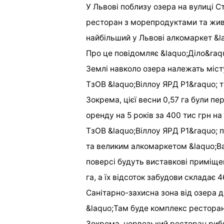
У Львові поблизу озера на вулиці 
ресторан з морепродуктами та жив
найбільший у Львові алкомаркет &l
Про це повідомляє &laquo;Діло&raq
Землі навколо озера належать міст
ТзОВ &laquo;Віллоу ЯРД Р1&raquo; т
Зокрема, цієї весни 0,57 га були пе
оренду на 5 років за 400 тис грн на 
ТзОВ &laquo;Віллоу ЯРД Р1&raquo; 
та великим алкомаркетом &laquo;B
поверсі будуть виставкові приміще
га, а їх відсоток забудови складає 
Санітарно-захисна зона від озера д
&laquo;Там буде комплекс ресторан
Зокрема, норвезький ресторан рибно