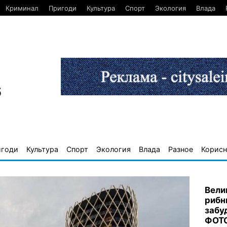
Криминал
Пригоди
Культура
Спорт
Экология
Влада
6
игоди
Культура
Спорт
Экология
Влада
Разное
Корисн
Вели
рибн
забу
ФОТ