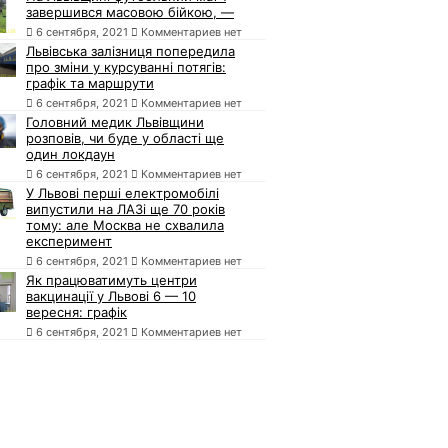
завершився масовою бійкою, —
6 сентября, 2021
Комментариев нет
Львівська залізниця попередила
про зміни у курсуванні потягів:
графік та маршрути
6 сентября, 2021
Комментариев нет
Головний медик Львівщини
розповів, чи буде у області ще
один локдаун
6 сентября, 2021
Комментариев нет
У Львові перші електромобілі
випустили на ЛАЗі ще 70 років
тому: але Москва не схвалила
експеримент
6 сентября, 2021
Комментариев нет
Як працюватимуть центри
вакцинації у Львові 6 — 10
вересня: графік
6 сентября, 2021
Комментариев нет