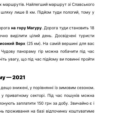
их маршрутів. Найлегший маршрут зі Славського
 шляху лише 8 км. Підйом туди пологий, тому у
орога
на гору Магуру
. Дорога туди становить 18
чно виділити цілий день. Досвідчені туристи
Високий Верх
(25 км). На самій вершині для вас
. Чудову панораму гір можна побачити під час
ніть увагу, що під час підйому ви повинні пройти
му — 2021
 дещо знижені, у порівнянні із зимовим сезоном.
у приватному секторі. Під час пошуків можна
понують заплатити 150 грн за добу. Звичайно є і
ень проживання на базі відпочинку коштуватиме