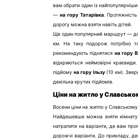
вам обрати один із найпопулярніш
—
на гору Татарівка
. Протяжність
дорогу можна взяти навіть дітей.
Ще один популярний маршрут — д
км. На таку подорож потрібно то
рекомендують піднятися
на гору 
відкриються неймовірні краєвиди
підйому
на гору Ільзу
(10 км). Звер
декілька крутих підйомів.
Ціни на житло у Славсько
Восени ціни на житло у Славському
Найдешевше можна зняти кімнату 
натрапити на варіанти, де вам про
дорожчі варіанти. До прикладу, д