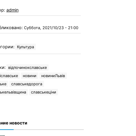
ор:
admin
бликовано:
Суббота, 2021/10/23 - 21:00
гории:
Культура
ки:
відпочинокславське
іславське
новини
новиниЛьвів
ьке
славськедорога
ькельвівщина
славськеціни
ние новости