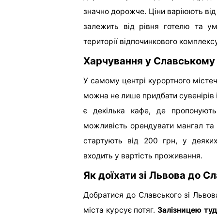
значно дорожче. Ціни варіюють від 
залежить від рівня готелю та у
території відпочинкового комплексу
Харчування у Славському
У самому центрі курортного містеч
можна не лише придбати сувенірів і
є декілька кафе, де пропонують
можливість орендувати мангал та
стартують від 200 грн, у деяки
входить у вартість проживання.
Як доїхати зі Львова до С
Добратися до Славського зі Львов
міста курсує потяг.
Залізницею ту