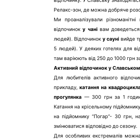
відпочинку. У Славську знаходятьс
Релакс-зон, де можна добряче роз
Ми проаналізували різноманітні
відпочинок
у чані
вам доведеться 
людей). Відпочинок
у сауні
вийде т
5 людей). У деяких готелях для в
там варіюють від 250 до 1000 грн з
Активний відпочинок у Славсько
Для любителів активного відпочи
прикладу,
катання на квадроцикл
прогулянка
— 300 грн за 1 годи
Катання на крісельному підйомнику
на підйомнику “Погар”- 30 грн, н
змінюватися відповідно до сезону.
Для особливих екстремалів можн