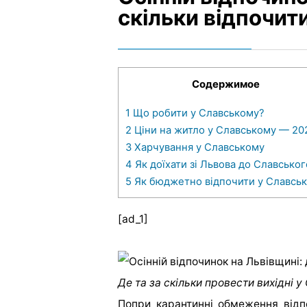
скільки відпочит
Содержимое
1
Що робити у Славському?
2
Ціни на житло у Славському — 20
3
Харчування у Славському
4
Як доїхати зі Львова до Славськог
5
Як бюджетно відпочити у Славсь
[ad_1]
Де та за скільки провести вихідні у
Попри карантинні обмеження відп