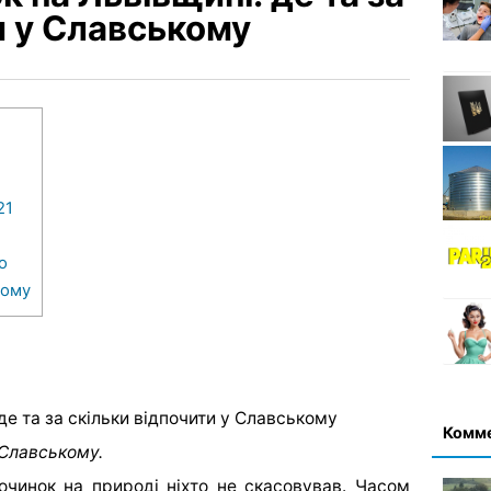
и у Славському
21
о
кому
Комм
 Славському.
очинок на природі ніхто не скасовував. Часом