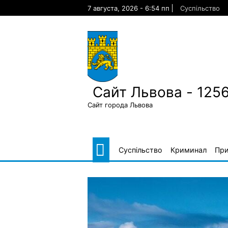
Skip
7 августа, 2026 - 6:54 пп
Суспільство
to
content
Сайт Львова - 125
Сайт города Львова
Суспільство
Криминал
Пр