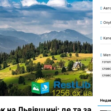
Авт
Опу
Кате
Мет
готел
славс
славс
Недав
к на Львівщині: де та за