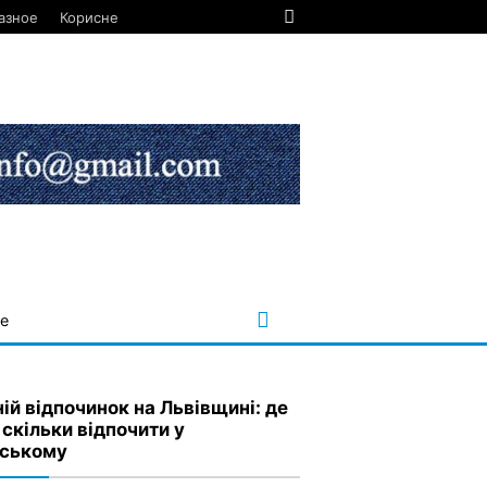
азное
Корисне
е
ній відпочинок на Львівщині: де
 скільки відпочити у
ському