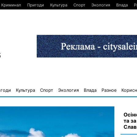
Криминал
Пригоди
Культура
Спорт
Экология
Влада
Р
6
игоди
Культура
Спорт
Экология
Влада
Разное
Корисн
Осін
та за
Слав