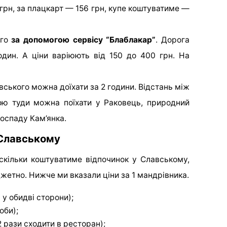
 грн, за плацкарт — 156 грн, купе коштуватиме —
го
за допомогою сервісу “Блаблакар”
. Дорога
один. А ціни варіюють від 150 до 400 грн. На
вського можна доїхати за 2 години. Відстань між
ою туди можна поїхати у Раковець, природний
доспаду Кам’янка.
 Славському
скільки коштуватиме відпочинок у Славському,
жетно. Нижче ми вказали ціни за 1 мандрівника.
у обидві сторони);
оби);
 рази сходити в ресторан);