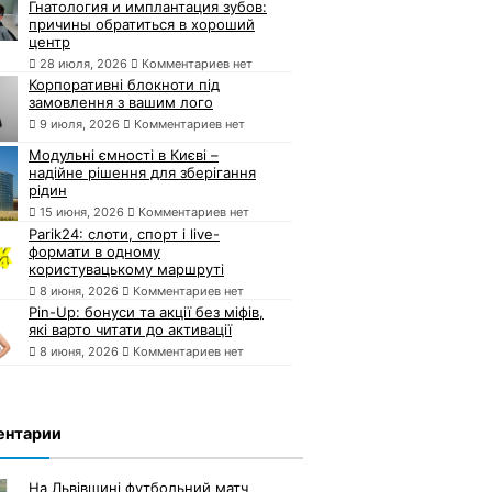
Гнатология и имплантация зубов:
причины обратиться в хороший
центр
28 июля, 2026
Комментариев нет
Корпоративні блокноти під
замовлення з вашим лого
9 июля, 2026
Комментариев нет
Модульні ємності в Києві –
надійне рішення для зберігання
рідин
15 июня, 2026
Комментариев нет
Parik24: слоти, спорт і live-
формати в одному
користувацькому маршруті
8 июня, 2026
Комментариев нет
Pin-Up: бонуси та акції без міфів,
які варто читати до активації
8 июня, 2026
Комментариев нет
ентарии
На Львівщині футбольний матч