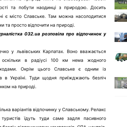
ності та побути наодинці з природою. Досить
ні є місто Славське. Там можна насолодитися
и та просто відпочити на природі.
рналістка 032.ua розповіла про відпочинок у
чко у львівських Карпатах. Воно вважається
, оскільки в радіусі 100 км нема жодного
дходами. Окрім цього Славське є одним із
ів в Україні. Туди щодня приїжджають безліч
нком на природі.
ілька варіантів відпочинку у Славському. Релакс
ть туристів їдуть туди саме задля пасивного