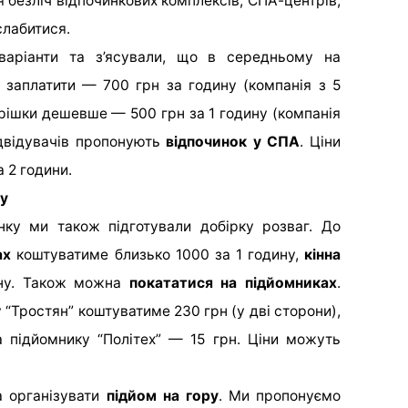
я безліч відпочинкових комплексів, СПА-центрів,
слабитися.
 варіанти та з’ясували, що в середньому на
заплатити — 700 грн за годину (компанія з 5
рішки дешевше — 500 грн за 1 годину (компанія
ідвідувачів пропонують
відпочинок у СПА
. Ціни
а 2 години.
му
нку ми також підготували добірку розваг. До
ах
коштуватиме близько 1000 за 1 годину,
кінна
ну. Також можна
покататися на підйомниках
.
 “Тростян” коштуватиме 230 грн (у дві сторони),
а підйомнику “Політех” — 15 грн. Ціни можуть
а організувати
підйом на гору
. Ми пропонуємо