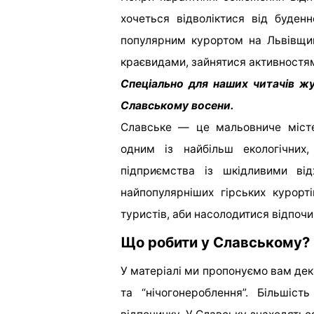
хочеться відволіктися від буден
популярним курортом на Львівщи
краєвидами, зайнятися активностям
Спеціально для наших читачів жу
Славському восени.
Славське — це мальовниче місте
одним із найбільш екологічних
підприємства із шкідливими ві
найпопулярніших гірських курорт
туристів, аби насолодитися відпочи
Що робити у Славському?
У матеріалі ми пропонуємо вам дек
та “нічогонероблення”. Більшіс