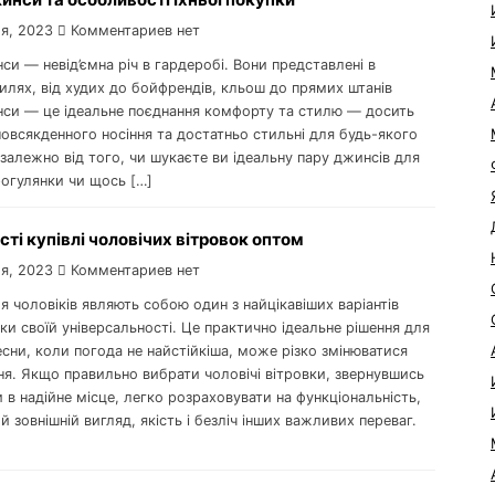
я, 2023
Комментариев нет
си — невід’ємна річ в гардеробі. Вони представлені в
илях, від худих до бойфрендів, кльош до прямих штанів
си — це ідеальне поєднання комфорту та стилю — досить
повсякденного носіння та достатньо стильні для будь-якого
залежно від того, чи шукаєте ви ідеальну пару джинсів для
рогулянки чи щось […]
ті купівлі чоловічих вітровок оптом
я, 2023
Комментариев нет
я чоловіків являють собою один з найцікавіших варіантів
ки своїй універсальності. Це практично ідеальне рішення для
есни, коли погода не найстійкіша, може різко змінюватися
ня. Якщо правильно вибрати чоловічі вітровки, звернувшись
 в надійне місце, легко розраховувати на функціональність,
 зовнішній вигляд, якість і безліч інших важливих переваг.