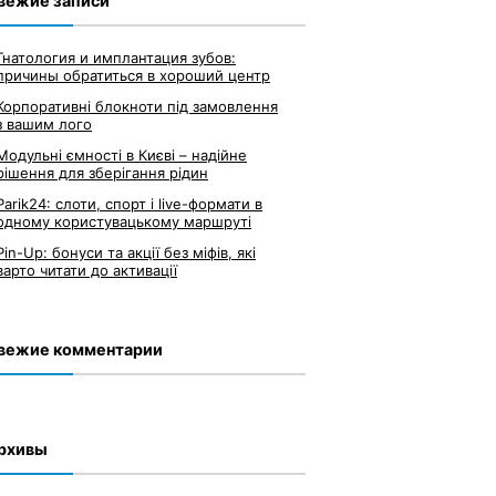
вежие записи
Гнатология и имплантация зубов:
причины обратиться в хороший центр
Корпоративні блокноти під замовлення
з вашим лого
Модульні ємності в Києві – надійне
рішення для зберігання рідин
Parik24: слоти, спорт і live-формати в
одному користувацькому маршруті
Pin-Up: бонуси та акції без міфів, які
варто читати до активації
вежие комментарии
рхивы