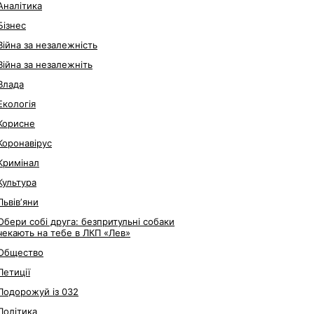
Аналітика
Бізнес
Війна за незалежність
Війна за незалежніть
Влада
Екологія
Корисне
Коронавірус
Кримінал
Культура
Львівʼяни
Обери собі друга: безпритульні собаки
чекають на тебе в ЛКП «Лев»
Общество
Петиції
Подорожуй із 032
Політика