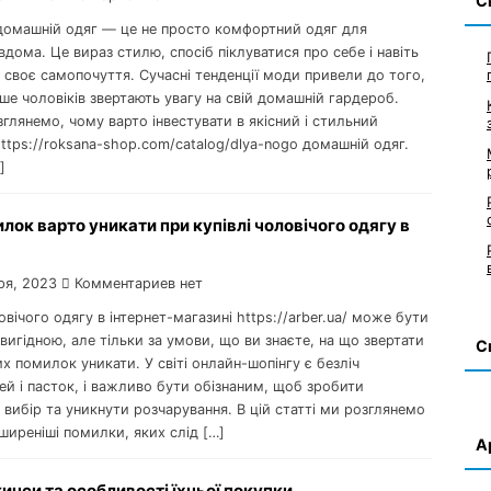
С
домашній одяг — це не просто комфортний одяг для
вдома. Це вираз стилю, спосіб піклуватися про себе і навіть
в своє самопочуття. Сучасні тенденції моди привели до того,
ше чоловіків звертають увагу на свій домашній гардероб.
глянемо, чому варто інвестувати в якісний і стильний
ttps://roksana-shop.com/catalog/dlya-nogo домашній одяг.
]
лок варто уникати при купівлі чоловічого одягу в
ря, 2023
Комментариев нет
овічого одягу в інтернет-магазині https://arber.ua/ може бути
вигідною, але тільки за умови, що ви знаєте, на що звертати
С
их помилок уникати. У світі онлайн-шопінгу є безліч
й і пасток, і важливо бути обізнаним, щоб зробити
вибір та уникнути розчарування. В цій статті ми розглянемо
ширеніші помилки, яких слід […]
А
инси та особливості їхньої покупки