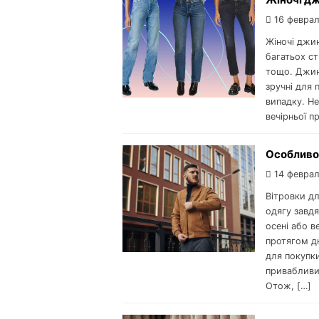
16 феврал
Жіночі джин
багатьох ст
тощо. Джин
зручні для 
випадку. Не
вечірньої п
Особливос
14 феврал
Вітровки дл
одягу завдя
осені або в
протягом д
для покупки
привабливий
Отож, […]