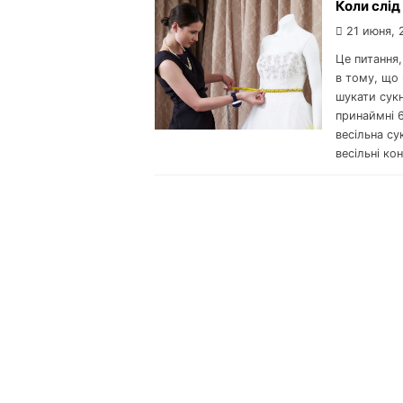
Коли слід
21 июня, 
Це питання,
в тому, що 
шукати сукн
принаймні 6
весільна су
весільні ко