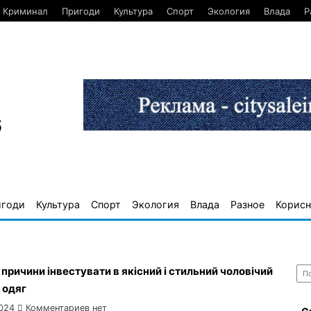
Криминал
Пригоди
Культура
Спорт
Экология
Влада
Р
6
игоди
Культура
Спорт
Экология
Влада
Разное
Корисн
Най
причини інвестувати в якісний і стильний чоловічий
 одяг
024
Комментариев нет