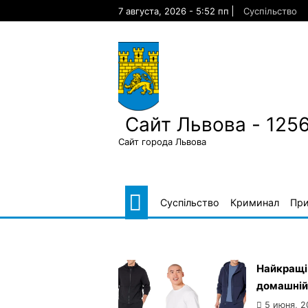
Skip
7 августа, 2026 - 5:52 пп
Суспільство
to
content
Сайт Львова - 125
Сайт города Львова
Суспільство
Криминал
Пр
Найкращі 
домашній
5 июня, 2