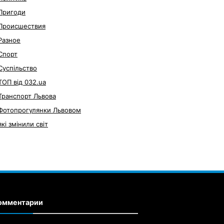
Пригоди
Происшествия
Разное
Спорт
Суспільство
ТОП від 032.ua
Транспорт Львова
Фотопрогулянки Львовом
які змінили світ
омментарии