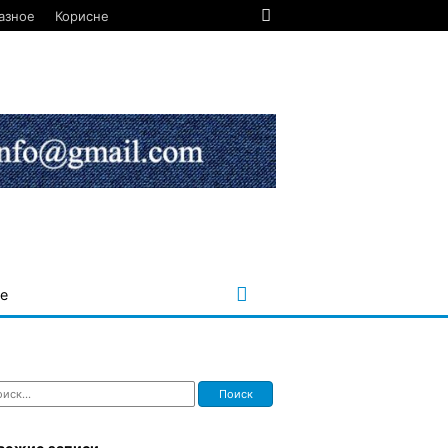
азное
Корисне
е
ти: