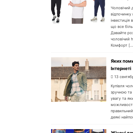
Чоловічий 
відпочинку 
інвестиція 
що все біль
Давайте роз
чоловічий h
Комфорт […
Яких поми
Інтернеті
13 сентяб
Купівля чол
зручною та 
увагу та як
можливосте
правильний 
деякі найпо
Жіночі дж